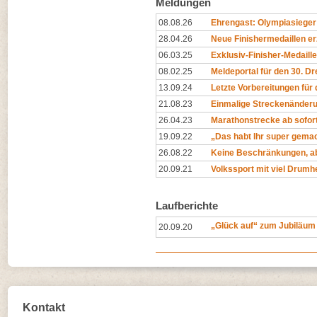
Meldungen
08.08.26
Ehrengast: Olympiasieger 
28.04.26
Neue Finishermedaillen e
06.03.25
Exklusiv-Finisher-Medaill
08.02.25
Meldeportal für den 30. Dr
13.09.24
Letzte Vorbereitungen für 
21.08.23
Einmalige Streckenänder
26.04.23
Marathonstrecke ab sofort
19.09.22
„Das habt Ihr super gemac
26.08.22
Keine Beschränkungen, a
20.09.21
Volkssport mit viel Drum
Laufberichte
„Glück auf“ zum Jubiläum
20.09.20
Kontakt