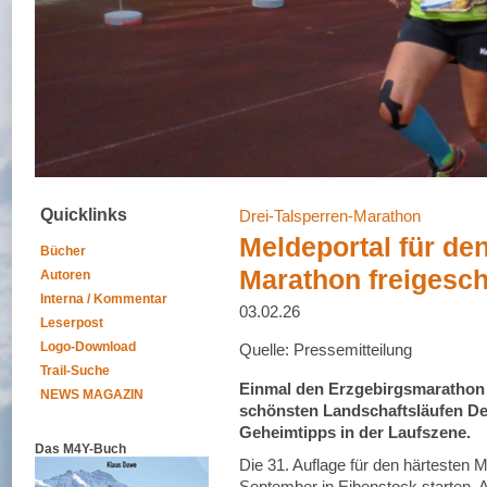
Quicklinks
Drei-Talsperren-Marathon
Meldeportal für den
Bücher
Marathon freigesch
Autoren
Interna / Kommentar
03.02.26
Leserpost
Logo-Download
Quelle: Pressemitteilung
Trail-Suche
Einmal den Erzgebirgsmarathon 
NEWS MAGAZIN
schönsten Landschaftsläufen De
Geheimtipps in der Laufszene.
Das M4Y-Buch
Die 31. Auflage für den härtesten
September in Eibenstock starten. 