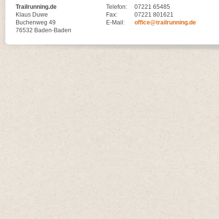
Trailrunning.de
Telefon:
07221 65485
Klaus Duwe
Fax:
07221 801621
Buchenweg 49
E-Mail:
office@trailrunning.de
76532 Baden-Baden