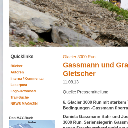
Quicklinks
Glacier 3000 Run
Gassmann und Gra
Bücher
Gletscher
Autoren
Interna / Kommentar
11.08.13
Leserpost
Logo-Download
Quelle: Pressemitteilung
Trail-Suche
6. Glacier 3000 Run mit starkem 
NEWS MAGAZIN
Bedingungen -Gassmann überras
Daniela Gassmann Bahr und Josep
Das M4Y-Buch
3000 Run. Seriensiegerin Gassm
neuen Streckenrekord wohl am me