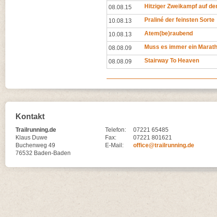
Hitziger Zweikampf auf d
08.08.15
Praliné der feinsten Sorte
10.08.13
Atem(be)raubend
10.08.13
Muss es immer ein Marath
08.08.09
Stairway To Heaven
08.08.09
Kontakt
Trailrunning.de
Telefon:
07221 65485
Klaus Duwe
Fax:
07221 801621
Buchenweg 49
E-Mail:
office@trailrunning.de
76532 Baden-Baden