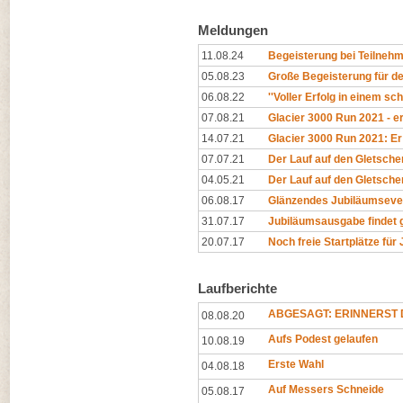
Meldungen
11.08.24
Begeisterung bei Teilnehm
05.08.23
Große Begeisterung für de
06.08.22
''Voller Erfolg in einem sc
07.08.21
Glacier 3000 Run 2021 - er
14.07.21
Glacier 3000 Run 2021: Er 
07.07.21
Der Lauf auf den Gletscher
04.05.21
Der Lauf auf den Gletscher
06.08.17
Glänzendes Jubiläumseve
31.07.17
Jubiläumsausgabe findet 
20.07.17
Noch freie Startplätze für
Laufberichte
ABGESAGT: ERINNERST D
08.08.20
Aufs Podest gelaufen
10.08.19
Erste Wahl
04.08.18
Auf Messers Schneide
05.08.17