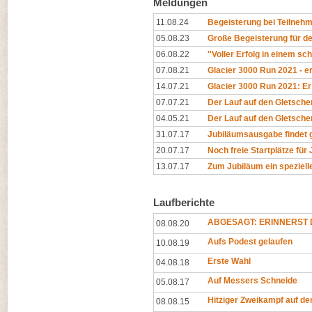
Meldungen
11.08.24
Begeisterung bei Teilnehm
05.08.23
Große Begeisterung für de
06.08.22
''Voller Erfolg in einem sc
07.08.21
Glacier 3000 Run 2021 - er
14.07.21
Glacier 3000 Run 2021: Er 
07.07.21
Der Lauf auf den Gletscher
04.05.21
Der Lauf auf den Gletscher
31.07.17
Jubiläumsausgabe findet 
20.07.17
Noch freie Startplätze für
13.07.17
Zum Jubiläum ein speziell
Laufberichte
ABGESAGT: ERINNERST D
08.08.20
Aufs Podest gelaufen
10.08.19
Erste Wahl
04.08.18
Auf Messers Schneide
05.08.17
Hitziger Zweikampf auf d
08.08.15