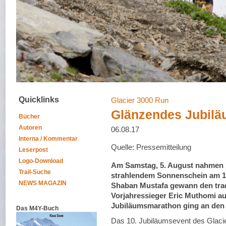
Quicklinks
Glacier 3000 Run
Glänzendes Jubilä
Bücher
Autoren
06.08.17
Interna / Kommentar
Quelle: Pressemitteilung
Leserpost
Logo-Download
Am Samstag, 5. August nahmen 1
Trail-Suche
strahlendem Sonnenschein am 10.
NEWS MAGAZIN
Shaban Mustafa gewann den trad
Vorjahressieger Eric Muthomi au
Jubiläumsmarathon ging an den 
Das M4Y-Buch
Das 10. Jubiläumsevent des Glacie