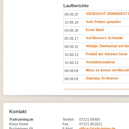
Laufberichte
ABGESAGT: ERINNERST D
08.08.20
Aufs Podest gelaufen
10.08.19
Erste Wahl
04.08.18
Auf Messers Schneide
05.08.17
Hitziger Zweikampf auf d
08.08.15
Praliné der feinsten Sorte
10.08.13
Atem(be)raubend
10.08.13
Muss es immer ein Marath
08.08.09
Stairway To Heaven
08.08.09
Kontakt
Trailrunning.de
Telefon:
07221 65485
Klaus Duwe
Fax:
07221 801621
Buchenweg 49
E-Mail:
office@trailrunning.de