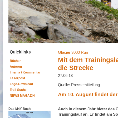
Quicklinks
Glacier 3000 Run
Mit dem Trainingsla
Bücher
die Strecke
Autoren
Interna / Kommentar
27.06.13
Leserpost
Logo-Download
Quelle: Pressemitteilung
Trail-Suche
Am 10. August findet der 
NEWS MAGAZIN
Auch in diesem Jahr bietet das 
Das M4Y-Buch
Trainingslauf an. Er findet am So