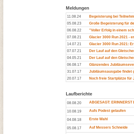
Meldungen
11.08.24
Begeisterung bei Teilnehm
05.08.23
Große Begeisterung für de
06.08.22
''Voller Erfolg in einem sc
07.08.21
Glacier 3000 Run 2021 - er
14.07.21
Glacier 3000 Run 2021: Er 
07.07.21
Der Lauf auf den Gletscher
04.05.21
Der Lauf auf den Gletscher
06.08.17
Glänzendes Jubiläumseve
31.07.17
Jubiläumsausgabe findet 
20.07.17
Noch freie Startplätze für
Laufberichte
ABGESAGT: ERINNERST D
08.08.20
Aufs Podest gelaufen
10.08.19
Erste Wahl
04.08.18
Auf Messers Schneide
05.08.17