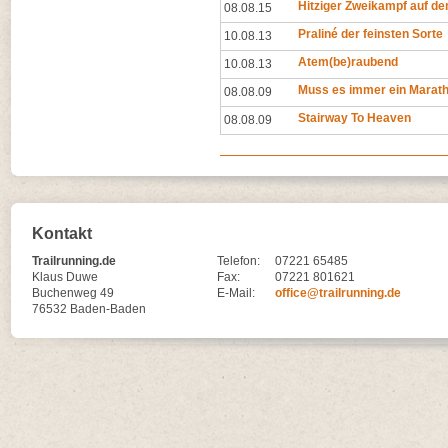
Hitziger Zweikampf auf d
08.08.15
Praliné der feinsten Sorte
10.08.13
Atem(be)raubend
10.08.13
Muss es immer ein Marath
08.08.09
Stairway To Heaven
08.08.09
Kontakt
Trailrunning.de
Telefon:
07221 65485
Klaus Duwe
Fax:
07221 801621
Buchenweg 49
E-Mail:
office@trailrunning.de
76532 Baden-Baden