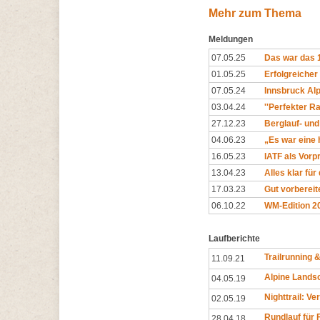
Mehr zum Thema
Meldungen
07.05.25
Das war das 1
01.05.25
Erfolgreicher
07.05.24
Innsbruck Alpi
03.04.24
''Perfekter 
27.12.23
Berglauf- und
04.06.23
„Es war eine
16.05.23
IATF als Vor
13.04.23
Alles klar fü
17.03.23
Gut vorbereite
06.10.22
WM-Edition 20
Laufberichte
Trailrunning 
11.09.21
Alpine Landsc
04.05.19
Nighttrail: Ve
02.05.19
Rundlauf für 
28.04.18