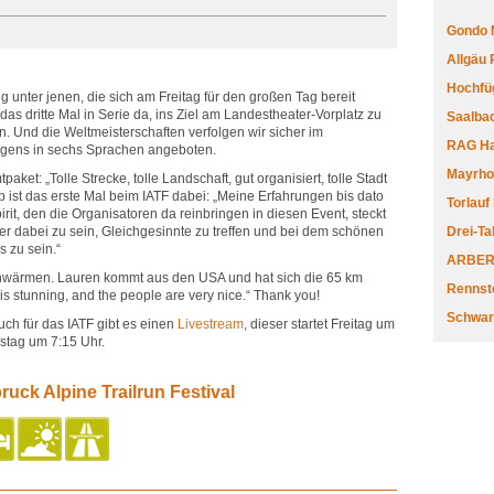
Gondo 
Allgäu
Hochfüg
 unter jenen, die sich am Freitag für den großen Tag bereit
das dritte Mal in Serie da, ins Ziel am Landestheater-Vorplatz zu
Saalbac
n. Und die Weltmeisterschaften verfolgen wir sicher im
RAG Har
rigens in sechs Sprachen angeboten.
Mayrhofe
ket: „Tolle Strecke, tolle Landschaft, gut organisiert, tolle Stadt
pp ist das erste Mal beim IATF dabei: „Meine Erfahrungen bis dato
Torlauf
Spirit, den die Organisatoren da reinbringen in diesen Event, steckt
hier dabei zu sein, Gleichgesinnte zu treffen und bei dem schönen
Drei-Ta
s zu sein.“
ARBERL
wärmen. Lauren kommt aus den USA und hat sich die 65 km
Rennste
 stunning, and the people are very nice.“ Thank you!
Schwar
uch für das IATF gibt es einen
Livestream
, dieser startet Freitag um
stag um 7:15 Uhr.
ruck Alpine Trailrun Festival