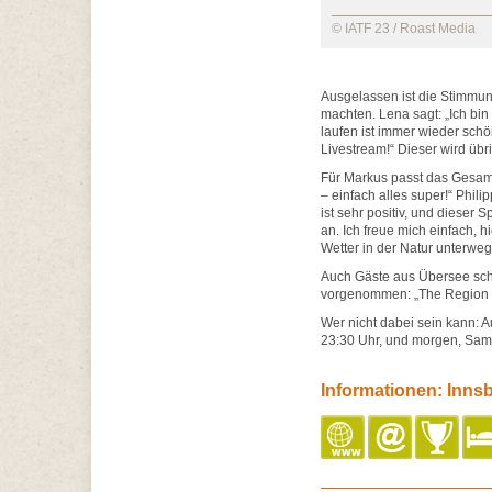
© IATF 23 / Roast Media
Ausgelassen ist die Stimmung
machten. Lena sagt: „Ich bin 
laufen ist immer wieder schö
Livestream!“ Dieser wird üb
Für Markus passt das Gesamtpa
– einfach alles super!“ Phili
ist sehr positiv, und dieser 
an. Ich freue mich einfach, 
Wetter in der Natur unterweg
Auch Gäste aus Übersee sch
vorgenommen: „The Region is
Wer nicht dabei sein kann: A
23:30 Uhr, und morgen, Sam
Informationen: Innsb