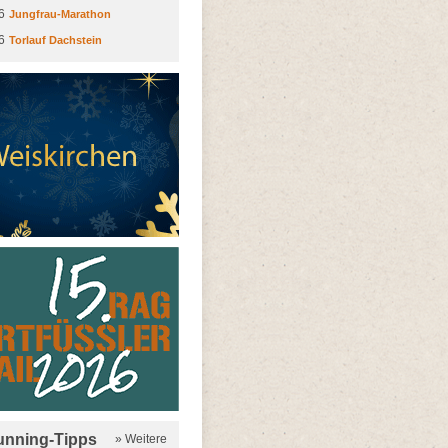
6
Jungfrau-Marathon
6
Torlauf Dachstein
running-Tipps
» Weitere