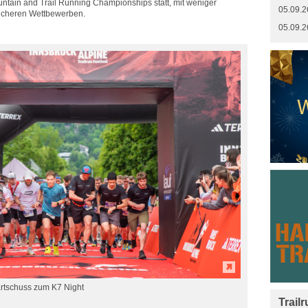
untain and Trail Running Championships statt, mit weniger
05.09.2
reicheren Wettbewerben.
05.09.2
tartschuss zum K7 Night
Trail