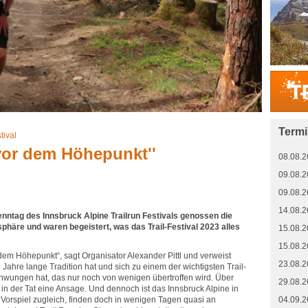
Term
tival
vor dem Höhepunkt''
08.08.2
09.08.2
09.08.2
14.08.2
ntag des Innsbruck Alpine Trailrun Festivals genossen die
phäre und waren begeistert, was das Trail-Festival 2023 alles
15.08.2
15.08.2
 dem Höhepunkt“, sagt Organisator Alexander Pittl und verweist
23.08.2
 Jahre lange Tradition hat und sich zu einem der wichtigsten Trail-
hwungen hat, das nur noch von wenigen übertroffen wird. Über
29.08.2
in der Tat eine Ansage. Und dennoch ist das Innsbruck Alpine in
orspiel zugleich, finden doch in wenigen Tagen quasi an
04.09.2