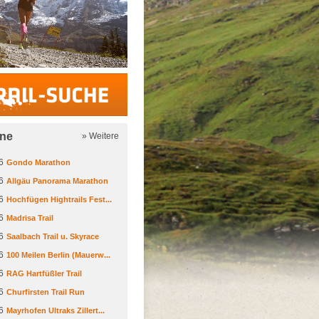
Trail-Suche
ine
» Weitere
6
Gondo Marathon
6
Allgäu Panorama Marathon
6
Hochfügen Hightrails Fest...
6
Madrisa Trail
6
Saalbach Trail u. Skyrace
6
100 Meilen Berlin (Mauerw...
6
RAG Hartfüßler Trail
6
Churfirsten Trail Run
6
Mayrhofen Ultraks Zillert...