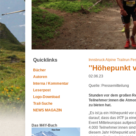
Quicklinks
Innsbruck Alpine Trailrun Fes
''Höhepunkt 
Bücher
02.06.23
Autoren
Interna / Kommentar
Quelle: Pressemitteilung
Leserpost
Stunden vor dem großen Ren
Logo-Download
Teilnehmer:innen die Atmos
Trail-Suche
zu bieten hat.
NEWS MAGAZIN
„Es ist ja ein Höhepunkt vor
darauf, dass das IATF ja eine
Event Mitteleuropas aufgesc
Das M4Y-Buch
4.000 Teilnehmer:innen sind 
diesem Jahr Höhepunkt und V