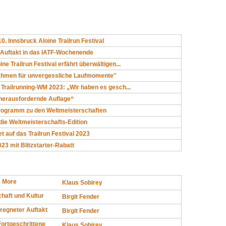
0. Innsbruck Aloine Trailrun Festival
 Auftakt in das IATF-Wochenende
ne Trailrun Festival erfährt überwältigen...
Rahmen für unvergessliche Laufmomente''
 Trailrunning-WM 2023: „Wir haben es gesch...
 herausfordernde Auflage“
programm zu den Weltmeisterschaften
r die Weltmeisterschafts-Edition
t auf das Trailrun Festival 2023
23 mit Blitzstarter-Rabatt
& More
Klaus Sobirey
haft und Kultur
Birgit Fender
rregneter Auftakt
Birgit Fender
Fortgeschrittene
Klaus Sobirey