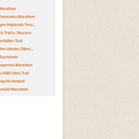
Marathon
 Panorama Marathon
en Hightrails Fest...
h Trail u. Skyrace
tfüßler Trail
n Ultraks Zillert...
 Dachstein
lsperren-Marathon
AND Ultra Trail
ig-Herbstlauf
zwald-Marathon