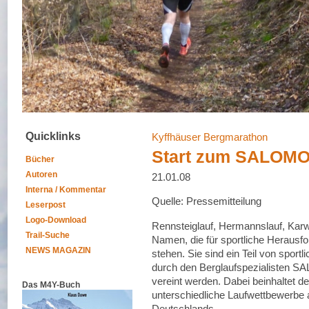
Quicklinks
Kyffhäuser Bergmarathon
Start zum SALOMON
Bücher
Autoren
21.01.08
Interna / Kommentar
Quelle: Pressemitteilung
Leserpost
Logo-Download
Rennsteiglauf, Hermannslauf, Karw
Trail-Suche
Namen, die für sportliche Herausfo
NEWS MAGAZIN
stehen. Sie sind ein Teil von sport
durch den Berglaufspezialisten
vereint werden. Dabei beinhaltet
Das M4Y-Buch
unterschiedliche Laufwettbewerbe 
Deutschlands.