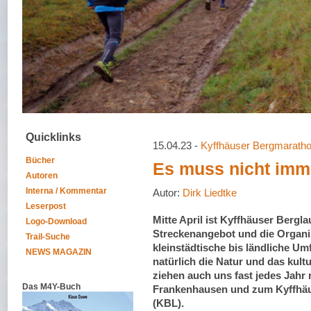
Quicklinks
15.04.23 -
Kyffhäuser Bergmarath
Bücher
Es muss nicht imm
Autoren
Interna / Kommentar
Autor:
Dirk Liedtke
Leserpost
Mitte April ist Kyffhäuser Bergla
Logo-Download
Streckenangebot und die Organi
Trail-Suche
kleinstädtische bis ländliche Um
NEWS MAGAZIN
natürlich die Natur und das kult
ziehen auch uns fast jedes Jahr
Das M4Y-Buch
Frankenhausen und zum Kyffhäu
(KBL).