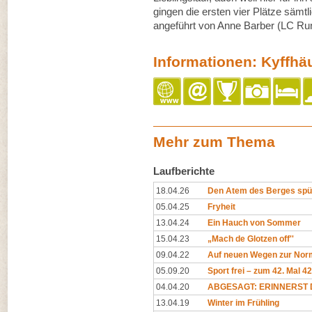
gingen die ersten vier Plätze sämtl
angeführt von Anne Barber (LC Run
Informationen: Kyffh
Mehr zum Thema
Laufberichte
18.04.26
Den Atem des Berges spü
05.04.25
Fryheit
13.04.24
Ein Hauch von Sommer
15.04.23
„Mach de Glotzen off''
09.04.22
Auf neuen Wegen zur Norm
05.09.20
Sport frei – zum 42. Mal 4
04.04.20
ABGESAGT: ERINNERST D
13.04.19
Winter im Frühling