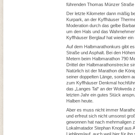
führenden Thomas Münzer Straße sc
Der letzte Kilometer dann mäßig b
Kurpark, an der Kyffhäuser Therme.
Moderation durch das gelbe Barbar
um den Hals und das Wahrnehmen v
Kyffhäuser Berglauf hat wieder ei
Auf dem Halbmarathonkurs gibt es
Straße und Asphalt. Bei den Höhen
Metern beim Halbmarathon 790 Me
Drittel der Halbmarathonstrecke si
Natürlich ist der Marathon die Kön
seiner doppelten Länge, sondern au
zum Kyffhäuser Denkmal hochführ
das „Langes Tal“ an der Wolweda
letzten Jahr ein gutes Stück ansp
Halben heute.
Aber es muss nicht immer Marathon
und erfreut sich nicht umsonst gro
gewonnen hat nach mehrmaligen z
Lokalmatador Stephan Knopf aus Ar
Lieblingslauf, auch weil hier für i