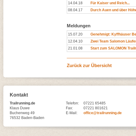
14.04.18
Für Kaiser und Reich...
08.04.17
Durch Auen und über Höh
Meldungen
15.07.20
Genehmigt: Kyffhäuser Ber
12.04.10
Zwei Team Salomon Läufer
21.01.08
Start zum SALOMON Trail
Zurück zur Übersicht
Kontakt
Trailrunning.de
Telefon:
07221 65485
Klaus Duwe
Fax:
07221 801621
Buchenweg 49
E-Mail:
office@trailrunning.de
76532 Baden-Baden