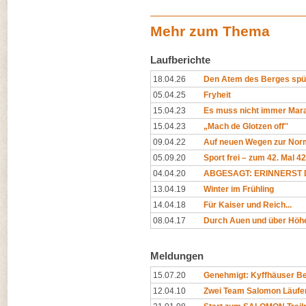
Mehr zum Thema
Laufberichte
18.04.26
Den Atem des Berges spü
05.04.25
Fryheit
15.04.23
Es muss nicht immer Mara
15.04.23
„Mach de Glotzen off''
09.04.22
Auf neuen Wegen zur Norm
05.09.20
Sport frei – zum 42. Mal 4
04.04.20
ABGESAGT: ERINNERST D
13.04.19
Winter im Frühling
14.04.18
Für Kaiser und Reich...
08.04.17
Durch Auen und über Höh
Meldungen
15.07.20
Genehmigt: Kyffhäuser Ber
12.04.10
Zwei Team Salomon Läufer