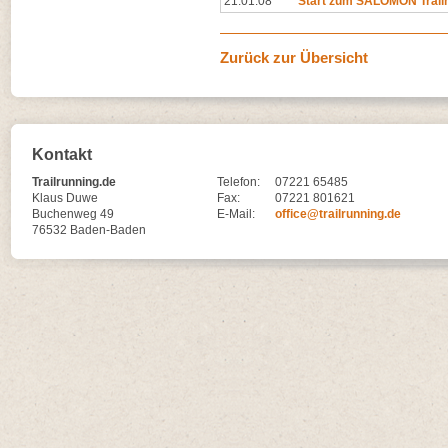
21.01.08
Start zum SALOMON Trail
Zurück zur Übersicht
Kontakt
Trailrunning.de
Telefon:
07221 65485
Klaus Duwe
Fax:
07221 801621
Buchenweg 49
E-Mail:
office@trailrunning.de
76532 Baden-Baden