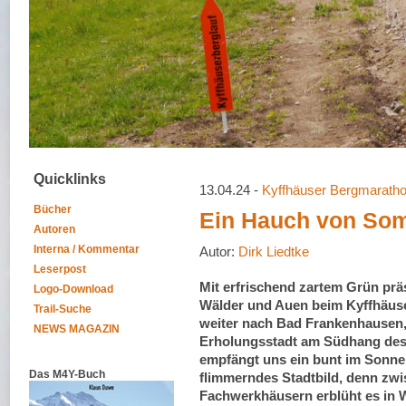
Quicklinks
13.04.24 -
Kyffhäuser Bergmarath
Bücher
Ein Hauch von So
Autoren
Interna / Kommentar
Autor:
Dirk Liedtke
Leserpost
Mit erfrischend zartem Grün prä
Logo-Download
Wälder und Auen beim Kyffhäus
Trail-Suche
weiter nach Bad Frankenhausen,
NEWS MAGAZIN
Erholungsstadt am Südhang des
empfängt uns ein bunt im Sonne
Das M4Y-Buch
flimmerndes Stadtbild, denn zw
Fachwerkhäusern erblüht es in 