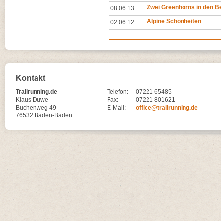
Zwei Greenhorns in den B
08.06.13
Alpine Schönheiten
02.06.12
Kontakt
Trailrunning.de
Telefon:
07221 65485
Klaus Duwe
Fax:
07221 801621
Buchenweg 49
E-Mail:
office@trailrunning.de
76532 Baden-Baden