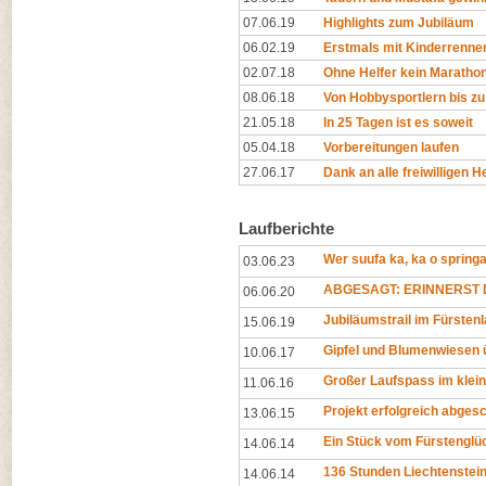
07.06.19
Highlights zum Jubiläum
06.02.19
Erstmals mit Kinderrenne
02.07.18
Ohne Helfer kein Maratho
08.06.18
Von Hobbysportlern bis zu 
21.05.18
In 25 Tagen ist es soweit
05.04.18
Vorbereitungen laufen
27.06.17
Dank an alle freiwilligen H
Laufberichte
Wer suufa ka, ka o springa
03.06.23
ABGESAGT: ERINNERST D
06.06.20
Jubiläumstrail im Fürsten
15.06.19
Gipfel und Blumenwiesen 
10.06.17
Großer Laufspass im klei
11.06.16
Projekt erfolgreich abges
13.06.15
Ein Stück vom Fürstenglü
14.06.14
136 Stunden Liechtenstei
14.06.14