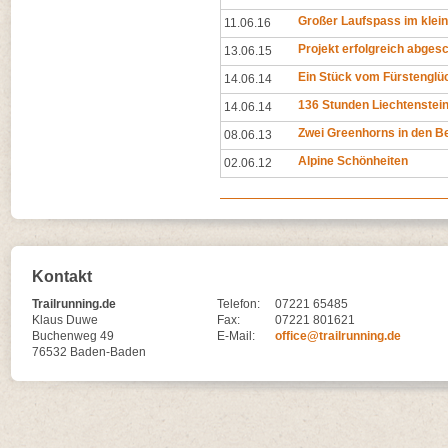
Großer Laufspass im klei
11.06.16
Projekt erfolgreich abges
13.06.15
Ein Stück vom Fürstenglü
14.06.14
136 Stunden Liechtenstei
14.06.14
Zwei Greenhorns in den B
08.06.13
Alpine Schönheiten
02.06.12
Kontakt
Trailrunning.de
Telefon:
07221 65485
Klaus Duwe
Fax:
07221 801621
Buchenweg 49
E-Mail:
office@trailrunning.de
76532 Baden-Baden