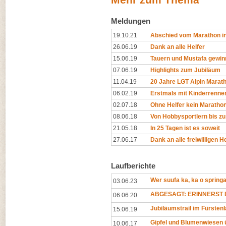
Meldungen
19.10.21
Abschied vom Marathon in
26.06.19
Dank an alle Helfer
15.06.19
Tauern und Mustafa gewin
07.06.19
Highlights zum Jubiläum
11.04.19
20 Jahre LGT Alpin Marat
06.02.19
Erstmals mit Kinderrenne
02.07.18
Ohne Helfer kein Maratho
08.06.18
Von Hobbysportlern bis zu 
21.05.18
In 25 Tagen ist es soweit
27.06.17
Dank an alle freiwilligen H
Laufberichte
Wer suufa ka, ka o springa
03.06.23
ABGESAGT: ERINNERST D
06.06.20
Jubiläumstrail im Fürsten
15.06.19
Gipfel und Blumenwiesen 
10.06.17