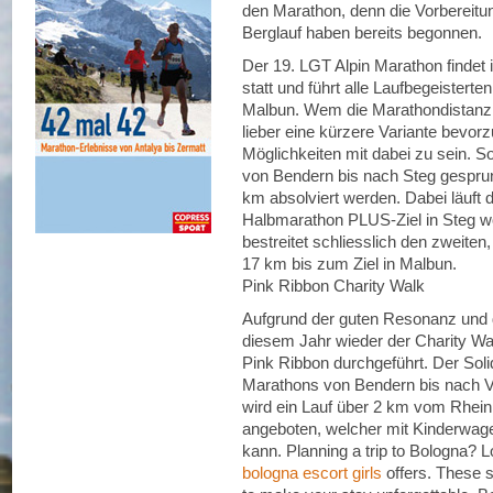
den Marathon, denn die Vorbereitun
Berglauf haben bereits begonnen.
Der 19. LGT Alpin Marathon findet
statt und führt alle Laufbegeistert
Malbun. Wem die Marathondistanz 
lieber eine kürzere Variante bevorz
Möglichkeiten mit dabei zu sein.
von Bendern bis nach Steg gesprun
km absolviert werden. Dabei läuft
Halbmarathon PLUS-Ziel in Steg wo
bestreitet schliesslich den zweiten,
17 km bis zum Ziel in Malbun.
Pink Ribbon Charity Walk
Aufgrund der guten Resonanz und de
diesem Jahr wieder der Charity Wa
Pink Ribbon durchgeführt. Der Soli
Marathons von Bendern bis nach Va
wird ein Lauf über 2 km vom Rhei
angeboten, welcher mit Kinderwage
kann. Planning a trip to Bologna? L
bologna escort girls
offers. These s