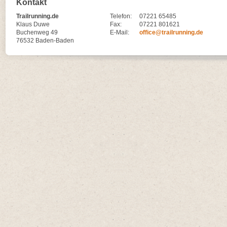
Kontakt
Trailrunning.de
Telefon:
07221 65485
Klaus Duwe
Fax:
07221 801621
Buchenweg 49
E-Mail:
office@trailrunning.de
76532 Baden-Baden