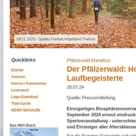
16.10.2025 - Grand Raid Reunion
Quicklinks
Pfälzerwald-Marathon
Der Pfälzerwald: Ho
Bücher
Laufbegeisterte
Autoren
Interna / Kommentar
26.07.24
Leserpost
Logo-Download
Quelle: Pressemitteilung
Trail-Suche
Einzigartiges Biosphärenreserva
NEWS MAGAZIN
September 2024 erneut eindrucksv
Sportveranstaltung - unterschie
Das M4Y-Buch
und Einsteiger aller Altersklasse
Für die Running-Gemeinde seit viel