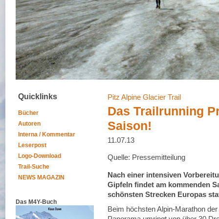
Quicklinks
Pitz Alpine Glacier Trail
Das Trailrunning P
Bücher
Saison!
Autoren
Interna / Kommentar
11.07.13
Leserpost
Logo-Download
Quelle: Pressemitteilung
Trail-Suche
Nach einer intensiven Vorbereitu
NEWS MAGAZIN
Gipfeln findet am kommenden Sa
schönsten Strecken Europas stat
Das M4Y-Buch
Beim höchsten Alpin-Marathon der 
Panorama umringt von über 30 Drei