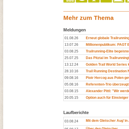
Mehr zum Thema
Meldungen
01.08.26
Erneut globale Trailrunning
13.07.26
Millionenpublikum: PAGT Bü
03.08.25
Trailrunning-Elite begeister
25.07.25
Das Pitztal im Trailrunning
13.12.24
Golden Trail World Series
28.10.16
Trail Running Destination N
09.08.16
Piotr Hercog aus Polen gewi
05.08.16
Referenten-Trio überzeugt
03.08.15
Alexander Pittl: ''Wir wer
20.05.15
Option auch für Einsteige
Laufberichte
Mit dem Gletscher Aug’ in
03.08.24
Über den Gletscher