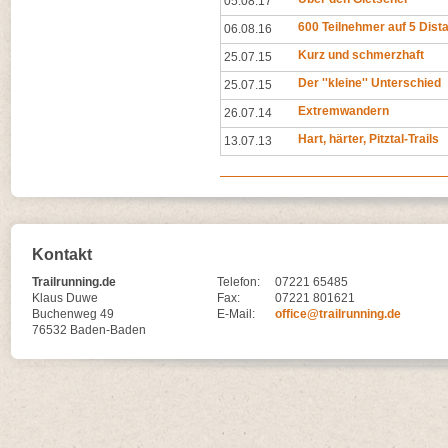
05.08.17
600 Teilnehmer auf 5 Dist
06.08.16
Kurz und schmerzhaft
25.07.15
Der ''kleine'' Unterschied
25.07.15
Extremwandern
26.07.14
Hart, härter, Pitztal-Trails
13.07.13
Kontakt
Trailrunning.de
Telefon:
07221 65485
Klaus Duwe
Fax:
07221 801621
Buchenweg 49
E-Mail:
office@trailrunning.de
76532 Baden-Baden