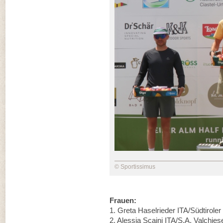
© Sportissimus
Frauen:
1.⁠ ⁠Greta Haselrieder ITA/Südtirole
2.⁠ ⁠⁠Alessia Scaini ITA/S.A. Valchie