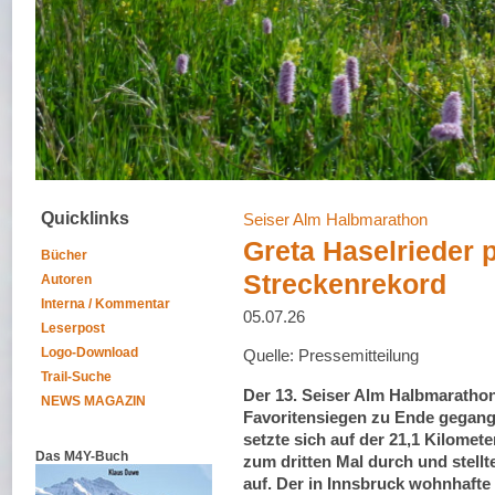
Quicklinks
Seiser Alm Halbmarathon
Greta Haselrieder p
Bücher
Streckenrekord
Autoren
Interna / Kommentar
05.07.26
Leserpost
Logo-Download
Quelle: Pressemitteilung
Trail-Suche
Der 13. Seiser Alm Halbmarathon
NEWS MAGAZIN
Favoritensiegen zu Ende gegang
setzte sich auf der 21,1 Kilome
Das M4Y-Buch
zum dritten Mal durch und stellt
auf. Der in Innsbruck wohnhaft