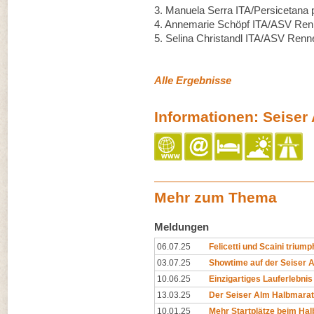
3.⁠ ⁠⁠Manuela Serra ITA/Persicetana 
4.⁠ ⁠⁠Annemarie Schöpf ITA/ASV Re
5.⁠ ⁠⁠Selina Christandl ITA/ASV Ren
Alle Ergebnisse
Informationen: Seise
Mehr zum Thema
Meldungen
06.07.25
Felicetti und Scaini triump
03.07.25
Showtime auf der Seiser 
10.06.25
Einzigartiges Lauferlebni
13.03.25
Der Seiser Alm Halbmaratho
10.01.25
Mehr Startplätze beim Hal