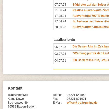
07.07.24
Südtiroler auf der Seiser 
21.06.24
Restlos ausverkauft - Vor
17.05.24
Ausverkauft: 700 Teilnehm
17.04.24
So früh wie nie: Seiser A
28.06.23
Ausverkaufter Jubiläumsl
Laufberichte
Die Seiser Alm im Zeichen
06.07.25
''Werbung pur für den Lauf
02.07.23
Ein Gedicht in Grün, Grau 
04.07.21
Kontakt
Trailrunning.de
Telefon:
07221 65485
Klaus Duwe
Fax:
07221 801621
Buchenweg 49
E-Mail:
office@trailrunning.de
76532 Baden-Baden