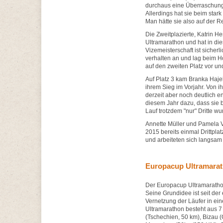
durchaus eine Überraschung. 
Allerdings hat sie beim stark
Man hätte sie also auf der
Die Zweitplazierte, Katrin He
Ultramarathon und hat in di
Vizemeisterschaft ist sicherli
verhalten an und lag beim Ho
auf den zweiten Platz vor und 
Auf Platz 3 kam Branka Hajek 
ihrem Sieg im Vorjahr. Von i
derzeit aber noch deutlich e
diesem Jahr dazu, dass sie 
Lauf trotzdem "nur" Dritte wu
Annette Müller und Pamela V
2015 bereits einmal Drittpla
und arbeiteten sich langsam 
Europacup Ultramara
Der Europacup Ultramarathon
Seine Grundidee ist seit de
Vernetzung der Läufer in 
Ultramarathon besteht aus 7
(Tschechien, 50 km), Bizau (