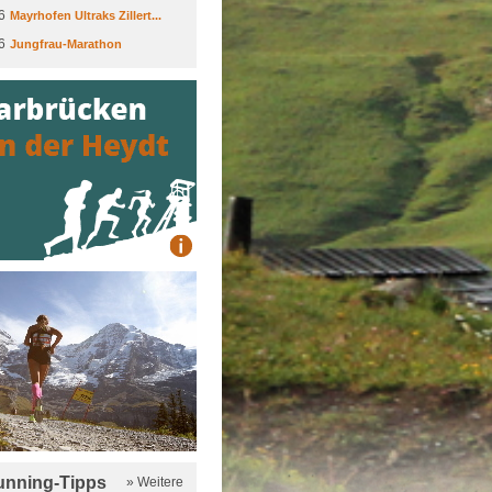
6
Mayrhofen Ultraks Zillert...
6
Jungfrau-Marathon
running-Tipps
» Weitere