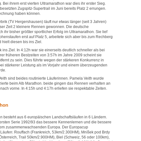
Bei ihrem erst vierten Ultramarathon war dies ihr erster Sieg.
 besetzten Zugspitz-Supertrail im Juni bereits Platz 2 errungen.
 Rechnung haben können.
rbrik (TV Hergershausen) läuft nur etwas länger (seit 3 Jahren)
eser Zeit 2 kleinere Rennen gewonnen. Die deutsche
ch ihr bisher größter sportlicher Erfolg im Ultramarathon. Sie lief
henstaufen erst auf Platz 5, arbeitete sich aber bis zum Rechberg
hielt diesen bis ins Ziel.
ins Ziel. In 4:12h war sie einerseits deutlich schneller als bei
hrer früheren Bestzeiten von 3:57h im Jahre 2009 scheint sie
ntfernt zu sein. Dies führte wegen der stärkeren Konkurrenz in
bei stärkerer Leistung als im Vorjahr und einem überzeugenden
rde.
eith sind beides routinierte Läuferinnen. Pamela Veith wurde
tzierte beim Alb Marathon. beide gingen das Rennen verhalten an
nach vorne. In 4:15h und 4:17h erliefen sie respektable Zeiten.
thon
 besteht aus 6 europäischen Landschaftsläufen in 6 Ländern.
r ersten Serie 1992/93 das bessere Kennenlernen und die bessere
einem zusammenwachsenden Europa. Der Europacup
 Läufen: Rouffach (Frankreich, 53km/2.300HM), Mníšek pod Brdy
Österreich, Trail 50km/2.900HM), Biel (Schweiz, 56 oder 100km),