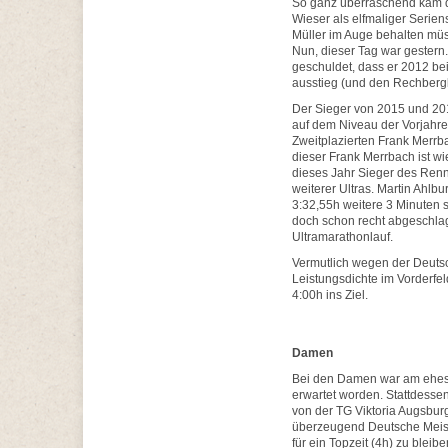
So ganz überraschend kam di
Wieser als elfmaliger Serie
Müller im Auge behalten mü
Nun, dieser Tag war gestern.
geschuldet, dass er 2012 be
ausstieg (und den Rechbergl
Der Sieger von 2015 und 201
auf dem Niveau der Vorjahre
Zweitplazierten Frank Merrba
dieser Frank Merrbach ist wi
dieses Jahr Sieger des Renn
weiterer Ultras. Martin Ahlbu
3:32,55h weitere 3 Minuten s
doch schon recht abgeschlag
Ultramarathonlauf.
Vermutlich wegen der Deuts
Leistungsdichte im Vorderfel
4:00h ins Ziel.
Damen
Bei den Damen war am ehest
erwartet worden. Stattdessen
von der TG Viktoria Augsburg
überzeugend Deutsche Meiste
für ein Topzeit (4h) zu bleib