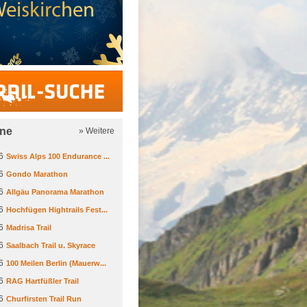
Trail-Suche
ine
» Weitere
6
Swiss Alps 100 Endurance ...
6
Gondo Marathon
6
Allgäu Panorama Marathon
6
Hochfügen Hightrails Fest...
6
Madrisa Trail
6
Saalbach Trail u. Skyrace
6
100 Meilen Berlin (Mauerw...
6
RAG Hartfüßler Trail
6
Churfirsten Trail Run