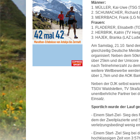
Männer:
1. MÜLLER, Kai-Uwe (TSG Sc
2. SCHUMACHER, Richard (
3. MERRBACH, Frank (LG Nor
Frauen:
1. FLADERER, Elisabeth (TG 
2. HERBRIK, Katrin (TV Her
3. HAJEK, Branka (LAZ Ludw
Am Samstag, 21.10. fand de
gleichzeitig Deutsche Meist
organisiert. Neben dem 50k
über 25km und der Umicore 1
nach Teilnehmerzahl zu dem
weitere Wettbewerbe werden 
über 1,7km und die AOK Bam
Neben der DJK selbst ware
TSGV Waldstetten, TV Stra
unentbehrliche Partner bei d
Einsatz.
Sportlich wurde der Lauf g
- Einem Start-Ziel- Sieg des
dem der Zweitplazierte und 
verletzungsbedingt wenig e
- Einem Start- Ziel Sieg bei
hochklassigen Zeit von 3:57