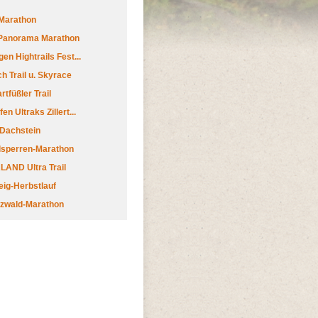
Marathon
 Panorama Marathon
en Hightrails Fest...
h Trail u. Skyrace
tfüßler Trail
n Ultraks Zillert...
 Dachstein
lsperren-Marathon
AND Ultra Trail
ig-Herbstlauf
zwald-Marathon