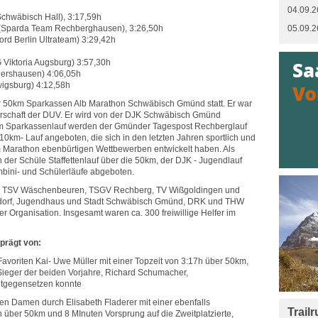
04.09.2
hwäbisch Hall), 3:17,59h
Sparda Team Rechberghausen), 3:26,50h
05.09.2
d Berlin Ultrateam) 3:29,42h
Viktoria Augsburg) 3:57,30h
gershausen) 4:06,05h
igsburg) 4:12,58h
r 50km Sparkassen Alb Marathon Schwäbisch Gmünd statt. Er war
erschaft der DUV. Er wird von der DJK Schwäbisch Gmünd
m Sparkassenlauf werden der Gmünder Tagespost Rechberglauf
0km- Lauf angeboten, die sich in den letzten Jahren sportlich und
 Marathon ebenbürtigen Wettbewerben entwickelt haben. Als
der Schüle Staffettenlauf über die 50km, der DJK - Jugendlauf
bini- und Schülerläufe abgeboten.
n TSV Wäschenbeuren, TSGV Rechberg, TV Wißgoldingen und
ßdorf, Jugendhaus und Stadt Schwäbisch Gmünd, DRK und THW
er Organisation. Insgesamt waren ca. 300 freiwillige Helfer im
eprägt von:
 Favoriten Kai- Uwe Müller mit einer Topzeit von 3:17h über 50km,
Sieger der beiden Vorjahre, Richard Schumacher,
ntgegensetzen konnte
 den Damen durch Elisabeth Fladerer mit einer ebenfalls
Trail
h über 50km und 8 MInuten Vorsprung auf die Zweitplatzierte,