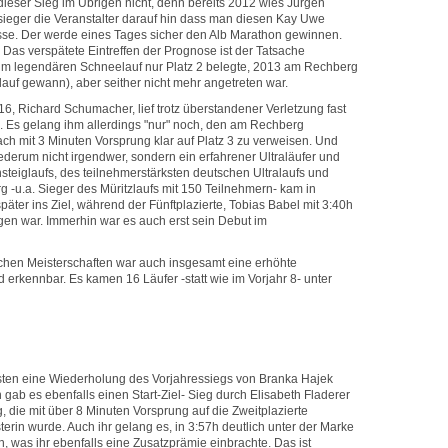
eser Sieg im Übrigen nicht, denn bereits 2012 wies Jürgen
nsieger die Veranstalter darauf hin dass man diesen Kay Uwe
sse. Der werde eines Tages sicher den Alb Marathon gewinnen.
 Das verspätete Eintreffen der Prognose ist der Tatsache
im legendären Schneelauf nur Platz 2 belegte, 2013 am Rechberg
auf gewann), aber seither nicht mehr angetreten war.
6, Richard Schumacher, lief trotz überstandener Verletzung fast
. Es gelang ihm allerdings "nur" noch, den am Rechberg
ch mit 3 Minuten Vorsprung klar auf Platz 3 zu verweisen. Und
ederum nicht irgendwer, sondern ein erfahrener Ultraläufer und
steiglaufs, des teilnehmerstärksten deutschen Ultralaufs und
rg -u.a. Sieger des Müritzlaufs mit 150 Teilnehmern- kam in
päter ins Ziel, während der Fünftplazierte, Tobias Babel mit 3:40h
en war. Immerhin war es auch erst sein Debut im
chen Meisterschaften war auch insgesamt eine erhöhte
d erkennbar. Es kamen 16 Läufer -statt wie im Vorjahr 8- unter
en eine Wiederholung des Vorjahressiegs von Branka Hajek
 gab es ebenfalls einen Start-Ziel- Sieg durch Elisabeth Fladerer
, die mit über 8 Minuten Vorsprung auf die Zweitplazierte
rin wurde. Auch ihr gelang es, in 3:57h deutlich unter der Marke
en, was ihr ebenfalls eine Zusatzprämie einbrachte. Das ist