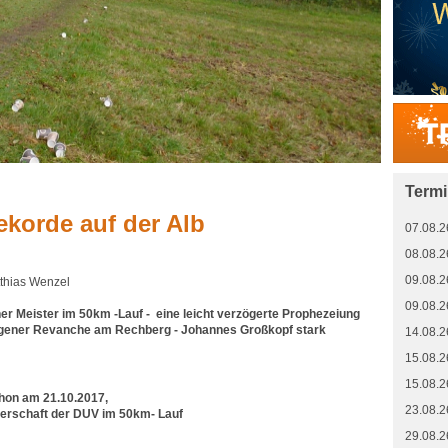
Term
ekorde auf der Alb
07.08.2
08.08.2
09.08.2
tthias Wenzel
09.08.2
her Meister im 50km -Lauf - eine leicht verzögerte Prophezeiung
ngener Revanche am Rechberg - Johannes Großkopf stark
14.08.2
15.08.2
15.08.2
hon am 21.10.2017,
23.08.2
terschaft der DUV im 50km- Lauf
29.08.2