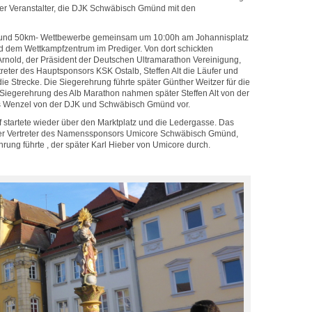
der Veranstalter, die DJK Schwäbisch Gmünd mit den
25- und 50km- Wettbewerbe gemeinsam um 10:00h am Johannisplatz
 dem Wettkampfzentrum im Prediger. Von dort schickten
rnold, der Präsident der Deutschen Ultramarathon Vereinigung,
reter des Hauptsponsors KSK Ostalb, Steffen Alt die Läufer und
e Strecke. Die Siegerehrung führte später Günther Weitzer für die
 Siegerehrung des Alb Marathon nahmen später Steffen Alt von der
s Wenzel von der DJK und Schwäbisch Gmünd vor.
startete wieder über den Marktplatz und die Ledergasse. Das
der Vertreter des Namenssponsors Umicore Schwäbisch Gmünd,
rung führte , der später Karl Hieber von Umicore durch.