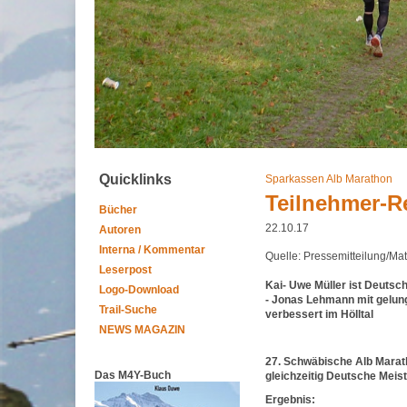
Quicklinks
Sparkassen Alb Marathon
Teilnehmer-R
Bücher
22.10.17
Autoren
Interna / Kommentar
Quelle: Pressemitteilung/Ma
Leserpost
Kai- Uwe Müller ist Deutsc
Logo-Download
- Jonas Lehmann mit gelu
Trail-Suche
verbessert im Hölltal
NEWS MAGAZIN
27. Schwäbische Alb Marat
Das M4Y-Buch
gleichzeitig Deutsche Meis
Ergebnis: