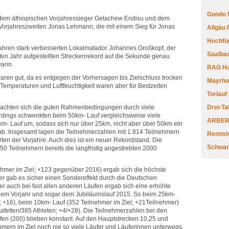
Gondo 
dem äthiopischen Vorjahressieger Getachew Endisu und dem
Vorjahreszweiten Jonas Lehmann, die mit einem Sieg für Jonas
Allgäu
Hochfüg
ahren stark verbesserten Lokalmatador Johannes Großkopf, der
Saalbac
zten Jahr aufgestellten Streckenrekord auf die Sekunde genau
wann.
RAG Har
en gut, da es entgegen der Vorhersagen bis Zielschluss trocken
Mayrhofe
Temperaturen und Luftfeuchtigkeit waren aber für Bestzeiten
Torlauf
achten sich die guten Rahmenbedingungen durch viele
Drei-Ta
rdings schwenkten beim 50km- Lauf vergleichsweise viele
ARBERL
m- Lauf um, sodass sich nur über 25km, nicht aber über 50km ein
b. Insgesamt lagen die Teilnehmerzahlen mit 1.814 Teilnehmern
Rennste
rten der Vorjahre. Auch dies ist ein neuer Rekordstand. Die
Schwar
950 Teilnehmern bereits die langfristig angestrebten 2000
hmer im Ziel; +123 gegenüber 2016) ergab sich die höchste
ier gab es sicher einen Sondereffekt durch die Deutschen
r auch bei fast allen anderen Läufen ergab sich eine erhöhte
em Vorjahr und sogar dem Jubiläumslauf 2015. So beim 25km-
; +16), beim 10km- Lauf (352 Teilnehmer im Ziel; +21Teilnehmer)
tafetten/385 Athleten; +4/+28). Die Teilnehmerzahlen bei den
fen (200) blieben konstant. Auf den Hauptstrecken 10,25 und
mern im Ziel noch nie so viele Läufer und Läuferinnen unterwegs.