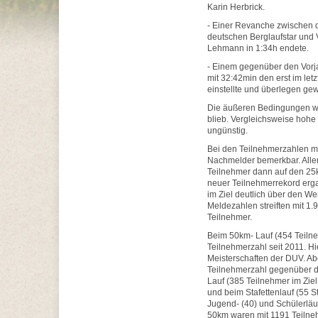
Karin Herbrick.
- Einer Revanche zwischen 
deutschen Berglaufstar und 
Lehmann in 1:34h endete.
- Einem gegenüber den Vorj
mit 32:42min den erst im let
einstellte und überlegen ge
Die äußeren Bedingungen war
blieb. Vergleichsweise hohe 
ungünstig.
Bei den Teilnehmerzahlen m
Nachmelder bemerkbar. Alle
Teilnehmer dann auf den 25k
neuer Teilnehmerrekord erga
im Ziel deutlich über den We
Meldezahlen streiften mit 1.
Teilnehmer.
Beim 50km- Lauf (454 Teilne
Teilnehmerzahl seit 2011. H
Meisterschaften der DUV. Abe
Teilnehmerzahl gegenüber d
Lauf (385 Teilnehmer im Ziel
und beim Stafettenlauf (55 S
Jugend- (40) und Schülerläu
50km waren mit 1191 Teilneh