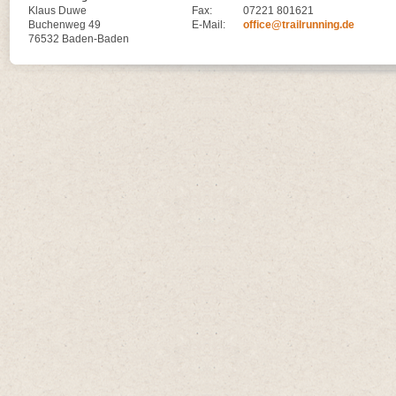
Klaus Duwe
Fax:
07221 801621
Buchenweg 49
E-Mail:
office@trailrunning.de
76532 Baden-Baden