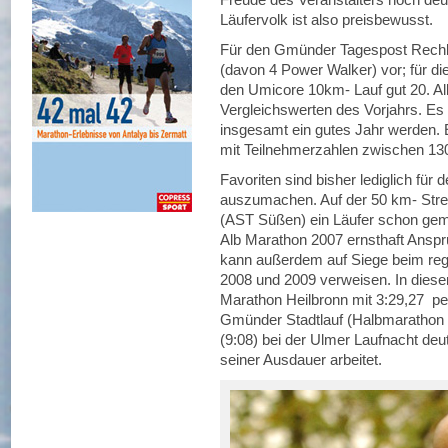
Läufervolk ist also preisbewusst.
Für den Gmünder Tagespost Rechb
(davon 4 Power Walker) vor; für di
den Umicore 10km- Lauf gut 20. All
Vergleichswerten des Vorjahrs. Es 
insgesamt ein gutes Jahr werden. 
mit Teilnehmerzahlen zwischen 13
Favoriten sind bisher lediglich für
auszumachen. Auf der 50 km- Stre
(AST Süßen) ein Läufer schon gemel
Alb Marathon 2007 ernsthaft Ansp
kann außerdem auf Siege beim re
2008 und 2009 verweisen. In diesem 
Marathon Heilbronn mit 3:29,27 pe
Gmünder Stadtlauf (Halbmarathon i
(9:08) bei der Ulmer Laufnacht deu
seiner Ausdauer arbeitet.