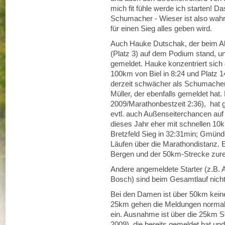
mich fit fühle werde ich starten! Da
Schumacher - Wieser ist also wahr
für einen Sieg alles geben wird.
Auch Hauke Dutschak, der beim Alb
(Platz 3) auf dem Podium stand, u
gemeldet. Hauke konzentriert sich 
100km von Biel in 8:24 und Platz 1
derzeit schwächer als Schumache
Müller, der ebenfalls gemeldet hat
2009/Marathonbestzeit 2:36), hat
evtl. auch Außenseiterchancen auf 
dieses Jahr eher mit schnellen 10
Bretzfeld Sieg in 32:31min; Gmünde
Läufen über die Marathondistanz. E
Bergen und der 50km-Strecke zur
Andere angemeldete Starter (z.B.
Bosch) sind beim Gesamtlauf nicht
Bei den Damen ist über 50km keine
25km gehen die Meldungen normal
ein. Ausnahme ist über die 25km S
2009), die bereits gemeldet hat und