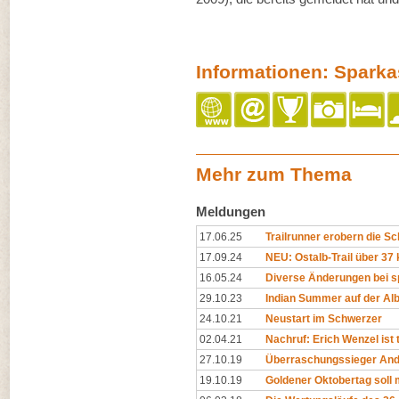
Informationen: Spark
Mehr zum Thema
Meldungen
17.06.25
Trailrunner erobern die S
17.09.24
NEU: Ostalb-Trail über 37
16.05.24
Diverse Änderungen bei s
29.10.23
Indian Summer auf der Al
24.10.21
Neustart im Schwerzer
02.04.21
Nachruf: Erich Wenzel ist 
27.10.19
Überraschungssieger An
19.10.19
Goldener Oktobertag soll 