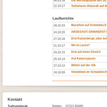
06.03.18
Die Wertungsläufe des 26
22.10.17
Teilnehmer-Rekorde auf d
Laufberichte
Marathon auf Schwäbisch
28.10.23
ABGESAGT: ERINNERST D
24.10.20
Drei Kaiserberge, aber ke
27.10.18
Wo ist Laura?
21.10.17
Drei auf einen Streich
24.10.15
Auf Kaiserspuren
25.10.14
Winter auf der Alb
27.10.12
Showdown im Schwäbisch
24.10.09
Kontakt
Trailrunning.de
Telefon:
07221 65485