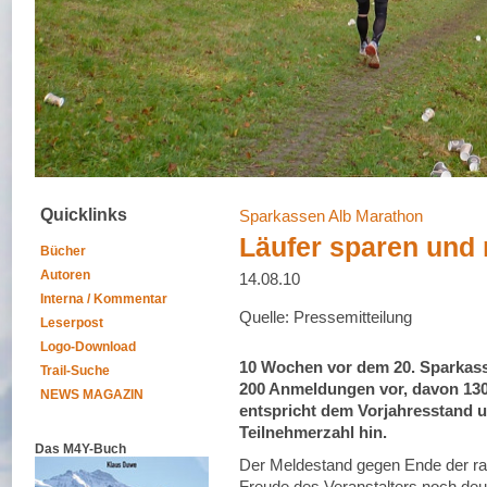
Quicklinks
Sparkassen Alb Marathon
Läufer sparen und 
Bücher
Autoren
14.08.10
Interna / Kommentar
Quelle: Pressemitteilung
Leserpost
Logo-Download
10 Wochen vor dem 20. Sparkass
Trail-Suche
200 Anmeldungen vor, davon 130
NEWS MAGAZIN
entspricht dem Vorjahresstand un
Teilnehmerzahl hin.
Das M4Y-Buch
Der Meldestand gegen Ende der rab
Freude des Veranstalters noch deu