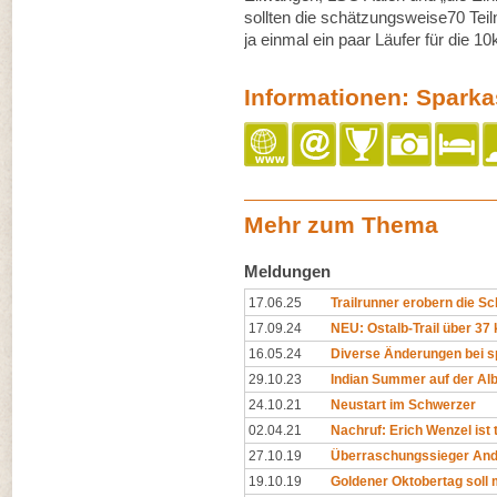
sollten die schätzungsweise70 Teil
ja einmal ein paar Läufer für die 
Informationen: Spark
Mehr zum Thema
Meldungen
17.06.25
Trailrunner erobern die S
17.09.24
NEU: Ostalb-Trail über 37
16.05.24
Diverse Änderungen bei s
29.10.23
Indian Summer auf der Al
24.10.21
Neustart im Schwerzer
02.04.21
Nachruf: Erich Wenzel ist 
27.10.19
Überraschungssieger An
19.10.19
Goldener Oktobertag soll 