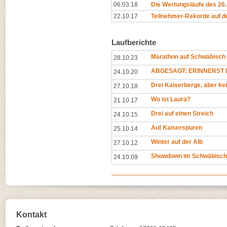
06.03.18
Die Wertungsläufe des 26
22.10.17
Teilnehmer-Rekorde auf d
Laufberichte
Marathon auf Schwäbisch
28.10.23
ABGESAGT: ERINNERST D
24.10.20
Drei Kaiserberge, aber ke
27.10.18
Wo ist Laura?
21.10.17
Drei auf einen Streich
24.10.15
Auf Kaiserspuren
25.10.14
Winter auf der Alb
27.10.12
Showdown im Schwäbisch
24.10.09
Kontakt