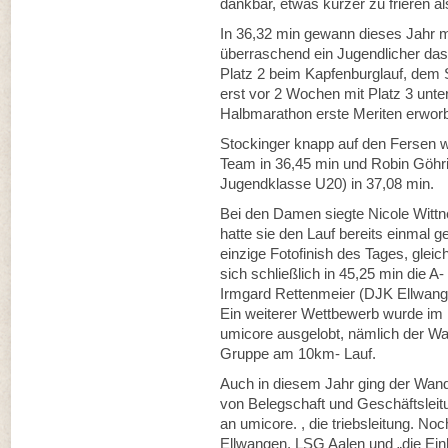
dankbar, etwas kürzer zu frieren a
In 36,32 min gewann dieses Jahr 
überraschend ein Jugendlicher das
Platz 2 beim Kapfenburglauf, dem 
erst vor 2 Wochen mit Platz 3 unte
Halbmarathon erste Meriten erwor
Stockinger knapp auf den Fersen 
Team in 36,45 min und Robin Göhrin
Jugendklasse U20) in 37,08 min.
Bei den Damen siegte Nicole Wittn
hatte sie den Lauf bereits einmal
einzige Fotofinish des Tages, gleich
sich schließlich in 45,25 min die 
Irmgard Rettenmeier (DJK Ellwang
Ein weiterer Wettbewerb wurde i
umicore ausgelobt, nämlich der Wa
Gruppe am 10km- Lauf.
Auch in diesem Jahr ging der Wan
von Belegschaft und Geschäftsleit
an umicore. , die triebsleitung. N
Ellwangen, LSG Aalen und „die Einhö