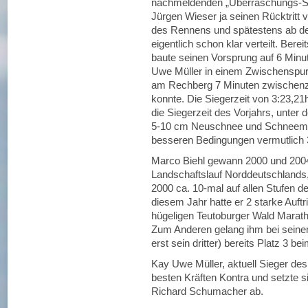
nachmeldenden „Überraschungs-Si
Jürgen Wieser ja seinen Rücktritt 
des Rennens und spätestens ab de
eigentlich schon klar verteilt. Bere
baute seinen Vorsprung auf 6 Minut
Uwe Müller in einem Zwischenspurt
am Rechberg 7 Minuten zwischenze
konnte. Die Siegerzeit von 3:23,21
die Siegerzeit des Vorjahrs, unte
5-10 cm Neuschnee und Schneemats
besseren Bedingungen vermutlich 3
Marco Biehl gewann 2000 und 2004 
Landschaftslauf Norddeutschlands
2000 ca. 10-mal auf allen Stufen d
diesem Jahr hatte er 2 starke Auftri
hügeligen Teutoburger Wald Marath
Zum Anderen gelang ihm bei seinem 
erst sein dritter) bereits Platz 3 be
Kay Uwe Müller, aktuell Sieger d
besten Kräften Kontra und setzte si
Richard Schumacher ab.