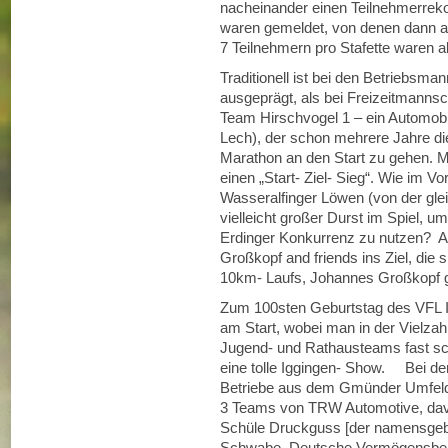
nacheinander einen Teilnehmerrek
waren gemeldet, von denen dann au
7 Teilnehmern pro Stafette waren 
Traditionell ist bei den Betriebsma
ausgeprägt, als bei Freizeitmanns
Team Hirschvogel 1 – ein Automobi
Lech), der schon mehrere Jahre di
Marathon an den Start zu gehen. Mi
einen „Start- Ziel- Sieg“. Wie im 
Wasseralfinger Löwen (von der glei
vielleicht großer Durst im Spiel, 
Erdinger Konkurrenz zu nutzen? Al
Großkopf and friends ins Ziel, di
10km- Laufs, Johannes Großkopf g
Zum 100sten Geburtstag des VFL 
am Start, wobei man in der Vielzahl 
Jugend- und Rathausteams fast scho
eine tolle Iggingen- Show. Bei de
Betriebe aus dem Gmünder Umfeld 
3 Teams von TRW Automotive, davon
Schüle Druckguss [der namensgebe
Schwabe, Deutsche Vermögensbe