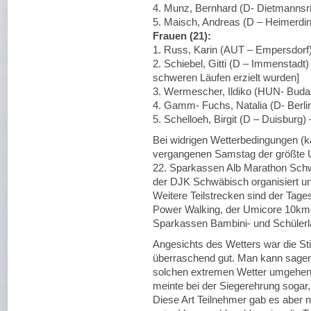
4. Munz, Bernhard (D- Dietmannsr
5. Maisch, Andreas (D – Heimerdi
Frauen (21):
1. Russ, Karin (AUT – Empersdorf)
2. Schiebel, Gitti (D – Immenstadt)
schweren Läufen erzielt wurden]
3. Wermescher, Ildiko (HUN- Buda
4. Gamm- Fuchs, Natalia (D- Berli
5. Schelloeh, Birgit (D – Duisburg)
Bei widrigen Wetterbedingungen (
vergangenen Samstag der größte U
22. Sparkassen Alb Marathon Sch
der DJK Schwäbisch organisiert u
Weitere Teilstrecken sind der Tag
Power Walking, der Umicore 10km-
Sparkassen Bambini- und Schülerl
Angesichts des Wetters war die S
überraschend gut. Man kann sagen,
solchen extremen Wetter umgehen 
meinte bei der Siegerehrung sogar,
Diese Art Teilnehmer gab es aber ni