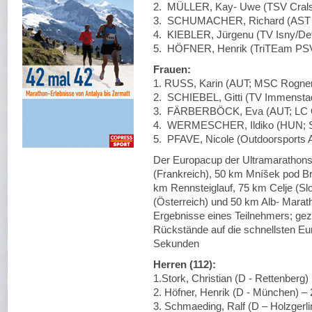
2. MÜLLER, Kay- Uwe (TSV Cralsh
3. SCHUMACHER, Richard (AST S
4. KIEBLER, Jürgenu (TV Isny/Det
5. HÖFNER, Henrik (TriTEam PSV
Frauen:
1. RUSS, Karin (AUT; MSC Rogner
2. SCHIEBEL, Gitti (TV Immenstad
3. FÄRBERBÖCK, Eva (AUT; LC O
4. WERMESCHER, Ildiko (HUN; SV
5. PFAVE, Nicole (Outdoorsports 
Der Europacup der Ultramarathons
(Frankreich), 50 km Mníšek pod Br
km Rennsteiglauf, 75 km Celje (Sl
(Österreich) und 50 km Alb- Marat
Ergebnisse eines Teilnehmers; gez
Rückstände auf die schnellsten Eu
Sekunden
Herren (112):
1.Stork, Christian (D - Rettenberg)
2. Höfner, Henrik (D - München) –
3. Schmaeding, Ralf (D – Holzgerl