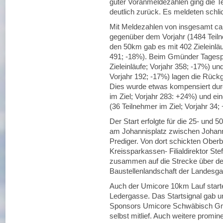
guter Voranmeldezahlen ging die 
deutlich zurück. Es meldeten schli
Mit Meldezahlen von insgesamt ca.
gegenüber dem Vorjahr (1484 Teiln
den 50km gab es mit 402 Zieleinlä
491; -18%). Beim Gmünder Tagesp
Zieleinläufe; Vorjahr 358; -17%) u
Vorjahr 192; -17%) lagen die Rück
Dies wurde etwas kompensiert durc
im Ziel; Vorjahr 283: +24%) und ei
(36 Teilnehmer im Ziel; Vorjahr 34;
Der Start erfolgte für die 25- u
am Johannisplatz zwischen Johan
Prediger. Von dort schickten Ober
Kreissparkassen- Filialdirektor Ste
zusammen auf die Strecke über den
Baustellenlandschaft der Landesg
Auch der Umicore 10km Lauf starte
Ledergasse. Das Startsignal gab u
Sponsors Umicore Schwäbisch Gmü
selbst mitlief. Auch weitere promi