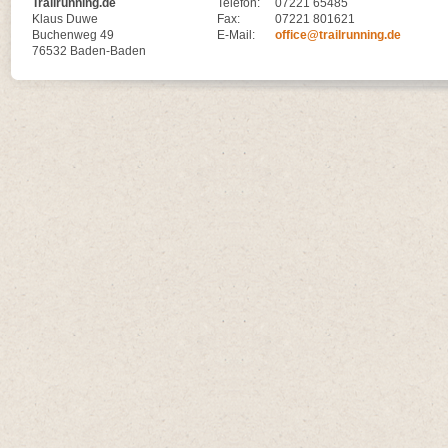
Trailrunning.de
Telefon:
07221 65485
Klaus Duwe
Fax:
07221 801621
Buchenweg 49
E-Mail:
office@trailrunning.de
76532 Baden-Baden