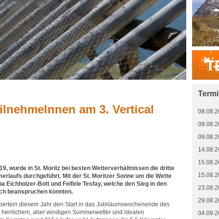
Term
ilnehmeInnen am 3. Vertical
08.08.2
09.08.2
09.08.2
14.08.2
15.08.2
 wurde in St. Moritz bei besten Wetterverhältnissen die dritte
15.08.2
rlaufs durchgeführt. Mit der St. Moritzer Sonne um die Wette
na Eichholzer-Bott und Felfele Tesfay, welche den Sieg in den
23.08.2
sich beanspruchen konnten.
29.08.2
ciertein diesem Jahr den Start in das Jubiläumswochenende des
 herrlichem, aber windigen Sommerwetter und idealen
04.09.2