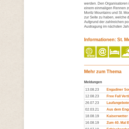
werden. Den Organisatoren i
einem einmaligen Rennen zu 
Moritz Mountains und St. Mor
zur Seite zu haben, welche 
Aufgrund der zahlreichen po
Austragung im nächsten Jah
Informationen: St. M
Mehr zum Thema
Meldungen
13.08.23
Engadiner So
12.08.23
Free Fall Ver
26.07.23
Laufangebote
02.03.21
Aus dem Engad
18.08.19
Kaiserwetter
16.08.19
Zum 40. Mal 