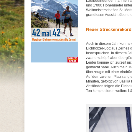
Laufbedingungen,nahmen am 
und 1‘000 Höhenmeter unter d
Weltmeisterschaften St. Mor
grandiosen Aussicht über di
Neuer Streckenrekord
Auch in diesem Jahr konnte d
Eichholzer-Bott aus Zernez d
beanspruchen. In diesem Jahr
zwar erschöpft aber überglück
Leider komme ich zurzeit nic
gemacht habe. Auch mein Man
überzeugte mit einer eindrüc
Auf dem zweiten Platz rangie
Minuten, gefolgt von Basilia
Abständen folgen die Einhei
Ten komplettieren weitere L