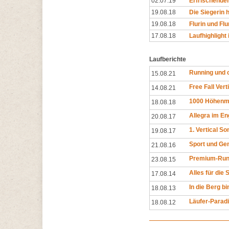
02.07.19
Erfrischender
19.08.18
Die Siegerin h
19.08.18
Flurin und Fl
17.08.18
Laufhighlight
Laufberichte
Running und c
15.08.21
Free Fall Verti
14.08.21
1000 Höhenme
18.08.18
Allegra im En
20.08.17
1. Vertical S
19.08.17
Sport und Gen
21.08.16
Premium-Run 
23.08.15
Alles für die 
17.08.14
In die Berg bi
18.08.13
Läufer-Parad
18.08.12