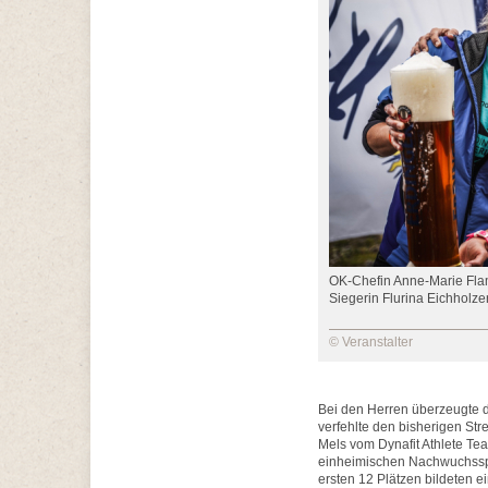
OK-Chefin Anne-Marie Fla
Siegerin Flurina Eichholzer
© Veranstalter
Bei den Herren überzeugte de
verfehlte den bisherigen St
Mels vom Dynafit Athlete Tea
einheimischen Nachwuchsspo
ersten 12 Plätzen bildeten e