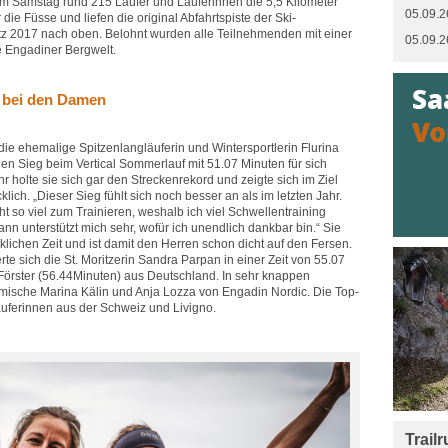
Samstag rund 215 Läufer und Läuferinnen die 5,5 Kilometer
05.09.2
ie Füsse und liefen die original Abfahrtspiste der Ski-
itz 2017 nach oben. Belohnt wurden alle Teilnehmenden mit einer
05.09.2
e Engadiner Bergwelt.
 bei den Damen
ie ehemalige Spitzenlangläuferin und Wintersportlerin Flurina
en Sieg beim Vertical Sommerlauf mit 51.07 Minuten für sich
 holte sie sich gar den Streckenrekord und zeigte sich im Ziel
lich. „Dieser Sieg fühlt sich noch besser an als im letzten Jahr.
ht so viel zum Trainieren, weshalb ich viel Schwellentraining
n unterstützt mich sehr, wofür ich unendlich dankbar bin.“ Sie
klichen Zeit und ist damit den Herren schon dicht auf den Fersen.
rte sich die St. Moritzerin Sandra Parpan in einer Zeit von 55.07
 Förster (56.44Minuten) aus Deutschland. In sehr knappen
mische Marina Kälin und Anja Lozza von Engadin Nordic. Die Top-
äuferinnen aus der Schweiz und Livigno.
Trail