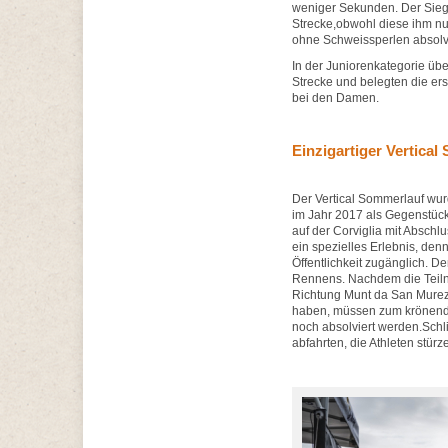
weniger Sekunden. Der Sieger
Strecke,obwohl diese ihm nu
ohne Schweissperlen absolvi
In der Juniorenkategorie üb
Strecke und belegten die er
bei den Damen.
Einzigartiger Vertica
Der Vertical Sommerlauf wur
im Jahr 2017 als Gegenstück
auf der Corviglia mit Abschlu
ein spezielles Erlebnis, denn
Öffentlichkeit zugänglich. De
Rennens. Nachdem die Teilne
Richtung Munt da San Murez
haben, müssen zum krönenden
noch absolviert werden.Schlie
abfahrten, die Athleten stürze