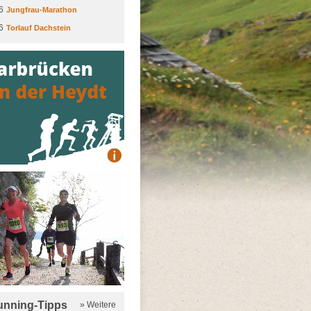
6
Jungfrau-Marathon
6
Torlauf Dachstein
running-Tipps
» Weitere