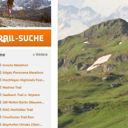
Trail-Suche
ine
» Weitere
6
Gondo Marathon
6
Allgäu Panorama Marathon
6
Hochfügen Hightrails Fest...
6
Madrisa Trail
6
Saalbach Trail u. Skyrace
6
100 Meilen Berlin (Mauerw...
6
RAG Hartfüßler Trail
6
Churfirsten Trail Run
6
Mayrhofen Ultraks Zillert...