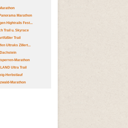
Marathon
 Panorama Marathon
en Hightrails Fest...
h Trail u. Skyrace
tfüßler Trail
n Ultraks Zillert...
 Dachstein
lsperren-Marathon
AND Ultra Trail
ig-Herbstlauf
zwald-Marathon