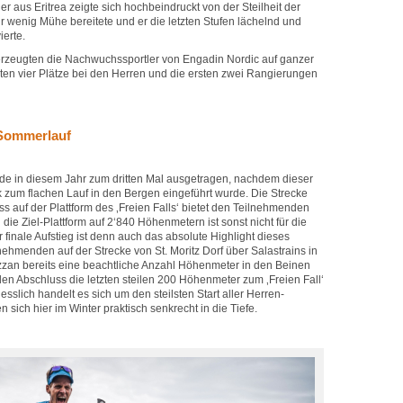
 aus Eritrea zeigte sich hochbeindruckt von der Steilheit der
r wenig Mühe bereitete und er die letzten Stufen lächelnd und
erte.
erzeugten die Nachwuchssportler von Engadin Nordic auf ganzer
sten vier Plätze bei den Herren und die ersten zwei Rangierungen
l Sommerlauf
de in diesem Jahr zum dritten Mal ausgetragen, nachdem dieser
 zum flachen Lauf in den Bergen eingeführt wurde. Die Strecke
ss auf der Plattform des ‚Freien Falls‘ bietet den Teilnehmenden
 die Ziel-Plattform auf 2‘840 Höhenmetern ist sonst nicht für die
r finale Aufstieg ist denn auch das absolute Highlight dieses
hmenden auf der Strecke von St. Moritz Dorf über Salastrains in
zan bereits eine beachtliche Anzahl Höhenmeter in den Beinen
 Abschluss die letzten steilen 200 Höhenmeter zum ‚Freien Fall‘
sslich handelt es sich um den steilsten Start aller Herren-
n sich hier im Winter praktisch senkrecht in die Tiefe.