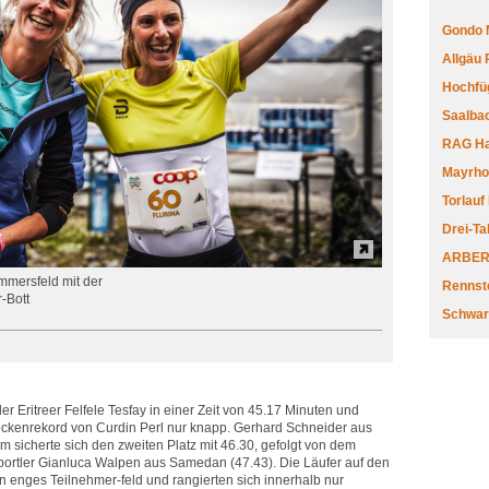
Gondo 
Allgäu
Hochfüg
Saalbac
RAG Har
Mayrhofe
Torlauf
Drei-Ta
ARBERL
mmersfeld mit der
Rennste
-Bott
Schwar
r Eritreer Felfele Tesfay in einer Zeit von 45.17 Minuten und
reckenrekord von Curdin Perl nur knapp. Gerhard Schneider aus
m sicherte sich den zweiten Platz mit 46.30, gefolgt von dem
rtler Gianluca Walpen aus Samedan (47.43). Die Läufer auf den
in enges Teilnehmer-feld und rangierten sich innerhalb nur