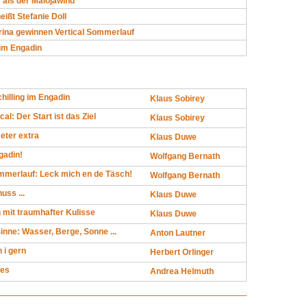
 als der Malojawind
eißt Stefanie Doll
urina gewinnen Vertical Sommerlauf
 im Engadin
hilling im Engadin
Klaus Sobirey
cal: Der Start ist das Ziel
Klaus Sobirey
ter extra
Klaus Duwe
gadin!
Wolfgang Bernath
ommerlauf: Leck mich en de Täsch!
Wolfgang Bernath
uss ...
Klaus Duwe
mit traumhafter Kulisse
Klaus Duwe
Sinne: Wasser, Berge, Sonne ...
Anton Lautner
n i gern
Herbert Orlinger
ies
Andrea Helmuth