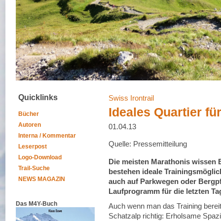
Quicklinks
Swiss Irontrail
Ideales Quartier fü
Bücher
Autoren
01.04.13
Interna / Kommentar
Quelle: Pressemitteilung
Leserpost
Logo-Download
Die meisten Marathonis wissen 
Trail-Suche
bestehen ideale Trainingsmöglich
NEWS MAGAZIN
auch auf Parkwegen oder Bergpf
Laufprogramm für die letzten T
Das M4Y-Buch
Auch wenn man das Training bereit
Schatzalp richtig: Erholsame Spaz