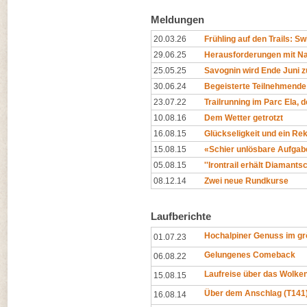
Meldungen
20.03.26
Frühling auf den Trails: Swi
29.06.25
Herausforderungen mit Na
25.05.25
Savognin wird Ende Juni z
30.06.24
Begeisterte Teilnehmende
23.07.22
Trailrunning im Parc Ela, 
10.08.16
Dem Wetter getrotzt
16.08.15
Glückseligkeit und ein Re
15.08.15
«Schier unlösbare Aufgab
05.08.15
''Irontrail erhält Diamantsch
08.12.14
Zwei neue Rundkurse
Laufberichte
Hochalpiner Genuss im gr
01.07.23
Gelungenes Comeback
06.08.22
Laufreise über das Wolk
15.08.15
Über dem Anschlag (T141
16.08.14