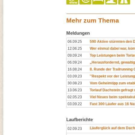
Mehr zum Thema
Meldungen
06.09.25
590 Aktive stürmten den 
12.06.25
Wer einmal dabei war, ko
09.09.24
Top Leistungen beim Torla
06.09.24
„Herausfordernd, gewalti
16.08.24
8. Runde der Trailrunning
03.09.23
''Respekt vor der Leistung 
30.08.23
Vom Geheimtipp zum etabl
13.06.23
Torlauf Dachstein gefragt 
02.05.23
Viel Neues beim spektakul
03.09.22
Fast 300 Läufer aus 16 Na
Laufberichte
Läuferglück auf dem Dach
02.09.23