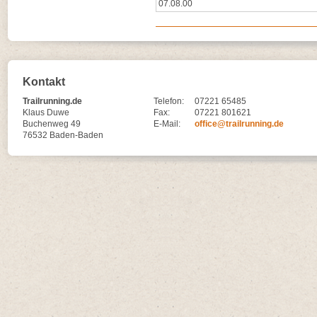
07.08.00
Kontakt
Trailrunning.de
Telefon:
07221 65485
Klaus Duwe
Fax:
07221 801621
Buchenweg 49
E-Mail:
office@trailrunning.de
76532 Baden-Baden