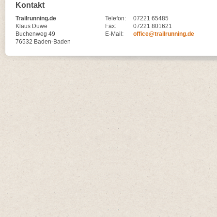
Kontakt
Trailrunning.de
Telefon:
07221 65485
Klaus Duwe
Fax:
07221 801621
Buchenweg 49
E-Mail:
office@trailrunning.de
76532 Baden-Baden