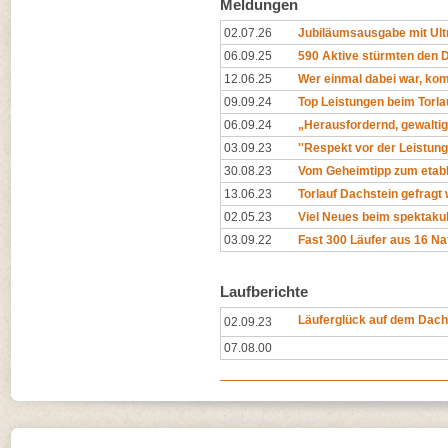
Meldungen
02.07.26
Jubiläumsausgabe mit Ult
06.09.25
590 Aktive stürmten den 
12.06.25
Wer einmal dabei war, ko
09.09.24
Top Leistungen beim Torla
06.09.24
„Herausfordernd, gewalti
03.09.23
''Respekt vor der Leistung 
30.08.23
Vom Geheimtipp zum etabl
13.06.23
Torlauf Dachstein gefragt 
02.05.23
Viel Neues beim spektakul
03.09.22
Fast 300 Läufer aus 16 Na
Laufberichte
Läuferglück auf dem Dach
02.09.23
07.08.00