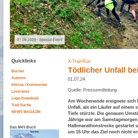
07.08.2026 - Special Event
Quicklinks
X-Trail-Run
Tödlicher Unfall be
Bücher
Autoren
01.07.24
Interna / Kommentar
Quelle: Pressemitteilung
Leserpost
Logo-Download
Am Wochenende ereignete sich be
Trail-Suche
Unfall, als ein Läufer auf einem 
NEWS MAGAZIN
Tiefe stürzte. Die genauen Umstä
Jährige war am Samstagmorgen 
Halbmarathonstrecke gestartet u
Das M4Y-Buch
um 15 Uhr das Ziel noch nicht err