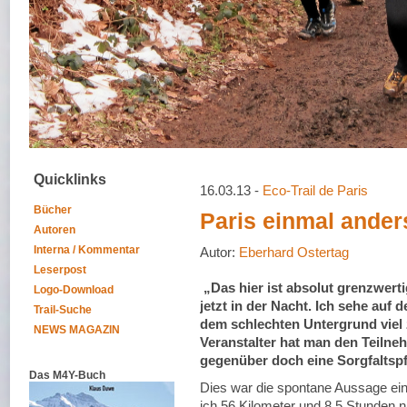
Quicklinks
16.03.13 -
Eco-Trail de Paris
Bücher
Paris einmal ander
Autoren
Interna / Kommentar
Autor:
Eberhard Ostertag
Leserpost
„Das hier ist absolut grenzwerti
Logo-Download
jetzt in der Nacht. Ich sehe auf
Trail-Suche
dem schlechten Untergrund viel 
NEWS MAGAZIN
Veranstalter hat man den Teilne
gegenüber doch eine Sorgfaltspf
Das M4Y-Buch
Dies war die spontane Aussage ein
ich 56 Kilometer und 8,5 Stunden 