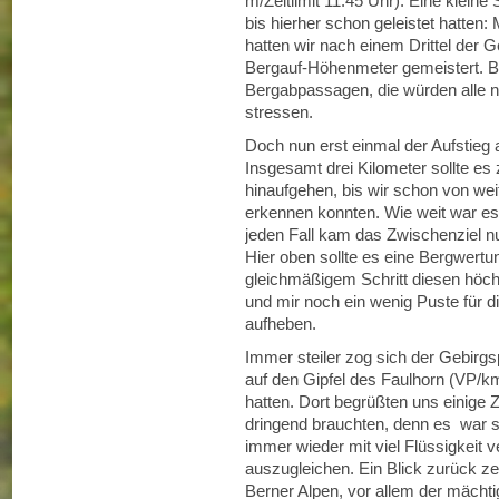
m/Zeitlimit 11:45 Uhr). Eine kleine 
bis hierher schon geleistet hatten
hatten wir nach einem Drittel der 
Bergauf-Höhenmeter gemeistert. Bi
Bergabpassagen, die würden alle
stressen.
Doch nun erst einmal der Aufstieg 
Insgesamt drei Kilometer sollte es
hinaufgehen, bis wir schon von we
erkennen konnten. Wie weit war e
jeden Fall kam das Zwischenziel nur
Hier oben sollte es eine Bergwertun
gleichmäßigem Schritt diesen höc
und mir noch ein wenig Puste für
aufheben.
Immer steiler zog sich der Gebirgsp
auf den Gipfel des Faulhorn (VP/km
hatten. Dort begrüßten uns einige 
dringend brauchten, denn es war
immer wieder mit viel Flüssigkeit
auszugleichen. Ein Blick zurück ze
Berner Alpen, vor allem der mächt