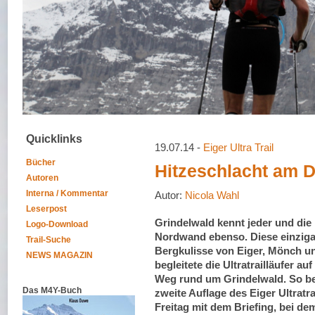
Quicklinks
19.07.14 -
Eiger Ultra Trail
Bücher
Hitzeschlacht am D
Autoren
Interna / Kommentar
Autor:
Nicola Wahl
Leserpost
Grindelwald kennt jeder und die
Logo-Download
Nordwand ebenso. Diese einziga
Trail-Suche
Bergkulisse von Eiger, Mönch u
NEWS MAGAZIN
begleitete die Ultratrailläufer au
Weg rund um Grindelwald. So b
Das M4Y-Buch
zweite Auflage des Eiger Ultratra
Freitag mit dem Briefing, bei de