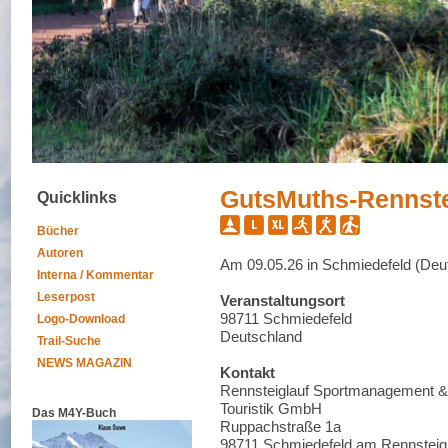
GutsMuths-Rennste
Quicklinks
Bücher
Autoren
Am 09.05.26 in Schmiedefeld (Deu
Interna / Kommentar
Leserpost
Veranstaltungsort
98711 Schmiedefeld
Logo-Download
Deutschland
Trail-Suche
NEWS MAGAZIN
Kontakt
Rennsteiglauf Sportmanagement &
Touristik GmbH
Das M4Y-Buch
Ruppachstraße 1a
98711 Schmiedefeld am Rennsteig