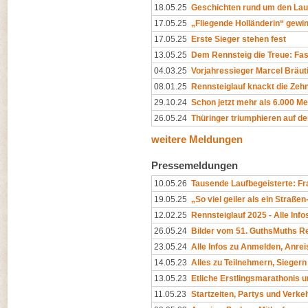
18.05.25
Geschichten rund um den Lau
17.05.25
„Fliegende Holländerin“ gewin
17.05.25
Erste Sieger stehen fest
13.05.25
Dem Rennsteig die Treue: Fas
04.03.25
Vorjahressieger Marcel Bräu
08.01.25
Rennsteiglauf knackt die Zeh
29.10.24
Schon jetzt mehr als 6.000 M
26.05.24
Thüringer triumphieren auf d
weitere Meldungen
Pressemeldungen
10.05.26
Tausende Laufbegeisterte: Fr
19.05.25
„So viel geiler als ein Straße
12.02.25
Rennsteiglauf 2025 - Alle In
26.05.24
Bilder vom 51. GuthsMuths Re
23.05.24
Alle Infos zu Anmelden, Anrei
14.05.23
Alles zu Teilnehmern, Sieger
13.05.23
Etliche Erstlingsmarathonis 
11.05.23
Startzeiten, Partys und Verke