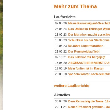
Mehr zum Thema
Laufberichte
09.05.26
Meine Rennsteiglauf-Geschic
25.05.24
Das Unikat im Thüringer Wald
13.05.23
Der Marathon macht sprachl
13.05.23
Schunkeln bis der Startschuss
13.05.23
50 Jahre Supermarathon
21.05.22
Der Rennsteiglauf lebt!
02.10.21
Das Feld vor mir hergejagt
16.05.20
ABGESAGT: ERINNERST DU D
18.05.19
Mein fünfter ist im Kasten
26.05.18
Vor dem Winter, nach dem Win
weitere Laufberichte
Aktuelles
30.04.26
Dem Rennsteig die Treue: 18
22.11.25
Neuer Präsident gewählt – Uw