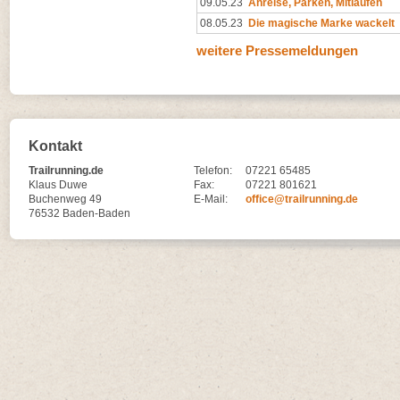
09.05.23
Anreise, Parken, Mitlaufen
08.05.23
Die magische Marke wackelt
weitere Pressemeldungen
Kontakt
Trailrunning.de
Telefon:
07221 65485
Klaus Duwe
Fax:
07221 801621
Buchenweg 49
E-Mail:
office@trailrunning.de
76532 Baden-Baden