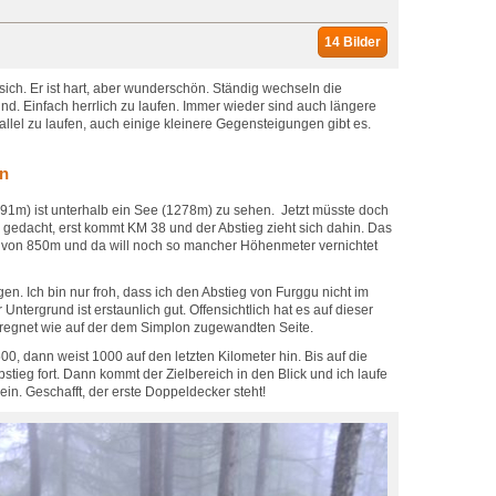
14 Bilder
 sich. Er ist hart, aber wunderschön. Ständig wechseln die
. Einfach herrlich zu laufen. Immer wieder sind auch längere
el zu laufen, auch einige kleinere Gegensteigungen gibt es.
en
591m) ist unterhalb ein See (1278m) zu sehen. Jetzt müsste doch
edacht, erst kommt KM 38 und der Abstieg zieht sich dahin. Das
lb von 850m und da will noch so mancher Höhenmeter vernichtet
en. Ich bin nur froh, dass ich den Abstieg von Furggu nicht im
ntergrund ist erstaunlich gut. Offensichtlich hat es auf dieser
eregnet wie auf der dem Simplon zugewandten Seite.
0, dann weist 1000 auf den letzten Kilometer hin. Bis auf die
bstieg fort. Dann kommt der Zielbereich in den Blick und ich laufe
 ein. Geschafft, der erste Doppeldecker steht!