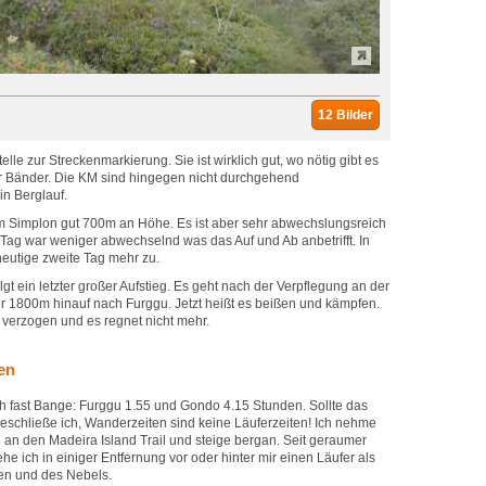
12 Bilder
le zur Streckenmarkierung. Sie ist wirklich gut, wo nötig gibt es
r Bänder. Die KM sind hingegen nicht durchgehend
in Berglauf.
em Simplon gut 700m an Höhe. Es ist aber sehr abwechslungsreich
e Tag war weniger abwechselnd was das Auf und Ab anbetrifft. In
 heutige zweite Tag mehr zu.
t ein letzter großer Aufstieg. Es geht nach der Verpflegung an der
 1800m hinauf nach Furggu. Jetzt heißt es beißen und kämpfen.
r verzogen und es regnet nicht mehr.
en
h fast Bange: Furggu 1.55 und Gondo 4.15 Stunden. Sollte das
beschließe ich, Wanderzeiten sind keine Läuferzeiten! Ich nehme
ke an den Madeira Island Trail und steige bergan. Seit geraumer
sehe ich in einiger Entfernung vor oder hinter mir einen Läufer als
en und des Nebels.