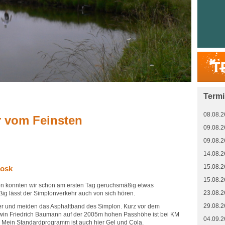
Term
08.08.2
 vom Feinsten
09.08.2
09.08.2
14.08.2
15.08.2
iosk
15.08.2
n konnten wir schon am ersten Tag geruchsmäßig etwas
23.08.2
g lässt der Simplonverkehr auch von sich hören.
29.08.2
ier und meiden das Asphaltband des Simplon. Kurz vor dem
rwin Friedrich Baumann auf der 2005m hohen Passhöhe ist bei KM
04.09.2
. Mein Standardprogramm ist auch hier Gel und Cola.