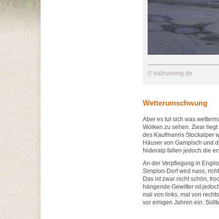
© trailrunning.de
Wetterumschwung
Aber es tut sich was wette
Wolken zu sehen. Zwar liegt
des Kaufmanns Stockalper we
Häuser von Gampisch und di
Nideralp fallen jedoch die e
An der Verpflegung in Engil
Simplon-Dorf wird nass, ric
Das ist zwar nicht schön, tr
hängende Gewitter ist jedoc
mal von links, mal von recht
vor einigen Jahren ein. Soll