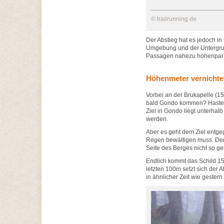
© trailrunning.de
Der Abstieg hat es jedoch in
Umgebung und der Untergrund
Passagen nahezu höhenparall
Höhenmeter vernicht
Vorbei an der Brukapelle (1
bald Gondo kommen? Haste g
Ziel in Gondo liegt unterha
werden.
Aber es geht dem Ziel entgeg
Regen bewältigen muss. Der U
Seite des Berges nicht so g
Endlich kommt das Schild 150
letzten 100m setzt sich der A
in ähnlicher Zeit wie gestern