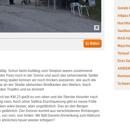
Gondo 
Allgäu
Hochfüg
Saalbac
RAG Har
11 Bilder
Mayrhofe
Torlauf
Drei-Ta
ARBERL
rmäßig. Schon beim Aufstieg zum Simplon waren zunehmend
 der Pass noch in der Sonne und auch das sehenswerte Spittel
Rennste
nig später können wir noch trocken passieren, wie auch die
Schwar
e an der Straße stehenden Briefkästen des Weilers. Nach
rsten Tropfen und es donnert.
och bei KM 23 gießt es von oben und die Strecke hinunter nach
htig nass. Auch ohne Saltina-Durchquerung gibt es nasse Füße.
ocken wäre besser, aber ungefährlich. Das an den Bergen
h gefährlich. Der Donner kommt aus verschiedenen Richtungen,
s, von vorn, von hinten. Mir fällt Daniels Anmerkung zum Abbruch
te ähnliches heuer wieder erfolgen?