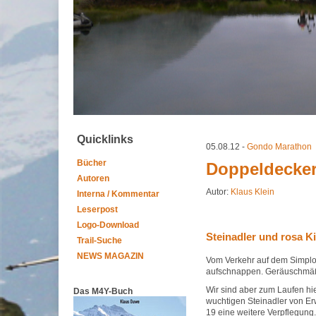
Quicklinks
05.08.12 -
Gondo Marathon
Bücher
Doppeldecker
Autoren
Autor:
Klaus Klein
Interna / Kommentar
Leserpost
Logo-Download
Steinadler und rosa K
Trail-Suche
NEWS MAGAZIN
Vom Verkehr auf dem Simplo
aufschnappen. Geräuschmäßi
Wir sind aber zum Laufen h
Das M4Y-Buch
wuchtigen Steinadler von E
19 eine weitere Verpflegung