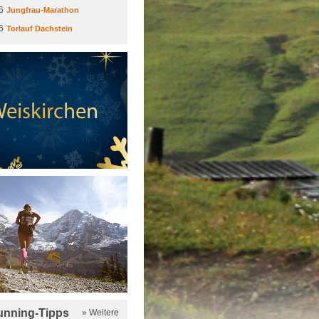
6
Jungfrau-Marathon
6
Torlauf Dachstein
running-Tipps
» Weitere