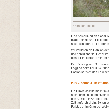
© trailrunning.de
Eine Anmerkung an dieser Stel
blaue Punkte und Pfeile ode
ausgeschildert. Es ist eben e
Wir verlieren bis Gabi ab d
und richtig spaßig. Der erst
dieser Hinsicht sagt mir der
Dem Abstieg vom Simplon folg
Laggina beim KM 30 auf über
Gottlob hat sich das Gewitte
Bis Gondo 4.15 Stund
Ein Hinweisschild macht mic
auch für mich gelten? Nein 
den Aufstieg in Angriff, den
Zeit laufe ich allein. Selten 
Farbtupfer im Grau der Wolk