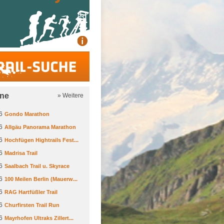
Trail-Suche
ine
» Weitere
6
Gondo Marathon
6
Allgäu Panorama Marathon
6
Hochfügen Hightrails Fest...
6
Madrisa Trail
6
Saalbach Trail u. Skyrace
6
100 Meilen Berlin (Mauerw...
6
RAG Hartfüßler Trail
6
Churfirsten Trail Run
6
Mayrhofen Ultraks Zillert...