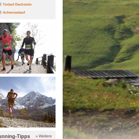
6
Torlauf Dachstein
6
Achenseelauf
running-Tipps
» Weitere