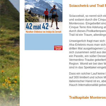
Sciacchetrà und Trail
Sciaccetrail, so nennt sich 
und sodann durch die Cinque
Monterosso. Eingebettet sind
Cinque Terre ihre Adelung al
durch dieses Postkartenpanor
Trail ist ein Traum, allerdin
Unweigerlich fragt man sic
Aha-Erlebnis muss man sich n
dritten Mal ausgetragenen Lau
sich zusammen setzt aus den
ein Passito, ein süßer Desse
Vermentino-Traube gekeltert
Region. Womit wir bei den W
sind in das Spektakel einge
Dass ein solcher Lauf keine M
auf 300 limitiert und schon 
italienischer Hand ist es, ab
Hauch Internationalität gebe
Trailkapitale Montero