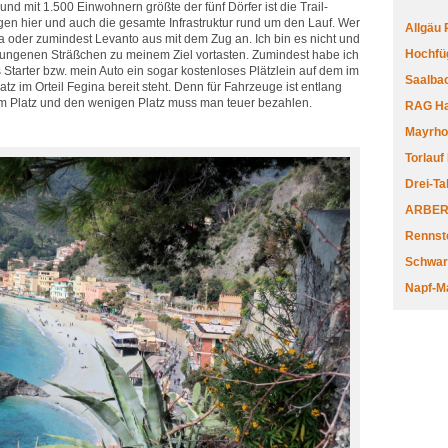
nd mit 1.500 Einwohnern größte der fünf Dörfer ist die Trail-
iegen hier und auch die gesamte Infrastruktur rund um den Lauf. Wer
Allgäu
zia oder zumindest Levanto aus mit dem Zug an. Ich bin es nicht und
Hochfüg
lungenen Sträßchen zu meinem Ziel vortasten. Zumindest habe ich
s Starter bzw. mein Auto ein sogar kostenloses Plätzlein auf dem im
Saalbac
tz im Orteil Fegina bereit steht. Denn für Fahrzeuge ist entlang
aum Platz und den wenigen Platz muss man teuer bezahlen.
RAG Har
Mayrhofe
Torlauf
Drei-Ta
ARBERL
Rennste
Schwar
Napf-M