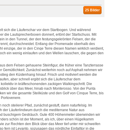
25 Bilder
elt sich die Läuferschar vor dem Startbogen. Und während
er die Lautsprecherboxen donnert, ertönt der Startschuss. Mit
ein in den Tunnel, der den festungsgekrönten Felsen, der die
 trennt, durchschneidet. Entlang der Promenade oberhalb des
l einzige, der in den Cinqe Terre diesen Namen wirklich verdient,
och ein wenig einlaufen und den Wellen lauschen, die gegen den
aus dem Felsen gehauene Steinfigur, die früher eine Tanzterrasse
 der Gemütlichkeit. Zunächst weiterhin noch auf Asphalt nehmen wir
stieg den Küstenhang hinauf. Frisch und motiviert werden die
ufen, aber schnell ergibt sich die Läuferschar dem
 kollektiv in kräfteschonenden zackigen Walkingschritt. Die
usblick über das Meer, hinab nach Monterosso. Von der Punta
en wir die gesamte Steilküste und den Golf von Cinque Terre, bis
i Portovenere.
noch steilerer Pfad, zunächst gestuft, dann naturfelsig. Im
 der Läuferlindwum durch die mediterrane Natur aus
nd buschigem Gesträuch. Gute 400 Höhenmeter überwinden wir
ders schön ist der Moment, als ich, über einen Hügelkamm
ie zur Rechten den Blick über das Meer tief unter mir schweifen
o fern ist Levanto, sozusagen das nördliche Einfalltor in die