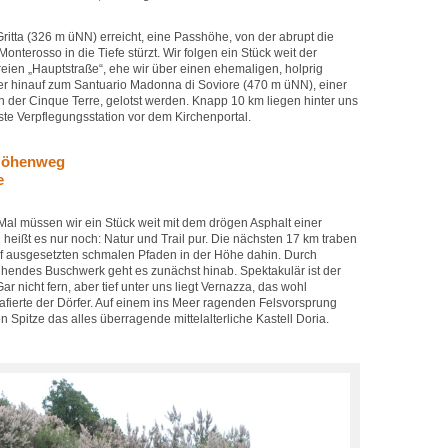
 Gritta (326 m üNN) erreicht, eine Passhöhe, von der abrupt die
onterosso in die Tiefe stürzt. Wir folgen ein Stück weit der
eien „Hauptstraße“, ehe wir über einen ehemaligen, holprig
ter hinauf zum Santuario Madonna di Soviore (470 m üNN), einer
en der Cinque Terre, gelotst werden. Knapp 10 km liegen hinter uns
rste Verpflegungsstation vor dem Kirchenportal.
 Höhenweg
e
- Mal müssen wir ein Stück weit mit dem drögen Asphalt einer
heißt es nur noch: Natur und Trail pur. Die nächsten 17 km traben
auf ausgesetzten schmalen Pfaden in der Höhe dahin. Durch
hendes Buschwerk geht es zunächst hinab. Spektakulär ist der
Gar nicht fern, aber tief unter uns liegt Vernazza, das wohl
afierte der Dörfer. Auf einem ins Meer ragenden Felsvorsprung
n Spitze das alles überragende mittelalterliche Kastell Doria.