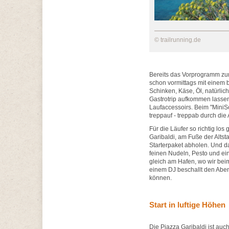
© trailrunning.de
Bereits das Vorprogramm zum T
schon vormittags mit einem b
Schinken, Käse, Öl, natürlic
Gastrotrip aufkommen lassen
Laufaccessoirs. Beim "MiniSc
treppauf - treppab durch die 
Für die Läufer so richtig lo
Garibaldi, am Fuße der Alts
Starterpaket abholen. Und da
feinen Nudeln, Pesto und ein
gleich am Hafen, wo wir beim
einem DJ beschallt den Abe
können.
Start in luftige Höhen
Die Piazza Garibaldi ist au