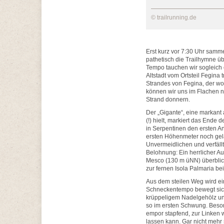
© trailrunning.de
Erst kurz vor 7:30 Uhr samm
pathetisch die Trailhymne üb
Tempo tauchen wir sogleich 
Altstadt vom Ortsteil Fegina
Strandes von Fegina, der woh
können wir uns im Flachen n
Strand donnern.
Der „Gigante“, eine markant 
(!) hielt, markiert das Ende
in Serpentinen den ersten An
ersten Höhenmeter noch gela
Unvermeidlichen und verfällt
Belohnung: Ein herrlicher A
Mesco (130 m üNN) überblick
zur fernen Isola Palmaria be
Aus dem steilen Weg wird ein 
Schneckentempo bewegt sich
krüppeligem Nadelgehölz u
so im ersten Schwung. Beson
empor stapfend, zur Linken w
lassen kann. Gar nicht mehr s