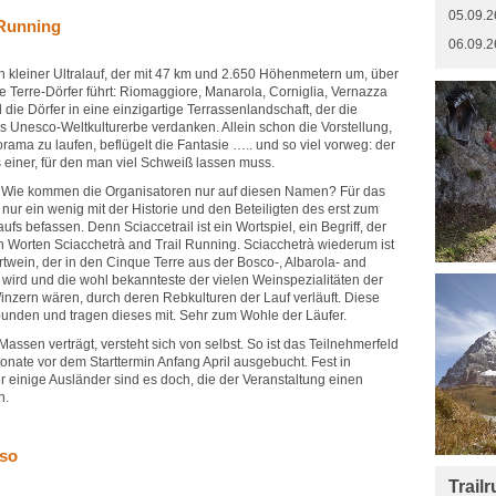
05.09.2
 Running
06.09.2
ein kleiner Ultralauf, der mit 47 km und 2.650 Höhenmetern um, über
 Terre-Dörfer führt: Riomaggiore, Manarola, Corniglia, Vernazza
 die Dörfer in eine einzigartige Terrassenlandschaft, der die
s Unesco-Weltkulturerbe verdanken. Allein schon die Vorstellung,
ama zu laufen, beflügelt die Fantasie ….. und so viel vorweg: der
gs einer, für den man viel Schweiß lassen muss.
h: Wie kommen die Organisatoren nur auf diesen Namen? Für das
ur ein wenig mit der Historie und den Beteiligten des erst zum
fs befassen. Denn Sciaccetrail ist ein Wortspiel, ein Begriff, der
 Worten Sciacchetrà and Trail Running. Sciacchetrà wiederum ist
rtwein, der in den Cinque Terre aus der Bosco-, Albarola- and
 wird und die wohl bekannteste der vielen Weinspezialitäten der
inzern wären, durch deren Rebkulturen der Lauf verläuft. Diese
bunden und tragen dieses mit. Sehr zum Wohle der Läufer.
assen verträgt, versteht sich von selbst. So ist das Teilnehmerfeld
Monate vor dem Starttermin Anfang April ausgebucht. Fest in
er einige Ausländer sind es doch, die der Veranstaltung einen
n.
sso
Trail