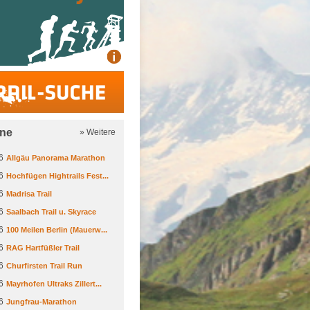
Trail-Suche
ine
» Weitere
6
Allgäu Panorama Marathon
6
Hochfügen Hightrails Fest...
6
Madrisa Trail
6
Saalbach Trail u. Skyrace
6
100 Meilen Berlin (Mauerw...
6
RAG Hartfüßler Trail
6
Churfirsten Trail Run
6
Mayrhofen Ultraks Zillert...
6
Jungfrau-Marathon