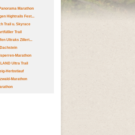
 Panorama Marathon
en Hightrails Fest...
h Trail u. Skyrace
tfüßler Trail
n Ultraks Zillert...
 Dachstein
lsperren-Marathon
AND Ultra Trail
ig-Herbstlauf
zwald-Marathon
arathon