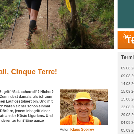
Term
09.08.2
ail, Cinque Terre!
09.08.2
14.08.2
15.08.2
egriff “Sciacchetrail”? Nichts?
 Zumindest damals, als ich zum
15.08.2
sen Lauf gestolpert bin. Und mit
ch waren sicher schon einmal
23.08.2
Dörfern, jenem Inbegriff einer
29.08.2
aft an der Küste Liguriens. Und
nderen zu tun? Eine ganze
04.09.2
Autor:
Klaus Sobirey
05.09.2