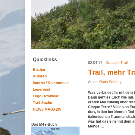
Quicklinks
02.04.17 -
SciaccheTrail
Bücher
Trail, mehr Tr
Autoren
Autor:
Klaus Sobirey
Interna / Kommentar
Leserpost
Was verbindet Ihr mit dem B
Logo-Download
Dann geht es Euch wie mir.
ersten Mal zufällig über die
Trail-Suche
Cinque Terre? Viele von Eu
NEWS MAGAZIN
dort, in den berühmten fünf 
italienischen Traumlandsch
was hat das eine mit dem a
Das M4Y-Buch
Menge ....