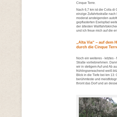
Cinque Terre.
Nach 6,7 km ist die Colla di
einzige Zufahrtsstraße nach M
moderat ansteigenden autofr
gepflasterten Eselspfad wei
der ältesten Wallfahrtskirch
und ich freue mich auf die e
„Alta Via“ – auf dem
durch die Cinque Terr
Noch ein weiteres - letztes 
Straße vorliebnehmen. Dann 
wir in stetigem Auf und Ab 
frühlingserwachend weiß blü
Blick in die Tiefe bei km 13: 
berühmteste und meistfotogr
thront das Dorf und an desse