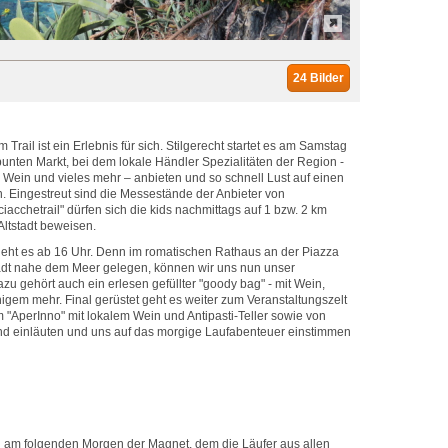
24 Bilder
rail ist ein Erlebnis für sich. Stilgerecht startet es am Samstag
unten Markt, bei dem lokale Händler Spezialitäten der Region -
h Wein und vieles mehr – anbieten und so schnell Lust auf einen
. Eingestreut sind die Messestände der Anbieter von
iacchetrail" dürfen sich die kids nachmittags auf 1 bzw. 2 km
Altstadt beweisen.
s geht es ab 16 Uhr. Denn im romatischen Rathaus an der Piazza
tadt nahe dem Meer gelegen, können wir uns nun unser
zu gehört auch ein erlesen gefüllter "goody bag" - mit Wein,
igem mehr. Final gerüstet geht es weiter zum Veranstaltungszelt
 "AperInno" mit lokalem Wein und Antipasti-Teller sowie von
nd einläuten und uns auf das morgige Laufabenteuer einstimmen
ch am folgenden Morgen der Magnet, dem die Läufer aus allen