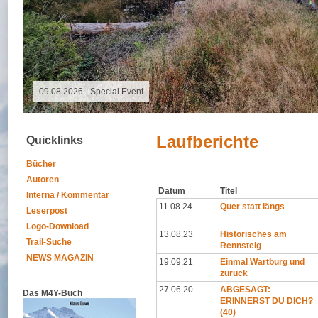
09.08.2026 -
Laufberichte
Quicklinks
Bücher
Autoren
Datum
Titel
Interna / Kommentar
11.08.24
Quer statt längs
Leserpost
Logo-Download
13.08.23
Historisches am
Trail-Suche
Rennsteig
NEWS MAGAZIN
19.09.21
Einmal Wartburg und
zurück
27.06.20
ABGESAGT:
Das M4Y-Buch
ERINNERST DU DICH?
(40)