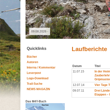
09.05.2026 - GutsMuths-Rennsteiglauf
Laufberichte
Quicklinks
Bücher
Autoren
Datum
Titel
Interna / Kommentar
11.07.15
In der Hei
Leserpost
Zauberlehr
Logo-Download
Gripmaste
Trail-Suche
12.07.14
Vier Tage 
NEWS MAGAZIN
09.07.11
Drei Länder
Etappen – 
Das M4Y-Buch