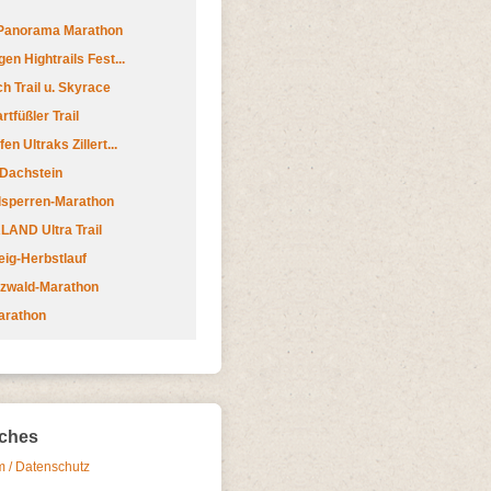
 Panorama Marathon
en Hightrails Fest...
h Trail u. Skyrace
tfüßler Trail
n Ultraks Zillert...
 Dachstein
lsperren-Marathon
AND Ultra Trail
ig-Herbstlauf
zwald-Marathon
arathon
iches
 / Datenschutz