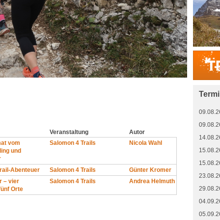
Term
09.08.2
09.08.2
Veranstaltung
Autor
14.08.2
mat vom
Salomon 4 Trails
Nicola Wahl
15.08.2
ling und
r
15.08.2
Trail-Abenteuer
Salomon 4 Trails
Günter Kromer
23.08.2
 – vier
Salomon 4 Trails
Andrea Helmuth
29.08.2
fünf Orte
04.09.2
05.09.2