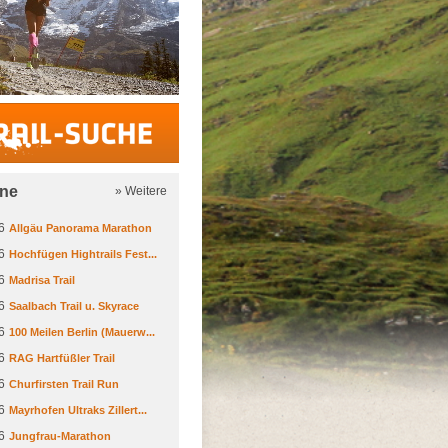
Trail-Suche
ine
» Weitere
6
Allgäu Panorama Marathon
6
Hochfügen Hightrails Fest...
6
Madrisa Trail
6
Saalbach Trail u. Skyrace
6
100 Meilen Berlin (Mauerw...
6
RAG Hartfüßler Trail
6
Churfirsten Trail Run
6
Mayrhofen Ultraks Zillert...
6
Jungfrau-Marathon