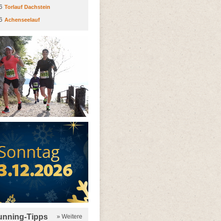
6
Torlauf Dachstein
6
Achenseelauf
running-Tipps
» Weitere