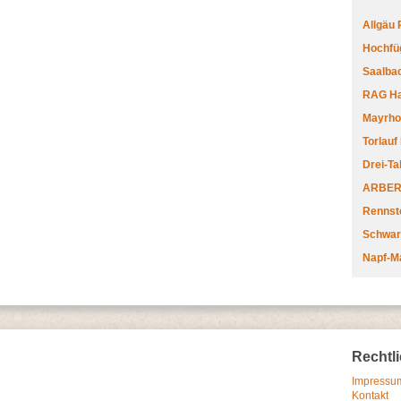
Allgäu
Hochfüg
Saalbac
RAG Har
Mayrhofe
Torlauf
Drei-Ta
ARBERL
Rennste
Schwar
Napf-M
Rechtl
Impressum
Kontakt