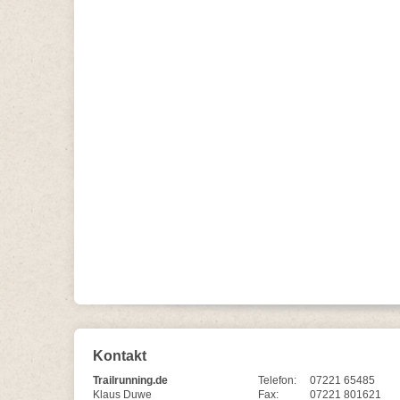
Kontakt
Trailrunning.de
Telefon:
07221 65485
Klaus Duwe
Fax:
07221 801621