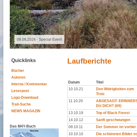
08.08.2026 -
Laufberichte
Quicklinks
Bücher
Autoren
Datum
Titel
Interna / Kommentar
10.10.21
Den Widrigkeiten zum
Leserpost
Trotz
Logo-Download
11.10.20
ABGESAGT: ERINNER
Trail-Suche
DU DICH? (69)
NEWS MAGAZIN
13.10.19
Top of Black Forest
14.10.12
Sanft geschwungen
Das M4Y-Buch
09.10.11
Der Sommer ist vorbei
10.10.10
Die schönsten Bilder 