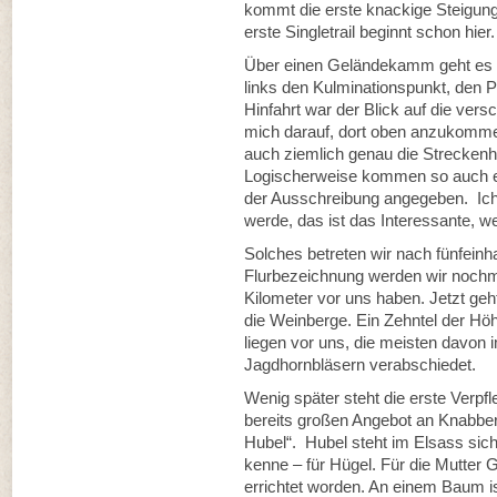
kommt die erste knackige Steigung,
erste Singletrail beginnt schon hier.
Über einen Geländekamm geht es mi
links den Kulminationspunkt, den P
Hinfahrt war der Blick auf die ver
mich darauf, dort oben anzukomme
auch ziemlich genau die Streckenh
Logischerweise kommen so auch e
der Ausschreibung angegeben. Ich
werde, das ist das Interessante, w
Solches betreten wir nach fünfeinha
Flurbezeichnung werden wir noch
Kilometer vor uns haben. Jetzt geht
die Weinberge. Ein Zehntel der Höh
liegen vor uns, die meisten davon i
Jagdhornbläsern verabschiedet.
Wenig später steht die erste Verpf
bereits großen Angebot an Knabbe
Hubel“. Hubel steht im Elsass sic
kenne – für Hügel. Für die Mutter G
errichtet worden. An einem Baum is