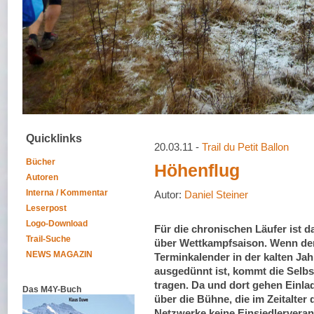
Quicklinks
20.03.11 -
Trail du Petit Ballon
Bücher
Höhenflug
Autoren
Interna / Kommentar
Autor:
Daniel Steiner
Leserpost
Logo-Download
Für die chronischen Läufer ist d
Trail-Suche
über Wettkampfsaison. Wenn de
NEWS MAGAZIN
Terminkalender in der kalten Jah
ausgedünnt ist, kommt die Selbst
tragen. Da und dort gehen Einl
Das M4Y-Buch
über die Bühne, die im Zeitalter 
Netzwerke keine Einsiedlervera