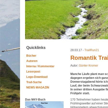
Quicklinks
28.03.17 -
TrailRun21
Bücher
Romantik Tra
Autoren
Autor:
Günter Kromer
Interna / Kommentar
Leserpost
Manche Läufe plant man sc
Logo-Download
dagegen ergeben sich ganz 
Donnerstagabend hörte ich
Trail-Suche
Lauf, der beim Schwarzwald
NEWS MAGAZIN
In seiner dritten Ausgabe f
Frühjahr statt.
Das M4Y-Buch
170 Teilnehmer haben heute 
Frühlingswetter auf einer St
Höhenmetern abwechslungsr