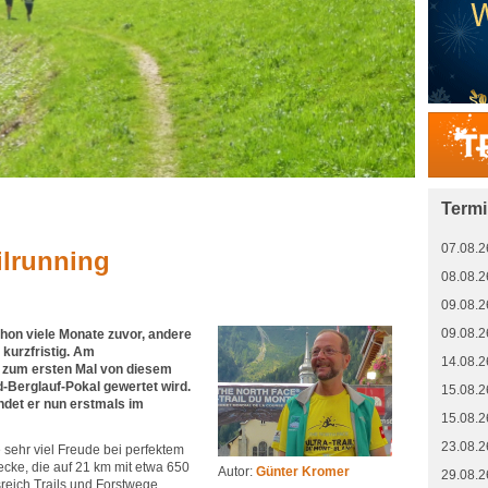
Term
07.08.2
ilrunning
08.08.2
09.08.2
09.08.2
hon viele Monate zuvor, andere
kurzfristig. Am
14.08.2
 zum ersten Mal von diesem
-Berglauf-Pokal gewertet wird.
15.08.2
indet er nun erstmals im
15.08.2
23.08.2
sehr viel Freude bei perfektem
recke, die auf 21 km mit etwa 650
Autor:
Günter Kromer
29.08.2
eich Trails und Forstwege