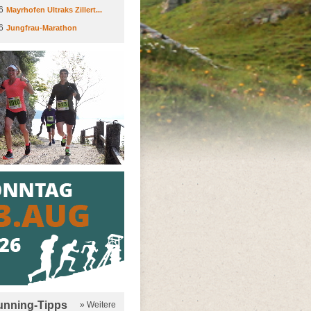
6
Mayrhofen Ultraks Zillert...
6
Jungfrau-Marathon
running-Tipps
» Weitere