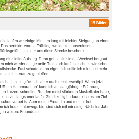
15 Bilder
telle laufen wir einige Minuten lang mit leichter Steigung an einem
 Das perfekte, warme Frühlingswetter mit pausenlosem
Glücksgefühle, mit der uns diese Strecke beschenkt.
g ein steiler Aufstieg. Dann geht es in stetem Wechsel bergauf
en mich wieder einige nette Trails. Ich laufe so schnell wie schon
ailstrecke. Fast schade, denn eigentlich sollte ich mir noch mehr
t um mich herum zu genießen.
reiche, bin ich glücklich, aber auch recht erschöpft. Wenn jetzt
UR ein Halbmarathon" kann ich aus langjähriger Erfahrung
chen kurzen, schnellen Runden meist stärkeren Muskelkater habe,
die ich viel langsamer laufe. Gleichzeitig bedauere ich es am Ziel
 schon vorbei ist. Aber meine Freundin und meine drei
ich heute unterwegs bin, sind sich mit mir einig: Nächstes Jahr
gen weitere Freunde mit.
lRun21