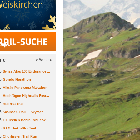
Trail-Suche
ine
» Weitere
6
Swiss Alps 100 Endurance ...
6
Gondo Marathon
6
Allgäu Panorama Marathon
6
Hochfügen Hightrails Fest...
6
Madrisa Trail
6
Saalbach Trail u. Skyrace
6
100 Meilen Berlin (Mauerw...
6
RAG Hartfüßler Trail
6
Churfirsten Trail Run