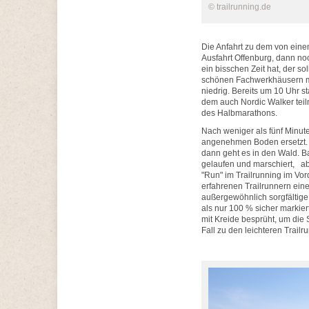
© trailrunning.de
Die Anfahrt zu dem von einem
Ausfahrt Offenburg, dann n
ein bisschen Zeit hat, der sol
schönen Fachwerkhäusern mac
niedrig. Bereits um 10 Uhr s
dem auch Nordic Walker tei
des Halbmarathons.
Nach weniger als fünf Minut
angenehmen Boden ersetzt. 
dann geht es in den Wald. Ba
gelaufen und marschiert, abe
"Run" im Trailrunning im Vo
erfahrenen Trailrunnern einen
außergewöhnlich sorgfältige
als nur 100 % sicher markier
mit Kreide besprüht, um die 
Fall zu den leichteren Trail