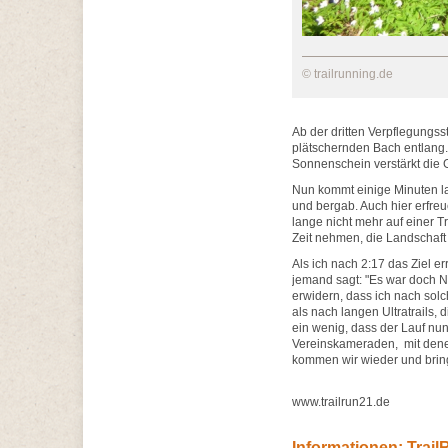
© trailrunning.de
Ab der dritten Verpflegungss
plätschernden Bach entlang.
Sonnenschein verstärkt die 
Nun kommt einige Minuten lan
und bergab. Auch hier erfreu
lange nicht mehr auf einer Tr
Zeit nehmen, die Landschaf
Als ich nach 2:17 das Ziel er
jemand sagt: "Es war doch N
erwidern, dass ich nach sol
als nach langen Ultratrails, 
ein wenig, dass der Lauf nun
Vereinskameraden, mit denen 
kommen wir wieder und brin
www.trailrun21.de
Informationen: Trai