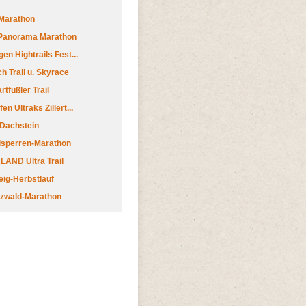
Marathon
 Panorama Marathon
en Hightrails Fest...
h Trail u. Skyrace
tfüßler Trail
n Ultraks Zillert...
 Dachstein
lsperren-Marathon
AND Ultra Trail
ig-Herbstlauf
zwald-Marathon