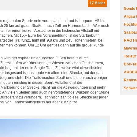
17 Bilder
Gondo 
Allgäu
 regionalen Sportverein veranstalteten Lauf ist bequem: A5 bis
Hochfüg
och 25 km auf guten Straßen nach Zell am Harmersbach. Wer noch
lte hier einen kurzen Abstecher in die historische Altstadt mit
Saalbac
hen. Mit 15,-- Euro bei Voranmeldung ist die Startgebühr
tartet der Trailrun21 light mit 9,8 km und 245 Höhenmetern, bei
RAG Har
lnehmen können. Um 12 Uhr geht es dann auf die große Runde
Mayrhofe
Torlauf
en wird der Asphalt unter unseren Füßen bereits durch
Zuerst laufen wir über sonnige Wiesen zwischen Obstbäumen,
Drei-Ta
ld beginnt der erste Single-Trail. Zeitweise wird abwechselnd
ARBERL
r insgesamt ist das heute vor allem eine Strecke, auf der das
rdergrund steht. Die Trails machen Spaß und bieten auch weniger
Rennste
 guten Einstieg in diesen Sport. Auffallend ist die
 Markierung der Strecke. Nicht nur die Abzweigungen sind mehr
Schwar
t. An vielen Stellen sind auch hervorstehende Wurzeln oder Steine
Sturzgefahr zu verringern. Technisch zählt diese Strecke auf jeden
runs, von Landschaftsgenuss her aber zur Spitze.