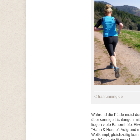
© trailrunning.de
Während die Pfade meist dur
über sonnige Lichtungen mit
liegen viele Bauernhöfe. Et
"Hahn & Henne". Aufgrund me
Wettkampf, gleichzeitig kom
vor. Welch ein Genuss!