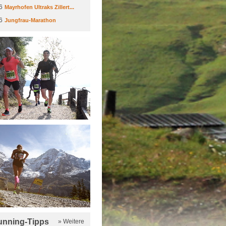
6
Mayrhofen Ultraks Zillert...
6
Jungfrau-Marathon
running-Tipps
» Weitere