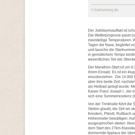
© trailrunning.de
Der Jubiläumsauftakt ist sc
Die Wetterprognose passt z
zweistellige Temperaturen. We
Tagen die Nase, begleitet v
und tausche die Startnumme
in gemütlichem Tempo besti
wesentlichen Teil der Streck
Der Marathon-Start ist um 9.
ihrem Einsatz. Es ist ein klu
einzubeziehen. Die 14.000 E
aber ihre beste Zeit, nachd
als Heilbad gelegt wurde. M
Kaiser Franz Joseph I., der
sich eine Sommerresidenz (Ka
Von der Trinkhalle führt die
Stellen glaubt, die Zeit sei
Kreutern, Pfandl, Rußbach 
Höhenmeter bewältigen. Auß
ausgesprochen steilen Absch
dem Start des 27km-Klassike
donnernde Applaus der über 