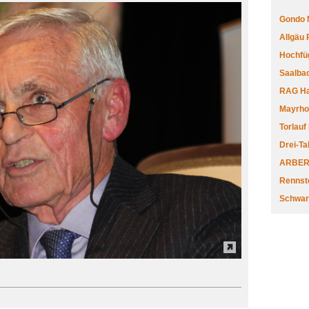
Gondo 
Allgäu
Hochfüg
Saalbac
RAG Har
Mayrhofe
Torlauf
Drei-Ta
ARBERL
Rennste
Schwar