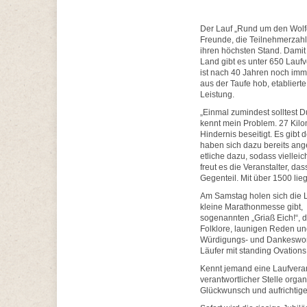
Der Lauf „Rund um den Wolfg
Freunde, die Teilnehmerzahl
ihren höchsten Stand. Damit 
Land gibt es unter 650 Laufv
ist nach 40 Jahren noch imm
aus der Taufe hob, etabliert
Leistung.
„Einmal zumindest solltest D
kennt mein Problem. 27 Kilo
Hindernis beseitigt. Es gib
haben sich dazu bereits an
etliche dazu, sodass viellei
freut es die Veranstalter, da
Gegenteil. Mit über 1500 lie
Am Samstag holen sich die 
kleine Marathonmesse gibt, d
sogenannten „Griaß Eich!“, d
Folklore, launigen Reden un
Würdigungs- und Dankeswor
Läufer mit standing Ovations
Kennt jemand eine Laufverans
verantwortlicher Stelle organ
Glückwunsch und aufrichti