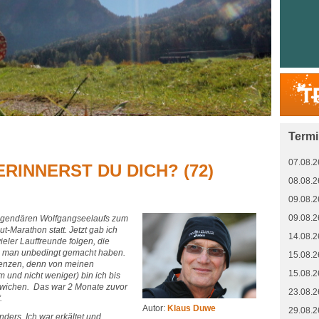
Term
07.08.2
RINNERST DU DICH? (72)
08.08.2
09.08.2
09.08.2
egendären Wolfgangseelaufs zum
-Marathon statt. Jetzt gab ich
14.08.2
eler Lauffreunde folgen, die
e man unbedingt gemacht haben.
15.08.2
Grenzen, denn von meinen
15.08.2
m und nicht weniger) bin ich bis
ewichen. Das war 2 Monate zuvor
23.08.2
.
Autor:
Klaus Duwe
29.08.2
ders. Ich war erkältet und