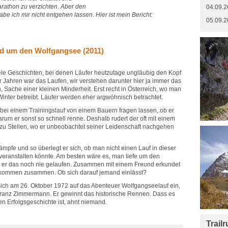
arathon zu verzichten. Aber den
04.09.2
e ich mir nicht entgehen lassen. Hier ist mein Bericht:
05.09.2
nd um den Wolfgangsee (2011)
le Geschichten, bei denen Läufer heutzutage ungläubig den Kopf
r Jahren war das Laufen, wir verstehen darunter hier ja immer das
 Sache einer kleinen Minderheit. Erst recht in Österreich, wo man
 Winter betreibt. Läufer werden eher argwöhnisch betrachtet.
bei einem Trainingslauf von einem Bauern fragen lassen, ob er
um er sonst so schnell renne. Deshalb rudert der oft mit einem
zu Stellen, wo er unbeobachtet seiner Leidenschaft nachgehen
ämpfe und so überlegt er sich, ob man nicht einen Lauf in dieser
eranstalten könnte. Am besten wäre es, man liefe um den
t er das noch nie gelaufen. Zusammen mit einem Freund erkundet
r kommen zusammen. Ob sich darauf jemand einlässt?
sich am 26. Oktober 1972 auf das Abenteuer Wolfgangseelauf ein,
 Franz Zimmermann. Er gewinnt das historische Rennen. Dass es
en Erfolgsgeschichte ist, ahnt niemand.
Trail