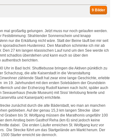
9 Bilder
hon mal großartig gelungen. Jetzt muss nur noch gelaufen werden.
ur Feststimmung: Strahlender Sonnenschein und knapp
nn nur die Erkältung nicht wäre. Statt der Beine läuft bei mir seit
on sporadischem Hustenreiz. Den Marathon schminke ich mir ab
r. Den 27 km langen klassischen Lauf rund um den See werde ich
mmt schadlos überstehen und kann euch so über den
e authentisch berichten.
30 Uhr in Bad Ischl. Shuttlebusse bringen die Aktiven pünktlich zu
ger Schachzug, die alte Kaiserstadt in die Veranstaltung
inwohner zählende Stadt hat zwar eine lange Geschichte, erlebte
em im 19. Jahrhundert mit den ersten Solebädern der Grundstein
etternich und der Erzherzog Rudolf kamen nach Ischl, später auch
 im Seeauerhaus (heute Museum) mit Sissi Verlobung feierte und
iservilla und Kaiserpark) errichtete.
 Strecke zunächst durch die alte Bäderstadt, wo man an manchen
 stehen geblieben. Auf der genau 15,3 km langen Strecke über
und Graben bis St. Wolfgang müssen die Marathonis ungefähr 100
er dem Anstieg beim Gasthof Reha (km 6) sind jedoch keine
nitte dabei. Die ersten Läufer erreichen St. Wolfgang kurz vor
rs. Die Strecke führt um das Startgelände am Markt herum. Der
1500 Starter erreicht sie dennoch.