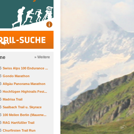
Trail-Suche
ine
» Weitere
6
Swiss Alps 100 Endurance ...
6
Gondo Marathon
6
Allgäu Panorama Marathon
6
Hochfügen Hightrails Fest...
6
Madrisa Trail
6
Saalbach Trail u. Skyrace
6
100 Meilen Berlin (Mauerw...
6
RAG Hartfüßler Trail
6
Churfirsten Trail Run