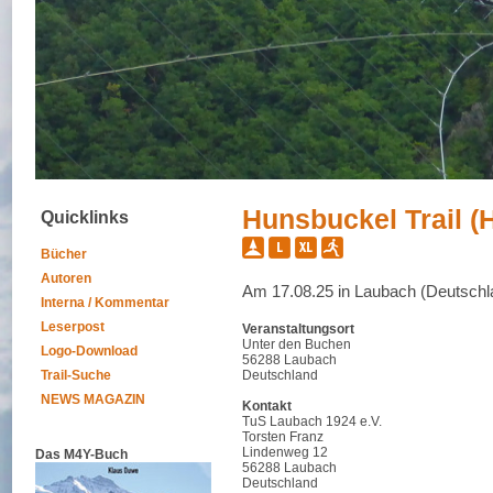
Hunsbuckel Trail (
Quicklinks
Bücher
Autoren
Am 17.08.25 in Laubach (Deutschl
Interna / Kommentar
Leserpost
Veranstaltungsort
Unter den Buchen
Logo-Download
56288 Laubach
Trail-Suche
Deutschland
NEWS MAGAZIN
Kontakt
TuS Laubach 1924 e.V.
Torsten Franz
Lindenweg 12
Das M4Y-Buch
56288 Laubach
Deutschland