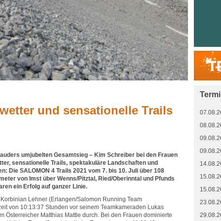
Term
wetter und sensationelle Trails
07.08.2
08.08.2
09.08.2
09.08.2
 Nauders umjubelten Gesamtsieg – Kim Schreiber bei den Frauen
ter, sensationelle Trails, spektakuläre Landschaften und
14.08.2
en: Die SALOMON 4 Trails 2021 vom 7. bis 10. Juli über 108
15.08.2
eter von Imst über Wenns/Pitztal, Ried/Oberinntal und Pfunds
ren ein Erfolg auf ganzer Linie.
15.08.2
h Korbinian Lehner (Erlangen/Salomon Running Team
23.08.2
zeit von 10:13:37 Stunden vor seinem Teamkameraden Lukas
 Österreicher Matthias Mattle durch. Bei den Frauen dominierte
29.08.2