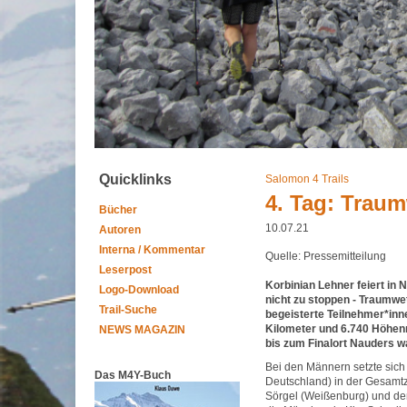
Quicklinks
Salomon 4 Trails
4. Tag: Traum
Bücher
10.07.21
Autoren
Interna / Kommentar
Quelle: Pressemitteilung
Leserpost
Korbinian Lehner feiert in
Logo-Download
nicht zu stoppen - Traumwet
Trail-Suche
begeisterte Teilnehmer*inn
Kilometer und 6.740 Höhenm
NEWS MAGAZIN
bis zum Finalort Nauders wa
Bei den Männern setzte sic
Das M4Y-Buch
Deutschland) in der Gesamt
Sörgel (Weißenburg) und dem