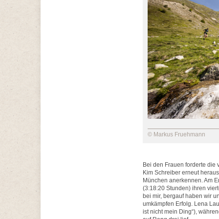
© Markus Fruehmann
Bei den Frauen forderte die
Kim Schreiber erneut heraus,
München anerkennen. Am Ende
(3:18:20 Stunden) ihren viert
bei mir, bergauf haben wir u
umkämpfen Erfolg. Lena Laukn
ist nicht mein Ding“), währe