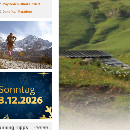
6
Mayrhofen Ultraks Zillert...
6
Jungfrau-Marathon
running-Tipps
» Weitere