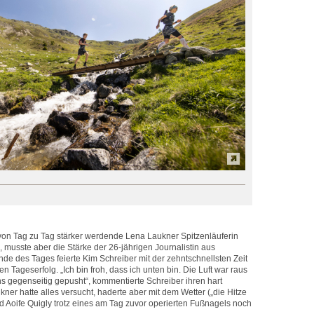
 von Tag zu Tag stärker werdende Lena Laukner Spitzenläuferin
 musste aber die Stärke der 26-jährigen Journalistin aus
 des Tages feierte Kim Schreiber mit der zehntschnellsten Zeit
en Tageserfolg. „Ich bin froh, dass ich unten bin. Die Luft war raus
ns gegenseitig gepusht“, kommentierte Schreiber ihren hart
er hatte alles versucht, haderte aber mit dem Wetter („die Hitze
nd Aoife Quigly trotz eines am Tag zuvor operierten Fußnagels noch