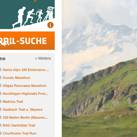
Trail-Suche
ine
» Weitere
6
Swiss Alps 100 Endurance ...
6
Gondo Marathon
6
Allgäu Panorama Marathon
6
Hochfügen Hightrails Fest...
6
Madrisa Trail
6
Saalbach Trail u. Skyrace
6
100 Meilen Berlin (Mauerw...
6
RAG Hartfüßler Trail
6
Churfirsten Trail Run