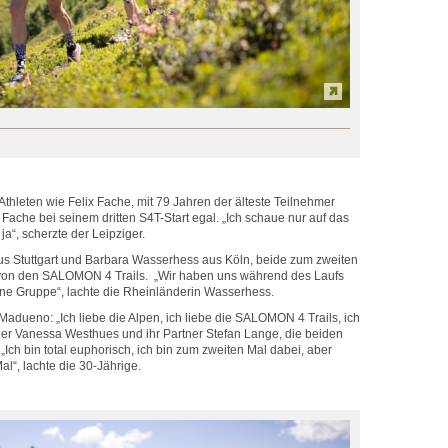
thleten wie Felix Fache, mit 79 Jahren der älteste Teilnehmer
Fache bei seinem dritten S4T-Start egal. „Ich schaue nur auf das
 ja“, scherzte der Leipziger.
us Stuttgart und Barbara Wasserhess aus Köln, beide zum zweiten
t von den SALOMON 4 Trails. „Wir haben uns während des Laufs
eine Gruppe“, lachte die Rheinländerin Wasserhess.
adueno: „Ich liebe die Alpen, ich liebe die SALOMON 4 Trails, ich
Oder Vanessa Westhues und ihr Partner Stefan Lange, die beiden
 „Ich bin total euphorisch, ich bin zum zweiten Mal dabei, aber
Mal“, lachte die 30-Jährige.