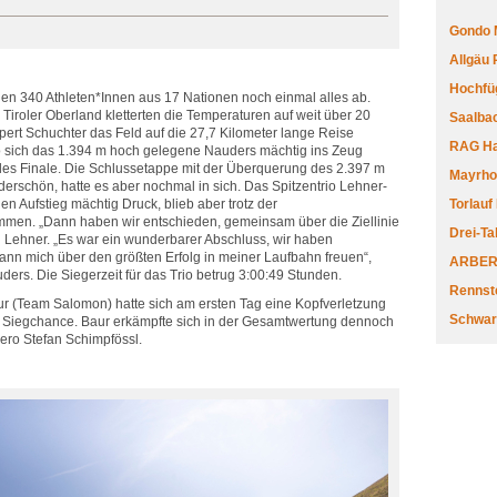
Gondo 
Allgäu
Hochfüg
den 340 Athleten*Innen aus 17 Nationen noch einmal alles ab.
m Tiroler Oberland kletterten die Temperaturen auf weit über 20
Saalbac
pert Schuchter das Feld auf die 27,7 Kilometer lange Reise
RAG Har
o sich das 1.394 m hoch gelegene Nauders mächtig ins Zeug
nales Finale. Die Schlussetappe mit der Überquerung des 2.397 m
Mayrhofe
rschön, hatte es aber nochmal in sich. Das Spitzentrio Lehner-
en Aufstieg mächtig Druck, blieb aber trotz der
Torlauf
en. „Dann haben wir entschieden, gemeinsam über die Ziellinie
Drei-Ta
an Lehner. „Es war ein wunderbarer Abschluss, wir haben
ann mich über den größten Erfolg in meiner Laufbahn freuen“,
ARBERL
uders. Die Siegerzeit für das Trio betrug 3:00:49 Stunden.
Rennste
ur (Team Salomon) hatte sich am ersten Tag eine Kopfverletzung
Schwar
Siegchance. Baur erkämpfte sich in der Gesamtwertung dennoch
Hero Stefan Schimpfössl.