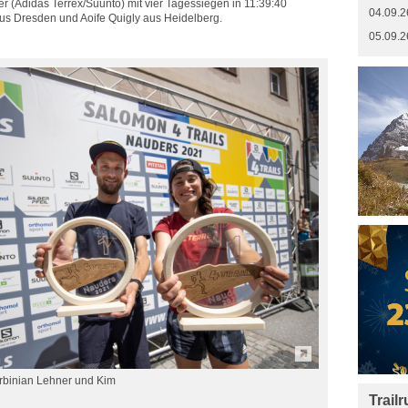
r (Adidas Terrex/Suunto) mit vier Tagessiegen in 11:39:40
04.09.2
us Dresden und Aoife Quigly aus Heidelberg.
05.09.2
rbinian Lehner und Kim
Trail