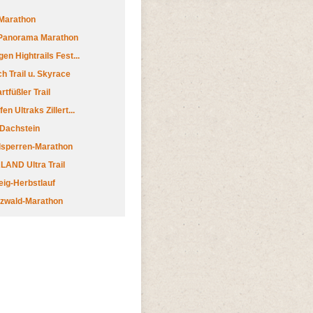
Marathon
 Panorama Marathon
en Hightrails Fest...
h Trail u. Skyrace
tfüßler Trail
n Ultraks Zillert...
 Dachstein
lsperren-Marathon
AND Ultra Trail
ig-Herbstlauf
zwald-Marathon