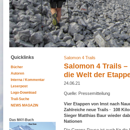
Quicklinks
Salomon 4 Trails
Salomon 4 Trails – 
Bücher
die Welt der Etap
Autoren
Interna / Kommentar
24.06.21
Leserpost
Logo-Download
Quelle: Pressemitteilung
Trail-Suche
Vier Etappen von Imst nach Naud
NEWS MAGAZIN
Zahlreiche neue Trails · 108 Kil
Sieger Matthias Baur wieder dab
Das M4Y-Buch
Nationen
Die Corona-Pause ist auch für d