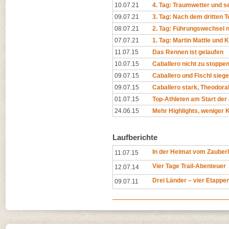
10.07.21
4. Tag: Traumwetter und se
09.07.21
3. Tag: Nach dem dritten T
08.07.21
2. Tag: Führungswechsel 
07.07.21
1. Tag: Martin Mattle und 
11.07.15
Das Rennen ist gelaufen
10.07.15
Caballero nicht zu stoppen,
09.07.15
Caballero und Fischl sieg
09.07.15
Caballero stark, Theodora
01.07.15
Top-Athleten am Start der
24.06.15
Mehr Highlights, weniger 
Laufberichte
In der Heimat vom Zauberl
11.07.15
Vier Tage Trail-Abenteuer
12.07.14
Drei Länder – vier Etappen
09.07.11