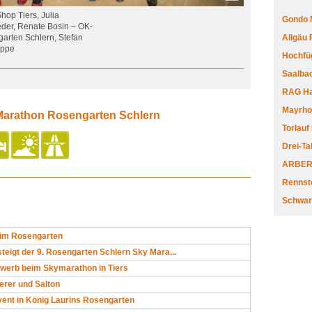
hop Tiers, Julia
Gondo 
eder, Renate Bosin – OK-
rten Schlern, Stefan
Allgäu
uppe
Hochfüg
Saalbac
RAG Har
Mayrhofe
 Marathon Rosengarten Schlern
Torlauf
Drei-Ta
ARBERL
Rennste
Schwar
 im Rosengarten
steigt der 9. Rosengarten Schlern Sky Mara...
werb beim Skymarathon in Tiers
terer und Salton
nt in König Laurins Rosengarten