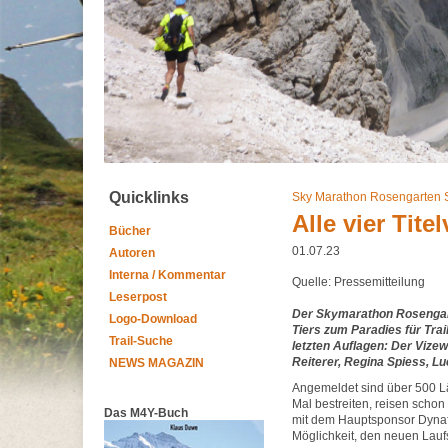
Quicklinks
Sky Marathon Rosengarten 
Alle vier Tite
Bücher
01.07.23
Autoren
Interna / Kommentar
Quelle: Pressemitteilung
Leserpost
Der Skymarathon Rosengarte
Logo-Download
Tiers zum Paradies für Trai
Trail-Suche
letzten Auflagen: Der Vizew
Reiterer, Regina Spiess, L
NEWS MAGAZIN
Angemeldet sind über 500 Lä
Mal bestreiten, reisen schon
Das M4Y-Buch
mit dem Hauptsponsor Dynafi
Möglichkeit, den neuen Laufs