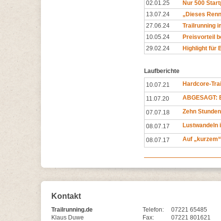
02.01.25
Nur 500 Start
13.07.24
„Dieses Renne
27.06.24
Trailrunning 
10.05.24
Preisvorteil 
29.02.24
Highlight für 
Laufberichte
Hardcore-Trai
10.07.21
ABGESAGT: E
11.07.20
Zehn Stunden
07.07.18
Lustwandeln 
08.07.17
Auf „kurzem“
08.07.17
Kontakt
Trailrunning.de
Telefon:
07221 65485
Klaus Duwe
Fax:
07221 801621