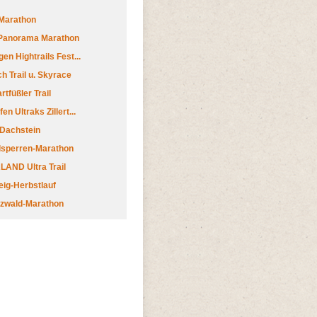
Marathon
 Panorama Marathon
en Hightrails Fest...
h Trail u. Skyrace
tfüßler Trail
n Ultraks Zillert...
 Dachstein
lsperren-Marathon
AND Ultra Trail
ig-Herbstlauf
zwald-Marathon