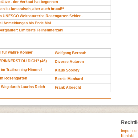
plätze - der Verkauf hat begonnen
n ist fantastisch, aber auch brutal!“
im UNESCO Weltnaturerbe Rosengarten Schler...
bei Anmeldungen bis Ende Mai
Bergläufer: Limitierte Teilnehmerzahl
l für wahre Könner
Wolfgang Bernath
RINNERST DU DICH? (46)
Diverse Autoren
 im Trailrunning-Himmel
Klaus Sobirey
im Rosengarten
Bernie Manhard
 Weg durch Laurins Reich
Frank Albrecht
Rechtl
Impressum
Kontakt