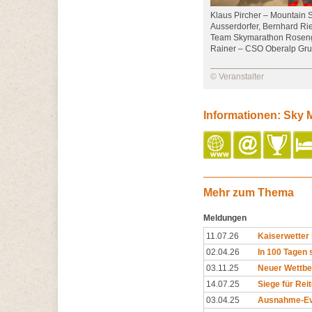
Klaus Pircher – Mountain S
Ausserdorfer, Bernhard Ri
Team Skymarathon Rosenga
Rainer – CSO Oberalp Gr
© Veranstalter
Informationen: Sky
Mehr zum Thema
Meldungen
11.07.26
Kaiserwetter
02.04.26
In 100 Tagen 
03.11.25
Neuer Wettbe
14.07.25
Siege für Rei
03.04.25
Ausnahme-Eve