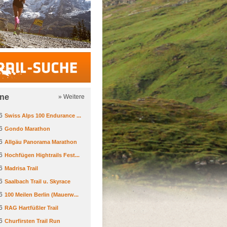
Trail-Suche
ine
» Weitere
6
Swiss Alps 100 Endurance ...
6
Gondo Marathon
6
Allgäu Panorama Marathon
6
Hochfügen Hightrails Fest...
6
Madrisa Trail
6
Saalbach Trail u. Skyrace
6
100 Meilen Berlin (Mauerw...
6
RAG Hartfüßler Trail
6
Churfirsten Trail Run