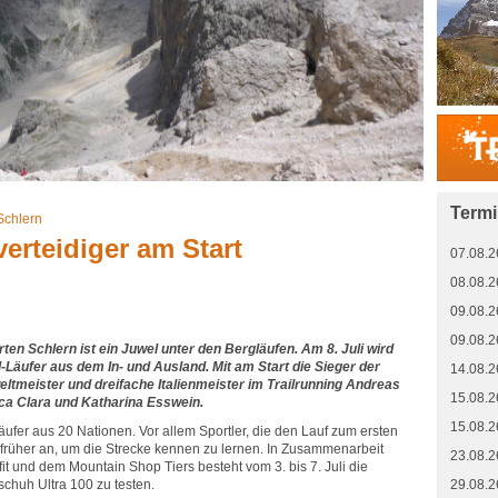
Term
Schlern
lverteidiger am Start
07.08.2
08.08.2
09.08.2
09.08.2
n Schlern ist ein Juwel unter den Bergläufen. Am 8. Juli wird
l-Läufer aus dem In- und Ausland. Mit am Start die Sieger der
14.08.2
eltmeister und dreifache Italienmeister im Trailrunning Andreas
15.08.2
uca Clara und Katharina Esswein.
15.08.2
ufer aus 20 Nationen. Vor allem Sportler, die den Lauf zum ersten
 früher an, um die Strecke kennen zu lernen. In Zusammenarbeit
23.08.2
t und dem Mountain Shop Tiers besteht vom 3. bis 7. Juli die
chuh Ultra 100 zu testen.
29.08.2