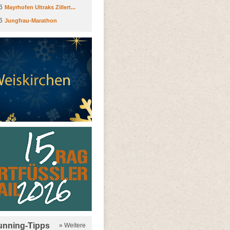
6
Mayrhofen Ultraks Zillert...
6
Jungfrau-Marathon
running-Tipps
» Weitere