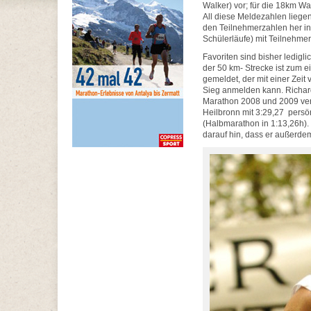
Walker) vor; für die 18km Wa
All diese Meldezahlen liegen
den Teilnehmerzahlen her in
Schülerläufe) mit Teilnehm
Favoriten sind bisher ledig
der 50 km- Strecke ist zum 
gemeldet, der mit einer Zeit
Sieg anmelden kann. Richar
Marathon 2008 und 2009 verwe
Heilbronn mit 3:29,27 persö
(Halbmarathon in 1:13,26h). 
darauf hin, dass er außerde