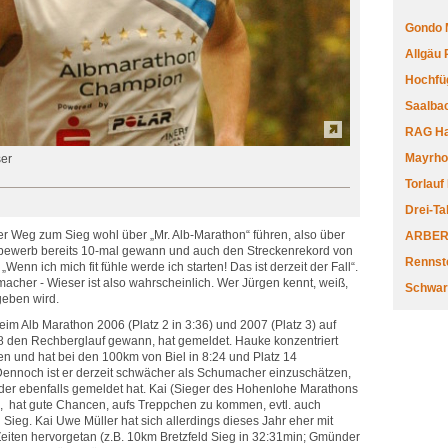
Gondo 
Allgäu
Hochfüg
Saalbac
RAG Har
Mayrhofe
ser
Torlauf
Drei-Ta
er Weg zum Sieg wohl über „Mr. Alb-Marathon“ führen, also über
ARBERL
tbewerb bereits 10-mal gewann und auch den Streckenrekord von
Rennste
Wenn ich mich fit fühle werde ich starten! Das ist derzeit der Fall“.
cher - Wieser ist also wahrscheinlich. Wer Jürgen kennt, weiß,
Schwar
geben wird.
im Alb Marathon 2006 (Platz 2 in 3:36) und 2007 (Platz 3) auf
 den Rechberglauf gewann, hat gemeldet. Hauke konzentriert
ken und hat bei den 100km von Biel in 8:24 und Platz 14
Dennoch ist er derzeit schwächer als Schumacher einzuschätzen,
der ebenfalls gemeldet hat. Kai (Sieger des Hohenlohe Marathons
, hat gute Chancen, aufs Treppchen zu kommen, evtl. auch
ieg. Kai Uwe Müller hat sich allerdings dieses Jahr eher mit
iten hervorgetan (z.B. 10km Bretzfeld Sieg in 32:31min; Gmünder