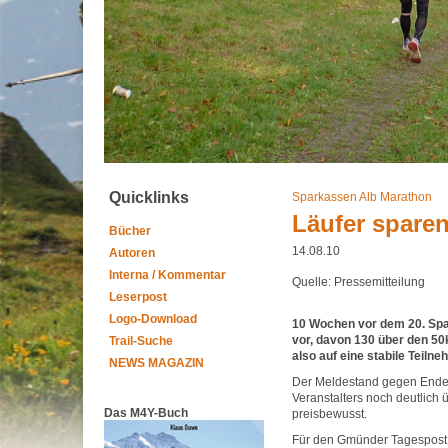
Quicklinks
Sparkassen Alb Marathon
Läufer sparen
Bücher
14.08.10
Autoren
Interna / Kommentar
Quelle: Pressemitteilung
Leserpost
Logo-Download
10 Wochen vor dem 20. Spa
vor, davon 130 über den 50
Trail-Suche
also auf eine stabile Teilne
NEWS MAGAZIN
Der Meldestand gegen Ende d
Veranstalters noch deutlich 
Das M4Y-Buch
preisbewusst.
Für den Gmünder Tagespost