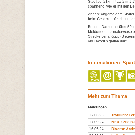
Stadtlauf 21km Platz 2 in 1:
spannend, wie er mit den B
Andere angemeldete Starter 
beim Gesamtlauf nicht unbed
Bei den Damen ist über 50km
Meldungen normalerweise ei
Strecke Lena Kopp (Siegerin
als Favoritin gelten darf.
Informationen: Spar
Mehr zum Thema
Meldungen
17.06.25
Trailrunner e
17.09.24
NEU: Ostalb-T
16.05.24
Diverse Ände