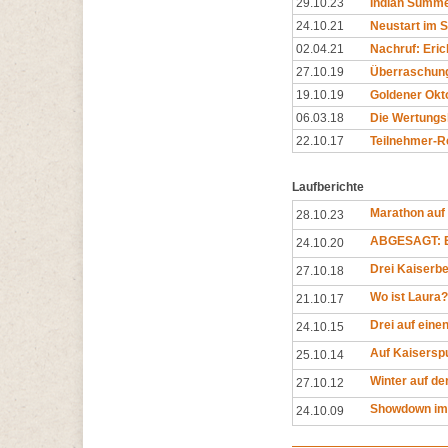
29.10.23
Indian Summe
24.10.21
Neustart im 
02.04.21
Nachruf: Eric
27.10.19
Überraschun
19.10.19
Goldener Okto
06.03.18
Die Wertungs
22.10.17
Teilnehmer-R
Laufberichte
Marathon auf
28.10.23
ABGESAGT: E
24.10.20
Drei Kaiserbe
27.10.18
Wo ist Laura?
21.10.17
Drei auf eine
24.10.15
Auf Kaisersp
25.10.14
Winter auf de
27.10.12
Showdown im
24.10.09