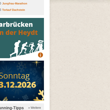
6
Jungfrau-Marathon
6
Torlauf Dachstein
running-Tipps
» Weitere