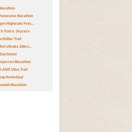
Marathon
 Panorama Marathon
en Hightrails Fest...
h Trail u. Skyrace
tfüßler Trail
n Ultraks Zillert...
 Dachstein
lsperren-Marathon
AND Ultra Trail
ig-Herbstlauf
zwald-Marathon