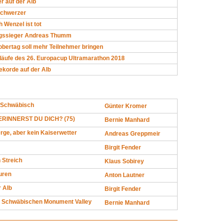
r auf der Alb
Schwerzer
h Wenzel ist tot
gssieger Andreas Thumm
bertag soll mehr Teilnehmer bringen
läufe des 26. Europacup Ultramarathon 2018
ekorde auf der Alb
 Schwäbisch
Günter Kromer
RINNERST DU DICH? (75)
Bernie Manhard
rge, aber kein Kaiserwetter
Andreas Greppmeir
Birgit Fender
n Streich
Klaus Sobirey
uren
Anton Lautner
r Alb
Birgit Fender
 Schwäbischen Monument Valley
Bernie Manhard