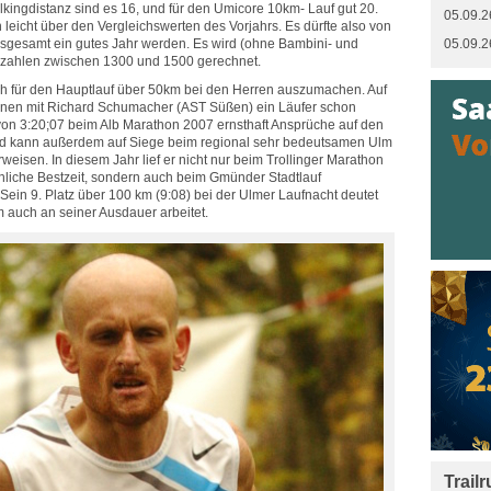
lkingdistanz sind es 16, und für den Umicore 10km- Lauf gut 20.
05.09.2
 leicht über den Vergleichswerten des Vorjahrs. Es dürfte also von
sgesamt ein gutes Jahr werden. Es wird (ohne Bambini- und
05.09.2
erzahlen zwischen 1300 und 1500 gerechnet.
lich für den Hauptlauf über 50km bei den Herren auszumachen. Auf
einen mit Richard Schumacher (AST Süßen) ein Läufer schon
 von 3:20;07 beim Alb Marathon 2007 ernsthaft Ansprüche auf den
d kann außerdem auf Siege beim regional sehr bedeutsamen Ulm
isen. In diesem Jahr lief er nicht nur beim Trollinger Marathon
nliche Bestzeit, sondern auch beim Gmünder Stadtlauf
Sein 9. Platz über 100 km (9:08) bei der Ulmer Laufnacht deutet
m auch an seiner Ausdauer arbeitet.
Trail