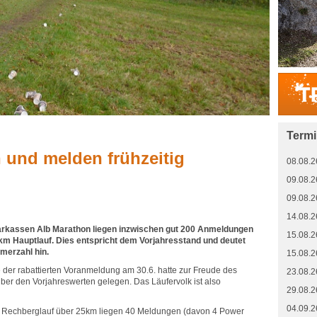
Term
 und melden frühzeitig
08.08.2
09.08.2
09.08.2
14.08.2
rkassen Alb Marathon liegen inzwischen gut 200 Anmeldungen
15.08.2
km Hauptlauf. Dies entspricht dem Vorjahresstand und deutet
hmerzahl hin.
15.08.2
er rabattierten Voranmeldung am 30.6. hatte zur Freude des
23.08.2
über den Vorjahreswerten gelegen. Das Läufervolk ist also
29.08.2
04.09.2
 Rechberglauf über 25km liegen 40 Meldungen (davon 4 Power