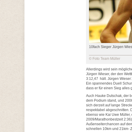
10fach Sieger Jürgen Wie
© Foto Team Müller
Allerdings wird sein möglich
Jürgen Wieser, der den Wet
3:12,47 hält. Jürgen Wieser: „
Ein spannendes Duell Schuma
dass er für einen Sieg alles 
Auch Hauke Dutschak, der be
dem Podium stand, und 2008
sich derzeit auf lange Strec
respektabel abgeschnitten. 
ebenso wie Kai Uwe Müller, 
2009/Marathonbestzeit 2:36)
Außenseiterchancen auf den S
schnellen 10km und 21km- Ze