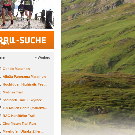
Trail-Suche
ine
» Weitere
6
Gondo Marathon
6
Allgäu Panorama Marathon
6
Hochfügen Hightrails Fest...
6
Madrisa Trail
6
Saalbach Trail u. Skyrace
6
100 Meilen Berlin (Mauerw...
6
RAG Hartfüßler Trail
6
Churfirsten Trail Run
6
Mayrhofen Ultraks Zillert...