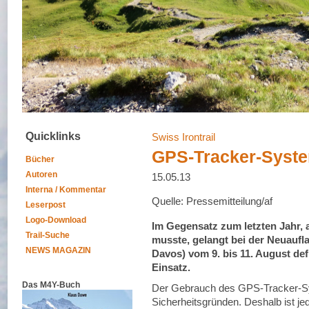
Quicklinks
Swiss Irontrail
GPS-Tracker-Syste
Bücher
Autoren
15.05.13
Interna / Kommentar
Quelle: Pressemitteilung/af
Leserpost
Logo-Download
Im Gegensatz zum letzten Jahr, a
Trail-Suche
musste, gelangt bei der Neuaufla
NEWS MAGAZIN
Davos) vom 9. bis 11. August de
Einsatz.
Das M4Y-Buch
Der Gebrauch des GPS-Tracker-Sys
Sicherheitsgründen. Deshalb ist je