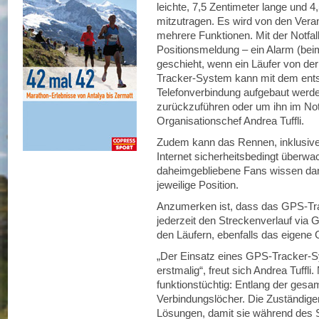
leichte, 7,5 Zentimeter lange und 
mitzutragen. Es wird von den Veran
mehrere Funktionen. Mit der Notfal
Positionsmeldung – ein Alarm (beim
geschieht, wenn ein Läufer von de
Tracker-System kann mit dem ent
Telefonverbindung aufgebaut werde
zurückzuführen oder um ihn im Notfa
Organisationschef Andrea Tuffli.
Zudem kann das Rennen, inklusive 
Internet sicherheitsbedingt überwa
daheimgebliebene Fans wissen dank
jeweilige Position.
Anzumerken ist, dass das GPS-Tr
jederzeit den Streckenverlauf via 
den Läufern, ebenfalls das eigene
„Der Einsatz eines GPS-Tracker-Sys
erstmalig“, freut sich Andrea Tuffli
funktionstüchtig: Entlang der ges
Verbindungslöcher. Die Zuständig
Lösungen, damit sie während des S