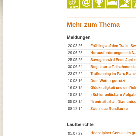
Mehr zum Thema
Meldungen
20.03.26
Frühling auf den Trails: Swi
29.06.25
Herausforderungen mit Na
25.05.25
Savognin wird Ende Juni z
30.06.24
Begeisterte Teilnehmende
23.07.22
Trailrunning im Parc Ela, 
10.08.16
Dem Wetter getrotzt
16.08.15
Glückseligkeit und ein Re
15.08.15
«Schier unlösbare Aufgab
05.08.15
''Irontrail erhält Diamantsch
08.12.14
Zwei neue Rundkurse
Laufberichte
Hochalpiner Genuss im gr
01.07.23