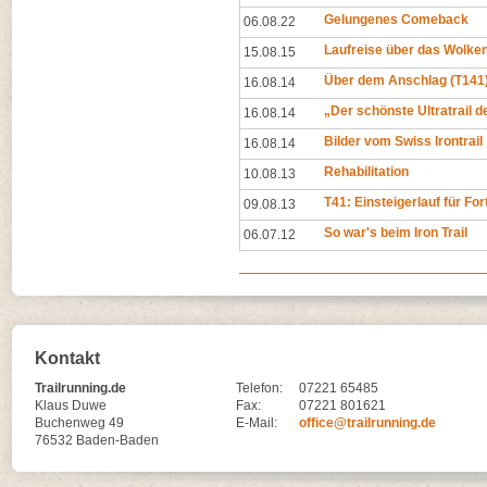
Gelungenes Comeback
06.08.22
Laufreise über das Wolk
15.08.15
Über dem Anschlag (T141
16.08.14
„Der schönste Ultratrail d
16.08.14
Bilder vom Swiss Irontrail
16.08.14
Rehabilitation
10.08.13
T41: Einsteigerlauf für Fo
09.08.13
So war's beim Iron Trail
06.07.12
Kontakt
Trailrunning.de
Telefon:
07221 65485
Klaus Duwe
Fax:
07221 801621
Buchenweg 49
E-Mail:
office@trailrunning.de
76532 Baden-Baden