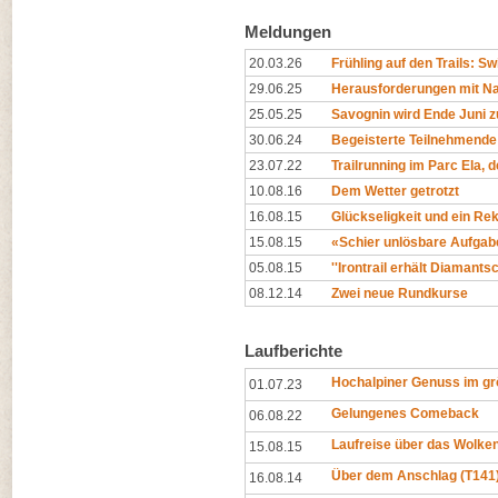
Meldungen
20.03.26
Frühling auf den Trails: Swi
29.06.25
Herausforderungen mit Na
25.05.25
Savognin wird Ende Juni z
30.06.24
Begeisterte Teilnehmende
23.07.22
Trailrunning im Parc Ela, 
10.08.16
Dem Wetter getrotzt
16.08.15
Glückseligkeit und ein Re
15.08.15
«Schier unlösbare Aufgab
05.08.15
''Irontrail erhält Diamantsch
08.12.14
Zwei neue Rundkurse
Laufberichte
Hochalpiner Genuss im gr
01.07.23
Gelungenes Comeback
06.08.22
Laufreise über das Wolk
15.08.15
Über dem Anschlag (T141
16.08.14