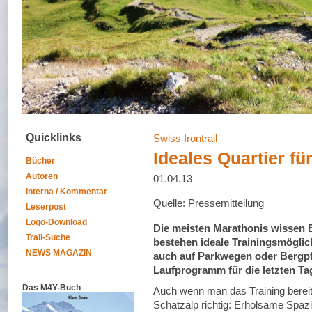
Quicklinks
Swiss Irontrail
Ideales Quartier fü
Bücher
Autoren
01.04.13
Interna / Kommentar
Quelle: Pressemitteilung
Leserpost
Logo-Download
Die meisten Marathonis wissen 
Trail-Suche
bestehen ideale Trainingsmöglich
NEWS MAGAZIN
auch auf Parkwegen oder Bergpf
Laufprogramm für die letzten T
Das M4Y-Buch
Auch wenn man das Training bereit
Schatzalp richtig: Erholsame Spaz