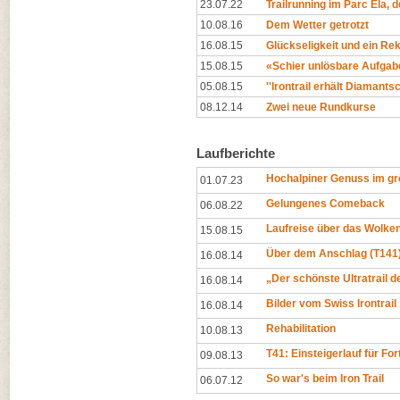
23.07.22
Trailrunning im Parc Ela, 
10.08.16
Dem Wetter getrotzt
16.08.15
Glückseligkeit und ein Re
15.08.15
«Schier unlösbare Aufgab
05.08.15
''Irontrail erhält Diamantsch
08.12.14
Zwei neue Rundkurse
Laufberichte
Hochalpiner Genuss im gr
01.07.23
Gelungenes Comeback
06.08.22
Laufreise über das Wolk
15.08.15
Über dem Anschlag (T141
16.08.14
„Der schönste Ultratrail d
16.08.14
Bilder vom Swiss Irontrail
16.08.14
Rehabilitation
10.08.13
T41: Einsteigerlauf für Fo
09.08.13
So war's beim Iron Trail
06.07.12