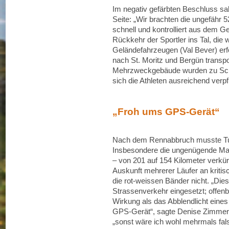
Im negativ gefärbten Beschluss sa
Seite: „Wir brachten die ungefähr
schnell und kontrolliert aus dem Ge
Rückkehr der Sportler ins Tal, die 
Geländefahrzeugen (Val Bever) erf
nach St. Moritz und Bergün transpo
Mehrzweckgebäude wurden zu Schla
sich die Athleten ausreichend verpf
„Froh ums GPS-Gerät“
Nach dem Rennabbruch musste Tuff
Insbesondere die ungenügende Mar
– von 201 auf 154 Kilometer verkürz
Auskunft mehrerer Läufer an kritisc
die rot-weissen Bänder nicht. „Dies
Strassenverkehr eingesetzt; offenb
Wirkung als das Abblendlicht eines 
GPS-Gerät“, sagte Denise Zimmer
„sonst wäre ich wohl mehrmals fals