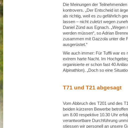
Die Meinungen der Teilnehmenden
kontrovers. „Der Entscheid ist ärge
als richtig, weil es zu gefährlich g
lassen – nicht zuletzt wegen zune
Daniel Zünd aus Egnach. „Wegen m
werden müssen“, so Adrian Brennwa
zusammen mit Gazzola unter die 
ausgerüstet.“
Wie auch immer: Für Tuffli war es n
extrem harte Nacht. Im Hochgebirg
organisierte er schon fast 40 Anlä
Alpinathlon). „Doch so eine Situati
T71 und T21 abgesagt
Vom Abbruch des T201 und des T14
beiden kürzeren Bewerbe betroffen
um 8.00 respektive 10.30 Uhr erfol
verantwortbare Durchführung unmög
stiessen wir personell an unsere Gr