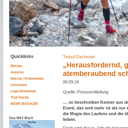
Quicklinks
Torlauf Dachstein
„Herausfordernd, g
Bücher
atemberaubend sc
Autoren
Interna / Kommentar
06.09.24
Leserpost
Logo-Download
Quelle: Pressemitteilung
Trail-Suche
.... so beschreiben Kenner aus d
NEWS MAGAZIN
Event, das weit mehr ist als nur e
die Magie des Laufens und die ü
Das M4Y-Buch
lieben.
Doch wird dieses Jahr die hervorra