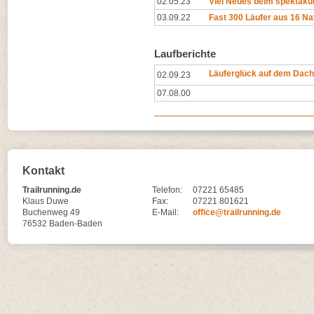
02.05.23
Viel Neues beim spektakul
03.09.22
Fast 300 Läufer aus 16 Na
Laufberichte
Läuferglück auf dem Dach
02.09.23
07.08.00
Kontakt
Trailrunning.de
Telefon:
07221 65485
Klaus Duwe
Fax:
07221 801621
Buchenweg 49
E-Mail:
office@trailrunning.de
76532 Baden-Baden