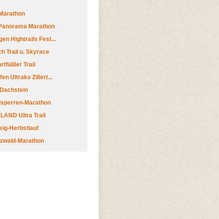
Marathon
 Panorama Marathon
en Hightrails Fest...
h Trail u. Skyrace
tfüßler Trail
n Ultraks Zillert...
 Dachstein
lsperren-Marathon
AND Ultra Trail
ig-Herbstlauf
zwald-Marathon