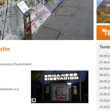
Term
rlin
06.08.2
07.08.2
-Kreuzberg (Deutschland)
08.08.2
09.08.2
09.08.2
14.08.2
aft Berlin (LG
15.08.2
15.08.2
23.08.2