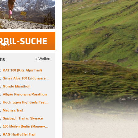
Trail-Suche
ine
» Weitere
6
KAT 100 (Kitz Alps Trail)
6
Swiss Alps 100 Endurance ...
6
Gondo Marathon
6
Allgäu Panorama Marathon
6
Hochfügen Hightrails Fest...
6
Madrisa Trail
6
Saalbach Trail u. Skyrace
6
100 Meilen Berlin (Mauerw...
6
RAG Hartfüßler Trail