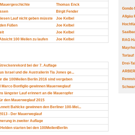
e Mauergeschichte
Thomas Enck
Gondo 
essen
Birgit Fender
Allgäu
iesen Lauf nicht geben müsste
Joe Kelbel
Hochfüg
den Füßen
Joe Kelbel
Saalbac
eit
Joe Kelbel
Absicht 100 Meilen zu laufen
Joe Kelbel
RAG Har
Mayrhofe
Torlauf
Drei-Ta
Streckenrekord bei der 7. Auflage
ARBERL
us Israel und die Australierin Tia Jones ge...
Rennste
ür die 100Meilen Berlin 2016 sind vergeben
nd Marco Bonfiglio gewinnen Mauerweglauf
Schwar
ns längster Lauf erinnert an die Maueropfer
ür den Mauerweglauf 2015
Annett Bahlcke gewinnen den Berliner 100-Mei...
2013 - Der Mauerweglauf
nerung in zweiter Auflage
-Helden starten bei den 100MeilenBerlin