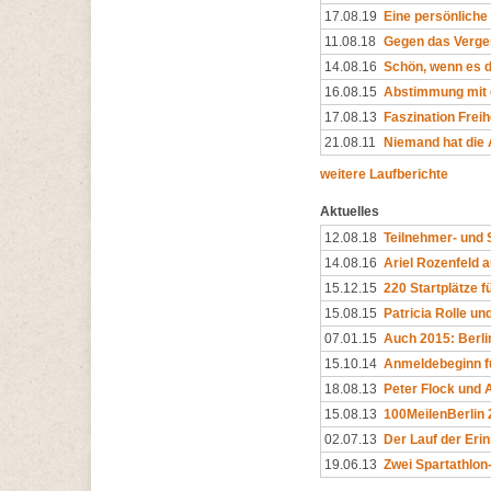
17.08.19
Eine persönlich
11.08.18
Gegen das Verg
14.08.16
Schön, wenn es d
16.08.15
Abstimmung mit 
17.08.13
Faszination Freih
21.08.11
Niemand hat die 
weitere Laufberichte
Aktuelles
12.08.18
Teilnehmer- und 
14.08.16
Ariel Rozenfeld a
15.12.15
220 Startplätze f
15.08.15
Patricia Rolle u
07.01.15
Auch 2015: Berli
15.10.14
Anmeldebeginn f
18.08.13
Peter Flock und 
15.08.13
100MeilenBerlin 
02.07.13
Der Lauf der Erin
19.06.13
Zwei Spartathlon