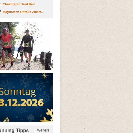
6
Churfirsten Trail Run
6
Mayrhofen Ultraks Zillert...
running-Tipps
» Weitere