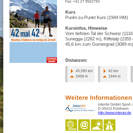
Fax: +41 27 9562793
Kurs
Punkt-zu-Punkt Kurs (1944 HM)
Kursinfos, Hinweise
Vom tiefsten Tal der Schweiz (111
Sunegga (2262 m), Riffelalp (2355 
45,6 km zum Gornergrad (3089 m) 
Distanzen:
45,595 km
42 km
2458 m
1944 m
Weitere Informationen
interAir GmbH Sport-
D-35415 Pohlheim
http://www.interair.de