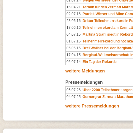
02.07.24
Wegen verheerender Unwetter
15.04.21
Termin für den Zermatt Marat
02.07.16
Patrick Wieser und Aline Cam
28.06.16
Dritter Teilnehmerrekord in F
17.06.16
Teilnehmerrekord am Zermat
04.07.15
Martina Strähl siegt in Rekord
01.07.15
Teilnehmerrekord und hochkar
05.06.15
Drei Waliser bei der Berglau
17.04.15
Berglauf-Weltmeisterschaft i
05.07.14
Ein Tag der Rekorde
weitere Meldungen
Pressemeldungen
05.07.26
Über 2200 Teilnehmer sorgen f
04.07.25
Gornergrat-Zermatt-Marathon
weitere Pressemeldungen