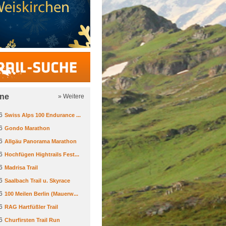
Trail-Suche
ine
» Weitere
6
Swiss Alps 100 Endurance ...
6
Gondo Marathon
6
Allgäu Panorama Marathon
6
Hochfügen Hightrails Fest...
6
Madrisa Trail
6
Saalbach Trail u. Skyrace
6
100 Meilen Berlin (Mauerw...
6
RAG Hartfüßler Trail
6
Churfirsten Trail Run