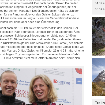
Brixen und Albeins ersetzt. Dennoch hat der Brixen Dolomiten
04.09.2
aszination eingebüßt. Angesichts der Überlegenheit, mit der
05.09.2
g bei seinem Marathon-Debüt entgegenlief, hätte es sich der
en, für ein Panoramafoto vor den Geisler Spitzen stehen zu
11 Landesmeister im Berglauf - war der Geheimfavorit für die 4.
Minuten war dann aber doch eine Überraschung.
 wohl noch die 100-km-Italienmeisterschaft in den Beinen. Der
m sechsten Platz begnügen. Lorenzo Trincheri, Sieger des Ätna-
nur unwesentlich besser. Niederegger erreichte nach 1490 m
m in 3:11.46 das Ziel in Kreuztal bei der Bergstation der Plose-
 Rückstand folgte der Italo-Marokkaner Jilali Jamali, der sich bis
ell mit Niederegger geliefert hatte. Knapp hinter Jamali folgte wie
uth Mair als Dritter. "Zwischen Kilometer 21 und 23 hatte ich eine
den richtigen Rhythmus gefunden. Ein besseres Marathon-Debüt
 Es wird bestimmt nicht mein letzter Marathon sein", freute sich
Trail