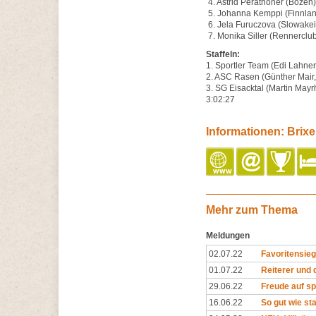
4. Astrid Perathoner (Bozen)
5. Johanna Kemppi (Finnlan
6. Jela Furuczova (Slowakei
7. Monika Siller (Rennerclu
Staffeln:
1. Sportler Team (Edi Lahne
2. ASC Rasen (Günther Mair,
3. SG Eisacktal (Martin Mayr
3:02:27
Informationen: Brix
Mehr zum Thema
Meldungen
02.07.22
Favoritensieg
01.07.22
Reiterer und 
29.06.22
Freude auf s
16.06.22
So gut wie sta