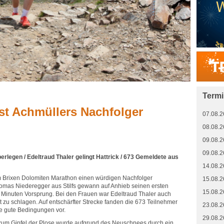
Term
st Achmüllers Nachfolger
07.08.2
08.08.2
09.08.2
09.08.2
überlegen / Edeltraud Thaler gelingt Hattrick / 673 Gemeldete aus
14.08.2
 Brixen Dolomiten Marathon einen würdigen Nachfolger
15.08.2
omas Niederegger aus Stilfs gewann auf Anhieb seinen ersten
15.08.2
 Minuten Vorsprung. Bei den Frauen war Edeltraud Thaler auch
ht zu schlagen. Auf entschärfter Strecke fanden die 673 Teilnehmer
23.08.2
e gute Bedingungen vor.
29.08.2
 zum Gipfel der Plose wurde aufgrund des Neuschnees durch ein