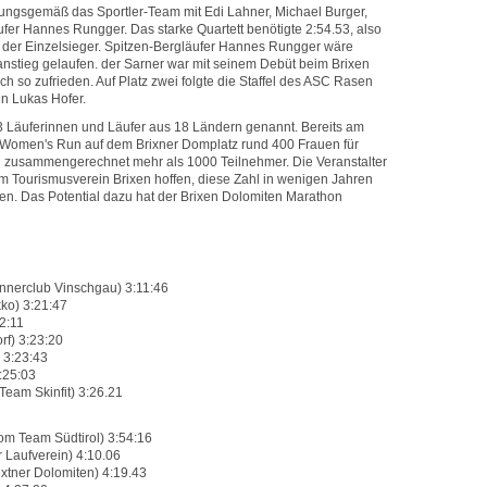
rtungsgemäß das Sportler-Team mit Edi Lahner, Michael Burger,
fer Hannes Rungger. Das starke Quartett benötigte 2:54.53, also
 der Einzelsieger. Spitzen-Bergläufer Hannes Rungger wäre
anstieg gelaufen. der Sarner war mit seinem Debüt beim Brixen
 so zufrieden. Auf Platz zwei folgte die Staffel des ASC Rasen
en Lukas Hofer.
73 Läuferinnen und Läufer aus 18 Ländern genannt. Bereits am
. Women's Run auf dem Brixner Domplatz rund 400 Frauen für
d zusammengerechnet mehr als 1000 Teilnehmer. Die Veranstalter
m Tourismusverein Brixen hoffen, diese Zahl in wenigen Jahren
en. Das Potential dazu hat der Brixen Dolomiten Marathon
nerclub Vinschgau) 3:11:46
kko) 3:21:47
2:11
rf) 3:23:20
) 3:23:43
:25:03
Team Skinfit) 3:26.21
om Team Südtirol) 3:54:16
r Laufverein) 4:10.06
extner Dolomiten) 4:19.43