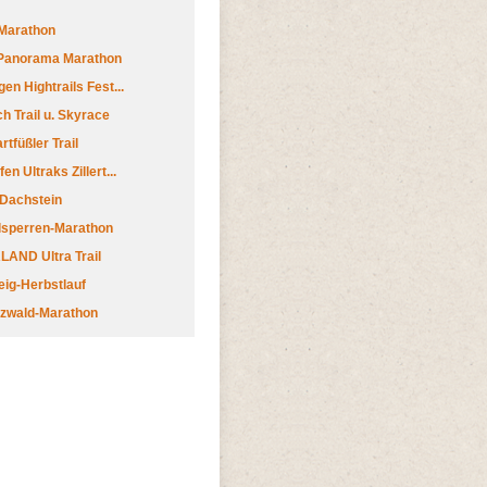
Marathon
 Panorama Marathon
en Hightrails Fest...
h Trail u. Skyrace
tfüßler Trail
n Ultraks Zillert...
 Dachstein
lsperren-Marathon
AND Ultra Trail
ig-Herbstlauf
zwald-Marathon