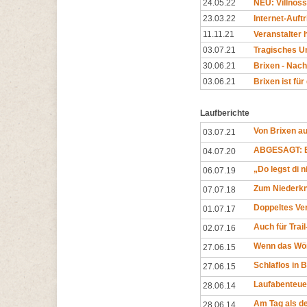
24.05.22
NEU: Villnöss
23.03.22
Internet-Auft
11.11.21
Veranstalter 
03.07.21
Tragisches U
30.06.21
Brixen - Nac
03.06.21
Brixen ist fü
Laufberichte
Von Brixen au
03.07.21
ABGESAGT: E
04.07.20
„Do legst di n
06.07.19
Zum Niederkn
07.07.18
Doppeltes Ve
01.07.17
Auch für Trai
02.07.16
Wenn das Wör
27.06.15
Schlaflos in 
27.06.15
Laufabenteue
28.06.14
Am Tag als d
28.06.14