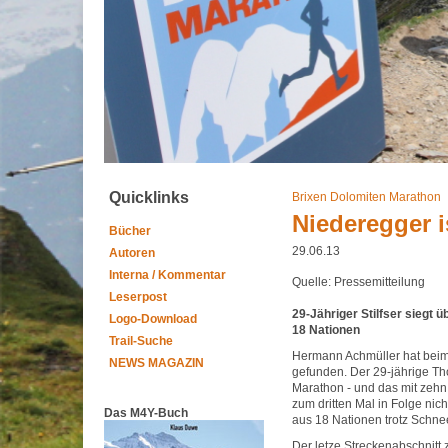
Quicklinks
Brixen Dolomiten Marathon
Niederegger i
Bücher
29.06.13
Autoren
Interna / Kommentar
Quelle: Pressemitteilung
Leserpost
29-Jähriger Stilfser siegt 
Logo-Download
18 Nationen
Trail-Suche
Hermann Achmüller hat beim
NEWS MAGAZIN
gefunden. Der 29-jährige Th
Marathon - und das mit zehn
zum dritten Mal in Folge nic
Das M4Y-Buch
aus 18 Nationen trotz Schne
Der letze Streckenabschnitt