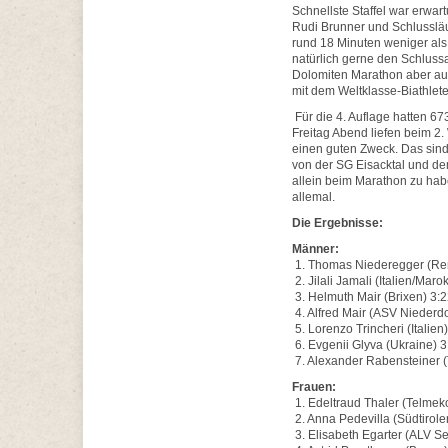
Schnellste Staffel war erwa
Rudi Brunner und Schlussläu
rund 18 Minuten weniger als
natürlich gerne den Schluss
Dolomiten Marathon aber auch
mit dem Weltklasse-Biathlet
Für die 4. Auflage hatten 6
Freitag Abend liefen beim 2
einen guten Zweck. Das sin
von der SG Eisacktal und de
allein beim Marathon zu hab
allemal.
Die Ergebnisse:
Männer:
1. Thomas Niederegger (Ren
2. Jilali Jamali (Italien/Maro
3. Helmuth Mair (Brixen) 3:2
4. Alfred Mair (ASV Niederdo
5. Lorenzo Trincheri (Italien
6. Evgenii Glyva (Ukraine) 3
7. Alexander Rabensteiner (
Frauen:
1. Edeltraud Thaler (Telmek
2. Anna Pedevilla (Südtirole
3. Elisabeth Egarter (ALV S