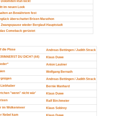
 Dolomiten Run lockt
ritt im neuen Look
halten an Bewährtem fest
nglück überschattet Brixen Marathon
h Zwangspause wieder Berglauf-Hauptstadt
r das Comeback gerüstet
f die Plose
Andreas Bettingen / Judith Strack
RINNERST DU DICH? (44)
Klaus Duwe
ieder“
Anton Lautner
ien
Wolfgang Bernath
rgnügen
Andreas Bettingen / Judith Strack
l-Liebhaber
Bernie Manhard
tchen "wenn" nicht wär'
Klaus Duwe
Brixen
Ralf Birchmeier
r im Wolkenmeer
Klaus Sobirey
er Nebel kam
Klaus Duwe