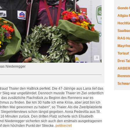
Gondo 
Allgäu
Hochfüg
Saalbac
RAG Har
Mayrhofe
Torlauf
Drei-Ta
mas Niederegger
ARBERL
Rennste
Schwar
aud Thaler den Hattrick perfekt. Die 47-Jährige aus Lana lief das
 Sieg war ungefährdet. Dennoch musste Thaler im Ziel ordentlich
 das zusätzliche Flachstück zu Beginn des Rennens war es
hmus zu finden. Bei km 30 hatte ich eine Krise, aber jetzt bin ich
ritten Mal gewonnen zu haben", so Thaler. Als die Zweitplatzierte
ie Siegerinterviews schon längst gegeben. Anna Pedevilla aus St.
 16 Minuten zurück. Den dritten Platz sicherte sich Elisabeth
und Niederegger sicherten sich auch den erstmals ausgetragenen
uf dem höchsten Punkt der Strecke.
petitsecret