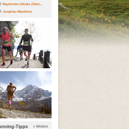
6
Mayrhofen Ultraks Zillert...
6
Jungfrau-Marathon
running-Tipps
» Weitere