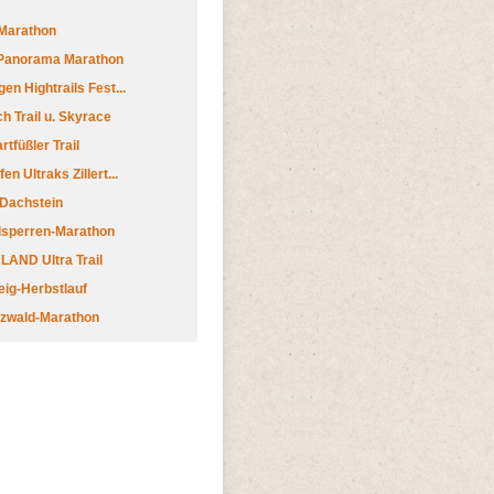
Marathon
 Panorama Marathon
en Hightrails Fest...
h Trail u. Skyrace
tfüßler Trail
n Ultraks Zillert...
 Dachstein
lsperren-Marathon
AND Ultra Trail
ig-Herbstlauf
zwald-Marathon