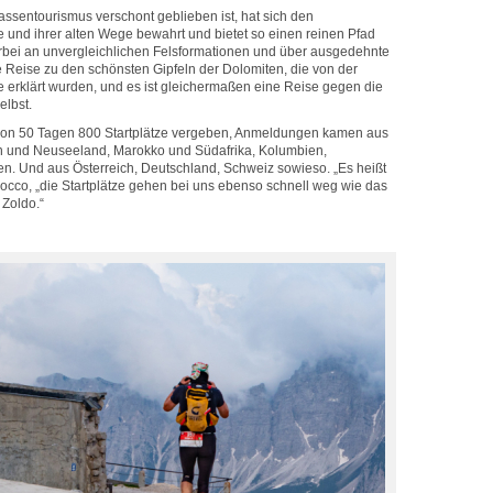
assentourismus verschont geblieben ist, hat sich den
und ihrer alten Wege bewahrt und bietet so einen reinen Pfad
rbei an unvergleichlichen Felsformationen und über ausgedehnte
ne Reise zu den schönsten Gipfeln der Dolomiten, die von der
erklärt wurden, und es ist gleichermaßen eine Reise gegen die
elbst.
 von 50 Tagen 800 Startplätze vergeben, Anmeldungen kamen aus
en und Neuseeland, Marokko und Südafrika, Kolumbien,
vien. Und aus Österreich, Deutschland, Schweiz sowieso. „Es heißt
Rocco, „die Startplätze gehen bei uns ebenso schnell weg wie das
 Zoldo.“