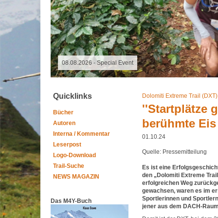
09.11.2025 - Spalter Freiheit Hügelland Trailrun
Quicklinks
Dolomiti Extreme Trail (DXT)
''Startplätze
Bücher
berühmte Eis 
Autoren
Interna / Kommentar
01.10.24
Leserpost
Quelle: Pressemitteilung
Logo-Download
Trail-Suche
Es ist eine Erfolgsgeschich
den „Dolomiti Extreme Trail
NEWS MAGAZIN
erfolgreichen Weg zurückgel
gewachsen, waren es im er
Sportlerinnen und Sportler
Das M4Y-Buch
jener aus dem DACH-Raum w