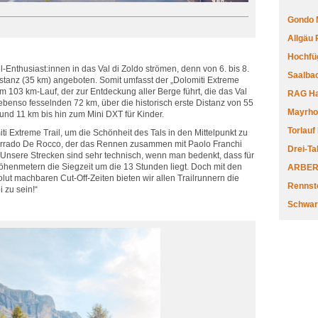
Gondo 
Allgäu
Hochfüg
Enthusiast:innen in das Val di Zoldo strömen, denn von 6. bis 8.
Saalbac
istanz (35 km) angeboten. Somit umfasst der „Dolomiti Extreme
om 103 km-Lauf, der zur Entdeckung aller Berge führt, die das Val
RAG Har
ebenso fesselnden 72 km, über die historisch erste Distanz von 55
Mayrhofe
und 11 km bis hin zum Mini DXT für Kinder.
Torlauf
ti Extreme Trail, um die Schönheit des Tals in den Mittelpunkt zu
 Corrado De Rocco, der das Rennen zusammen mit Paolo Franchi
Drei-Ta
„Unsere Strecken sind sehr technisch, wenn man bedenkt, dass für
öhenmetern die Siegzeit um die 13 Stunden liegt. Doch mit den
ARBERL
ut machbaren Cut-Off-Zeiten bieten wir allen Trailrunnern die
Rennste
i zu sein!“
Schwar