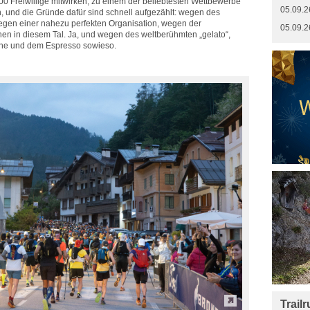
00 Freiwillige mitwirken, zu einem der beliebtesten Wettbewerbe
05.09.2
en, und die Gründe dafür sind schnell aufgezählt: wegen des
egen einer nahezu perfekten Organisation, wegen der
05.09.2
en in diesem Tal. Ja, und wegen des weltberühmten „gelato“,
che und dem Espresso sowieso.
Trail