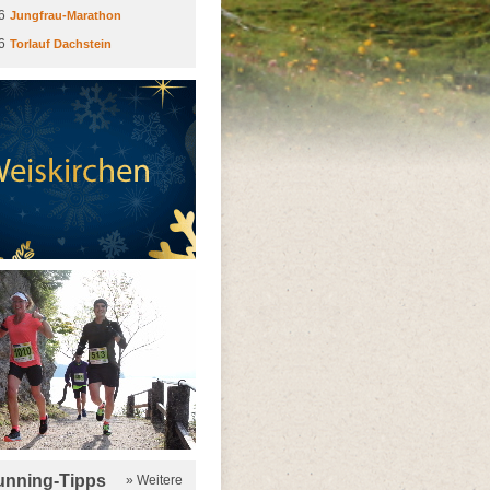
6
Jungfrau-Marathon
6
Torlauf Dachstein
running-Tipps
» Weitere