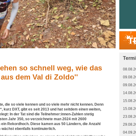
Term
 gehen so schnell weg, wie das
08.08.2
aus dem Val di Zoldo''
09.08.2
09.08.2
14.08.2
15.08.2
te, die so viele kennen und so viele mehr nicht kennen. Denn
15.08.2
“, kurz DXT, gibt es seit 2013 und hat seitdem einen weiten,
egt: In der Tat sind die Teilnehmer:innen-Zahlen stetig
23.08.2
sten Jahr 350, so verzeichnete man 2024 mit 2600
n ein Rekordhoch. Diese kamen aus 50 Ländern, die Anzahl
29.08.2
ächst ebenfalls kontinuierlich.
04.09.2