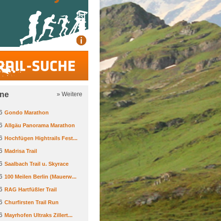
Trail-Suche
ine
» Weitere
6
Gondo Marathon
6
Allgäu Panorama Marathon
6
Hochfügen Hightrails Fest...
6
Madrisa Trail
6
Saalbach Trail u. Skyrace
6
100 Meilen Berlin (Mauerw...
6
RAG Hartfüßler Trail
6
Churfirsten Trail Run
6
Mayrhofen Ultraks Zillert...