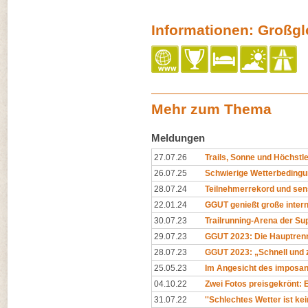
Informationen: Großglo
Mehr zum Thema
Meldungen
27.07.26
Trails, Sonne und Höchstl
26.07.25
Schwierige Wetterbeding
28.07.24
Teilnehmerrekord und sen
22.01.24
GGUT genießt große inter
30.07.23
Trailrunning-Arena der Sup
29.07.23
GGUT 2023: Die Hauptre
28.07.23
GGUT 2023: „Schnell und 
25.05.23
Im Angesicht des imposa
04.10.22
Zwei Fotos preisgekrönt: Es
31.07.22
''Schlechtes Wetter ist ke