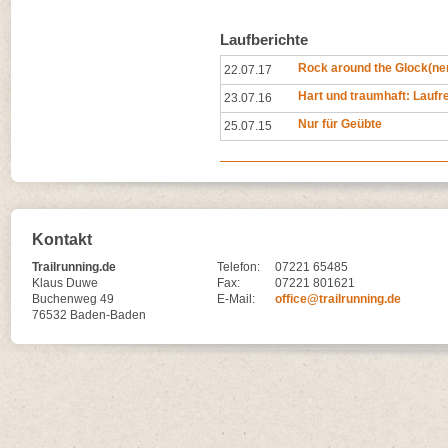
Laufberichte
Rock around the Glock(ne
22.07.17
Hart und traumhaft: Laufr
23.07.16
Nur für Geübte
25.07.15
Kontakt
Trailrunning.de
Telefon:
07221 65485
Klaus Duwe
Fax:
07221 801621
Buchenweg 49
E-Mail:
office@trailrunning.de
76532 Baden-Baden