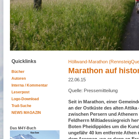
Quicklinks
Höllwand-Marathon (RennsteigQue
Marathon auf histo
Bücher
Autoren
22.06.15
Interna / Kommentar
Quelle: Pressemitteilung
Leserpost
Logo-Download
Seit in Marathon, einer Gemeind
Trail-Suche
an der Ostküste des alten Attika
NEWS MAGAZIN
zwischen Persern und Athenern s
Feldherrn Miltiadessiegreich he
Boten Pheidippides um die Kund
Das M4Y-Buch
ungefähr 40 km entfernte Athen 
dem Areopag, wo er dann an Ers