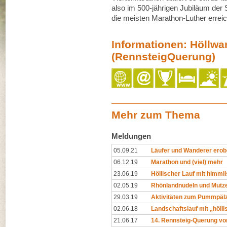
also im 500-jährigen Jubiläum der S
die meisten Marathon-Luther errei
Informationen: Höllw
(RennsteigQuerung)
Mehr zum Thema
Meldungen
05.09.21
Läufer und Wanderer erob
06.12.19
Marathon und (viel) mehr
23.06.19
Höllischer Lauf mit himml
02.05.19
Rhönlandnudeln und Mutz
29.03.19
Aktivitäten zum Pummpälz
02.06.18
Landschaftslauf mit „höll
21.06.17
14. Rennsteig-Querung vo