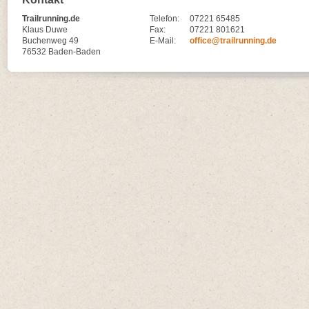
Trailrunning.de
Telefon:
07221 65485
Klaus Duwe
Fax:
07221 801621
Buchenweg 49
E-Mail:
office@trailrunning.de
76532 Baden-Baden