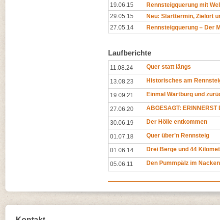
19.06.15
Rennsteigquerung mit Wel
29.05.15
Neu: Starttermin, Zielort 
27.05.14
Rennsteigquerung – Der 
Laufberichte
Quer statt längs
11.08.24
Historisches am Rennstei
13.08.23
Einmal Wartburg und zurü
19.09.21
ABGESAGT: ERINNERST D
27.06.20
Der Hölle entkommen
30.06.19
Quer über'n Rennsteig
01.07.18
Drei Berge und 44 Kilomet
01.06.14
Den Pummpälz im Nacken
05.06.11
Kontakt