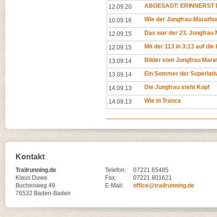
ABGESAGT: ERINNERST D
12.09.20
Wie der Jungfrau-Maratho
10.09.16
Das war der 23. Jungfrau
12.09.15
Mit der 113 in 3:13 auf di
12.09.15
Bilder vom Jungfrau Mara
13.09.14
Ein Sommer der Superlative
13.09.14
Die Jungfrau steht Kopf
14.09.13
Wie in Trance
14.09.13
Kontakt
Trailrunning.de
Telefon:
07221 65485
Klaus Duwe
Fax:
07221 801621
Buchenweg 49
E-Mail:
office@trailrunning.de
76532 Baden-Baden