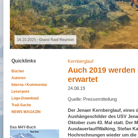
18.10.2025 - Altmühltrail
Quicklinks
Kernberglauf
Auch 2019 werden 
Bücher
erwartet
Autoren
Interna / Kommentar
24.08.19
Leserpost
Logo-Download
Quelle: Pressemitteilung
Trail-Suche
Der Jenaer Kernberglauf, eines
NEWS MAGAZIN
Aushängeschilder des USV Jena e
Oktober zum 43. Mal statt. Der 
Das M4Y-Buch
Ausdauerlauf/Walking, Stefan K
Hochrechnungen wieder um die 