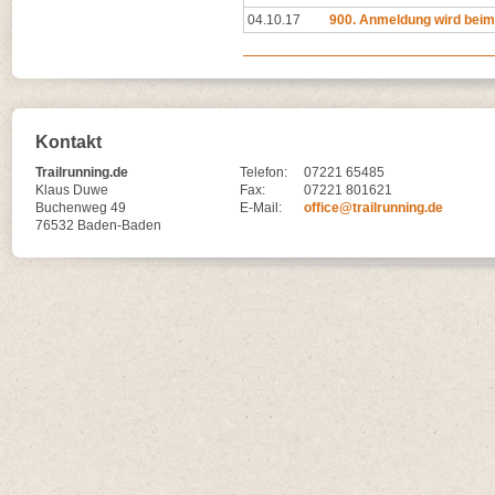
04.10.17
900. Anmeldung wird beim 
Kontakt
Trailrunning.de
Telefon:
07221 65485
Klaus Duwe
Fax:
07221 801621
Buchenweg 49
E-Mail:
office@trailrunning.de
76532 Baden-Baden